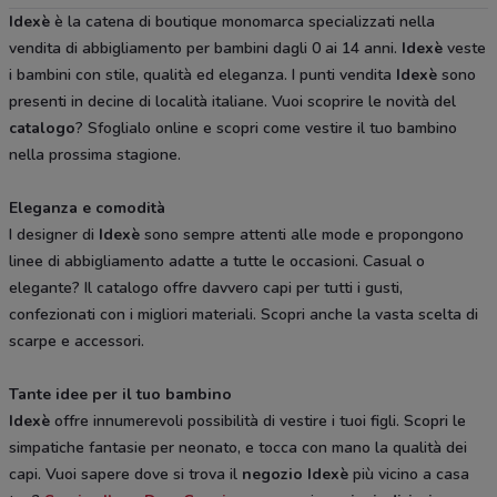
Idexè
è la catena di boutique monomarca specializzati nella
vendita di abbigliamento per bambini dagli 0 ai 14 anni.
Idexè
veste
i bambini con stile, qualità ed eleganza. I punti vendita
Idexè
sono
presenti in decine di località italiane. Vuoi scoprire le novità del
catalogo
? Sfoglialo online e scopri come vestire il tuo bambino
nella prossima stagione.
Eleganza e comodità
I designer di
Idexè
sono sempre attenti alle mode e propongono
linee di abbigliamento adatte a tutte le occasioni. Casual o
elegante? Il catalogo offre davvero capi per tutti i gusti,
confezionati con i migliori materiali. Scopri anche la vasta scelta di
scarpe e accessori.
Tante idee per il tuo bambino
Idexè
offre innumerevoli possibilità di vestire i tuoi figli. Scopri le
simpatiche fantasie per neonato, e tocca con mano la qualità dei
capi. Vuoi sapere dove si trova il
negozio Idexè
più vicino a casa