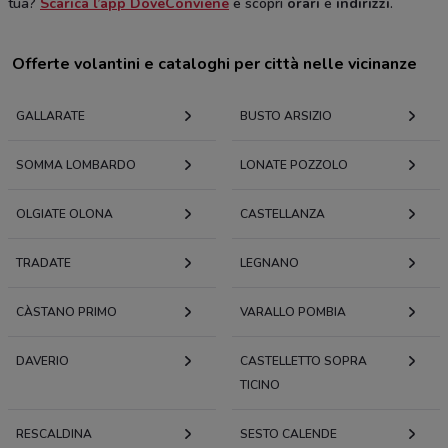
tua?
Scarica l’app DoveConviene
e scopri
orari
e
indirizzi
.
Offerte volantini e cataloghi per città nelle vicinanze
GALLARATE
BUSTO ARSIZIO
SOMMA LOMBARDO
LONATE POZZOLO
OLGIATE OLONA
CASTELLANZA
TRADATE
LEGNANO
CÀSTANO PRIMO
VARALLO POMBIA
DAVERIO
CASTELLETTO SOPRA
TICINO
RESCALDINA
SESTO CALENDE