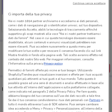
Continua senza accettare
Ci importa della tua privacy
Idexe
Noi e i nostri
1014
partner archiviamo e accediamo ai dati personali,
come i dati di navigazione gli o identificatori univoci, sul tuo dispositivo.
Scade il 19/05
105 m
Selezionando Accetto, abiliti le tecnologie di tracciamento affinché
supportino gli scopi mostrati alla voce "Noi e i nostri partner trattiamo i
dati da fornire". Nel caso in cui queste tecnologie dovessero essere
disabilitate, alcuni contenuti e annunci visualizzati potrebbero non
Porta DoveConviene sempre con te!
essere rilevanti. Puoi accedere nuovamente a questo menu per
Puoi trovare le migliori offerte dei negozi vicino a te,
modificare le tue scelte o per revocare il consenso facendo clic sul link
salvarle e creare la tua lista del risparmio, comodamente
Mostra finalità in fondo alla pagina web. Tali scelte avranno effetto nel
dal tuo cellulare.
contesto del nostro Sito web. Per maggiori informazioni, consulta
l'Informativa sulla privacy.
Privacy policy
SCARICA L’APP
Permettici di fornirti offerte più vicine ai tuoi bisogni: Utilizzando
Shopfully/Tiendeo puoi visualizzare inserzioni e offerte per i tuoi acquisti
quotidiani più attinenti ai tuoi gusti e al tuo mondo. Tutto questo è
possibile grazie ad una serie di strumenti e analisi effettuate in base alle
tue attività all'interno dell'applicazione e sulle piattaforme collegate,
Negozi Idexe a Gallarate
come indicato nel paragrafo 2 della Privacy Policy. Per fare questo,
abbiamo bisogno del tuo consenso sull'uso dei dati raccolti a tale fine.
Se dai il tuo consenso condivideremo i tuoi dati personali con
Partners
in
Via Dei Mercanti, 7 Gallarate
tutto il mondo attraverso l’uso di SDK esterne. Puoi sempre cambiare
idea accedendo a Menu > Privacy > Personalizzazione, all’interno della
105 m
APERTO