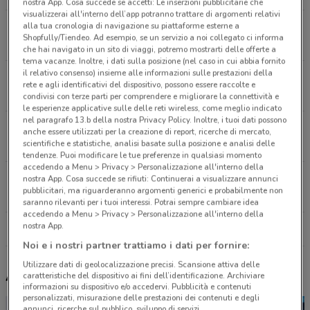
nostra App. Cosa succede se accetti: Le inserzioni pubblicitarie che
visualizzerai all'interno dell’app potranno trattare di argomenti relativi
Via Monte S. Michele, 71 Tradate
alla tua cronologia di navigazione su piattaforme esterne a
Shopfully/Tiendeo. Ad esempio, se un servizio a noi collegato ci informa
10.3 km
APERTO
che hai navigato in un sito di viaggi, potremo mostrarti delle offerte a
tema vacanze. Inoltre, i dati sulla posizione (nel caso in cui abbia fornito
il relativo consenso) insieme alle informazioni sulle prestazioni della
Corso Magenta, 47 Legnano
rete e agli identificativi del dispositivo, possono essere raccolte e
12.3 km
APERTO
condivisi con terze parti per comprendere e migliorare la connettività e
le esperienze applicative sulle delle reti wireless, come meglio indicato
nel paragrafo 13.b della nostra Privacy Policy. Inoltre, i tuoi dati possono
Via Libertà, 231/231A Bellinzago Novarese
anche essere utilizzati per la creazione di report, ricerche di mercato,
16.5 km
APERTO
scientifiche e statistiche, analisi basate sulla posizione e analisi delle
tendenze. Puoi modificare le tue preferenze in qualsiasi momento
accedendo a Menu > Privacy > Personalizzazione all'interno della
Via Vittorio Veneto, 8/10 Varese
nostra App. Cosa succede se rifiuti: Continuerai a visualizzare annunci
pubblicitari, ma riguarderanno argomenti generici e probabilmente non
17.7 km
APERTO
saranno rilevanti per i tuoi interessi. Potrai sempre cambiare idea
accedendo a Menu > Privacy > Personalizzazione all'interno della
nostra App.
Tutti i negozi Idexe
Noi e i nostri partner trattiamo i dati per fornire:
Utilizzare dati di geolocalizzazione precisi. Scansione attiva delle
Altri volantini nelle vicinanze
caratteristiche del dispositivo ai fini dell’identificazione. Archiviare
informazioni su dispositivo e/o accedervi. Pubblicità e contenuti
personalizzati, misurazione delle prestazioni dei contenuti e degli
annunci, ricerche sul pubblico, sviluppo di servizi.