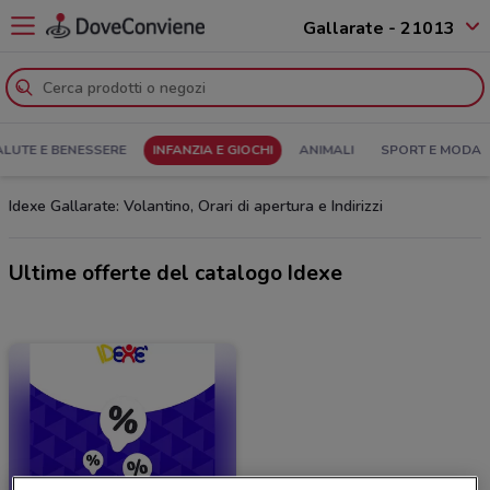
Gallarate - 21013
ALUTE E BENESSERE
INFANZIA E GIOCHI
ANIMALI
SPORT E MODA
Idexe Gallarate: Volantino, Orari di apertura e Indirizzi
Ultime offerte del catalogo Idexe