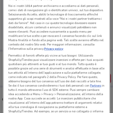
Noi e i nostri
1014
partner archiviamo e accediamo ai dati personali,
come i dati di navigazione gli o identificatori univoci, sul tuo dispositivo.
Selezionando Accetto, abiliti le tecnologie di tracciamento affinché
supportino gli scopi mostrati alla voce "Noi e i nostri partner trattiamo i
Ci dispiace, al momento non abbiamo pubblicato
dati da fornire". Nel caso in cui queste tecnologie dovessero essere
volantini nella tua zona. Riprova più tardi.
disabilitate, alcuni contenuti e annunci visualizzati potrebbero non
essere rilevanti. Puoi accedere nuovamente a questo menu per
modificare le tue scelte o per revocare il consenso facendo clic sul link
Mostra finalità in fondo alla pagina web. Tali scelte avranno effetto nel
contesto del nostro Sito web. Per maggiori informazioni, consulta
l'Informativa sulla privacy.
Privacy policy
Permettici di fornirti offerte più vicine ai tuoi bisogni: Utilizzando
Porta DoveConviene sempre con te!
Shopfully/Tiendeo puoi visualizzare inserzioni e offerte per i tuoi acquisti
Puoi trovare le migliori offerte dei negozi vicino a te,
quotidiani più attinenti ai tuoi gusti e al tuo mondo. Tutto questo è
salvarle e creare la tua lista del risparmio, comodamente
possibile grazie ad una serie di strumenti e analisi effettuate in base alle
dal tuo cellulare.
tue attività all'interno dell'applicazione e sulle piattaforme collegate,
come indicato nel paragrafo 2 della Privacy Policy. Per fare questo,
SCARICA L’APP
abbiamo bisogno del tuo consenso sull'uso dei dati raccolti a tale fine.
Se dai il tuo consenso condivideremo i tuoi dati personali con
Partners
in
tutto il mondo attraverso l’uso di SDK esterne. Puoi sempre cambiare
idea accedendo a Menu > Privacy > Personalizzazione, all’interno della
Orari e Negozi Chicco
nostra App. Cosa succede se accetti: Le inserzioni pubblicitarie che
visualizzerai all'interno dell’app potranno trattare di argomenti relativi
alla tua cronologia di navigazione su piattaforme esterne a
Shopfully/Tiendeo. Ad esempio, se un servizio a noi collegato ci informa