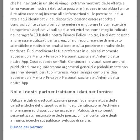
Via Galileo Galilei, 3 Busto Arsizio
che hai navigato in un sito di viaggi, potremo mostrarti delle offerte a
7.1 km
CHIUSO
tema vacanze. Inoltre, i dati sulla posizione (nel caso in cui abbia fornito
il relativo consenso) insieme alle informazioni sulle prestazioni della
rete e agli identificativi del dispositivo, possono essere raccolte e
Via Caracciolo, 87 Varese
condivisi con terze parti per comprendere e migliorare la connettività e
le esperienze applicative sulle delle reti wireless, come meglio indicato
19.3 km
CHIUSO
nel paragrafo 13.b della nostra Privacy Policy. Inoltre, i tuoi dati possono
anche essere utilizzati per la creazione di report, ricerche di mercato,
scientifiche e statistiche, analisi basate sulla posizione e analisi delle
Via Piemonte Snc Vittuone
tendenze. Puoi modificare le tue preferenze in qualsiasi momento
23.3 km
CHIUSO
accedendo a Menu > Privacy > Personalizzazione all'interno della
nostra App. Cosa succede se rifiuti: Continuerai a visualizzare annunci
pubblicitari, ma riguarderanno argomenti generici e probabilmente non
Centro Commerciale Shopping Center Il Destriero
saranno rilevanti per i tuoi interessi. Potrai sempre cambiare idea
Localita' Castellazzo - Via Piemonte Snc Vittuone
accedendo a Menu > Privacy > Personalizzazione all'interno della
nostra App.
23.5 km
Noi e i nostri partner trattiamo i dati per fornire:
Via Tornese, 10 Grandate
Utilizzare dati di geolocalizzazione precisi. Scansione attiva delle
caratteristiche del dispositivo ai fini dell’identificazione. Archiviare
23.5 km
CHIUSO
informazioni su dispositivo e/o accedervi. Pubblicità e contenuti
personalizzati, misurazione delle prestazioni dei contenuti e degli
annunci, ricerche sul pubblico, sviluppo di servizi.
Tutti i negozi Chicco
Elenco dei partner