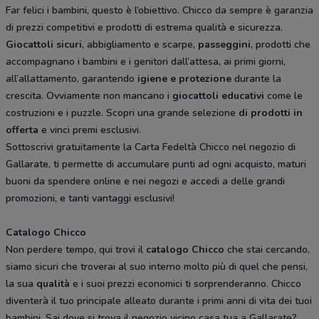
Far felici i bambini, questo è l’obiettivo. Chicco da sempre è garanzia
di prezzi competitivi e prodotti di estrema qualità e sicurezza.
Giocattoli sicuri
, abbigliamento e scarpe,
passeggini
, prodotti che
accompagnano i bambini e i genitori dall’attesa, ai primi giorni,
all’allattamento, garantendo
igiene e protezione
durante la
crescita. Ovviamente non mancano i
giocattoli educativi
come le
costruzioni e i puzzle. Scopri una grande selezione
di prodotti in
offerta
e vinci premi esclusivi.
Sottoscrivi gratuitamente la Carta Fedeltà Chicco nel negozio di
Gallarate, ti permette di accumulare punti ad ogni acquisto, maturi
buoni da spendere online e nei negozi e accedi a delle grandi
promozioni, e tanti vantaggi esclusivi!
Catalogo Chicco
Non perdere tempo, qui trovi il
catalogo Chicco
che stai cercando,
siamo sicuri che troverai al suo interno molto più di quel che pensi,
la sua
qualità
e i suoi prezzi economici ti sorprenderanno. Chicco
diventerà il tuo principale alleato durante i primi anni di vita dei tuoi
bambini. Sai dove si trova il negozio vicino casa tua a Gallarate?