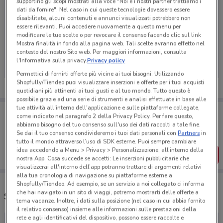
supportino gli scopi mostrati alla voce "Noi e i nostri partner trattiamo i
dati da fornire". Nel caso in cui queste tecnologie dovessero essere
disabilitate, alcuni contenuti e annunci visualizzati potrebbero non
essere rilevanti. Puoi accedere nuovamente a questo menu per
modificare le tue scelte o per revocare il consenso facendo clic sul link
Ci dispiace, al momento non abbiamo pubblicato
Mostra finalità in fondo alla pagina web. Tali scelte avranno effetto nel
volantini nella tua zona. Riprova più tardi.
contesto del nostro Sito web. Per maggiori informazioni, consulta
l'Informativa sulla privacy.
Privacy policy
Permettici di fornirti offerte più vicine ai tuoi bisogni: Utilizzando
Shopfully/Tiendeo puoi visualizzare inserzioni e offerte per i tuoi acquisti
quotidiani più attinenti ai tuoi gusti e al tuo mondo. Tutto questo è
possibile grazie ad una serie di strumenti e analisi effettuate in base alle
tue attività all'interno dell'applicazione e sulle piattaforme collegate,
Porta DoveConviene sempre con te!
come indicato nel paragrafo 2 della Privacy Policy. Per fare questo,
Puoi trovare le migliori offerte dei negozi vicino a te,
abbiamo bisogno del tuo consenso sull'uso dei dati raccolti a tale fine.
salvarle e creare la tua lista del risparmio, comodamente
Se dai il tuo consenso condivideremo i tuoi dati personali con
Partners
in
dal tuo cellulare.
tutto il mondo attraverso l’uso di SDK esterne. Puoi sempre cambiare
idea accedendo a Menu > Privacy > Personalizzazione, all’interno della
SCARICA L’APP
nostra App. Cosa succede se accetti: Le inserzioni pubblicitarie che
visualizzerai all'interno dell’app potranno trattare di argomenti relativi
alla tua cronologia di navigazione su piattaforme esterne a
Shopfully/Tiendeo. Ad esempio, se un servizio a noi collegato ci informa
che hai navigato in un sito di viaggi, potremo mostrarti delle offerte a
Supermercati Prix e orari
tema vacanze. Inoltre, i dati sulla posizione (nel caso in cui abbia fornito
il relativo consenso) insieme alle informazioni sulle prestazioni della
rete e agli identificativi del dispositivo, possono essere raccolte e