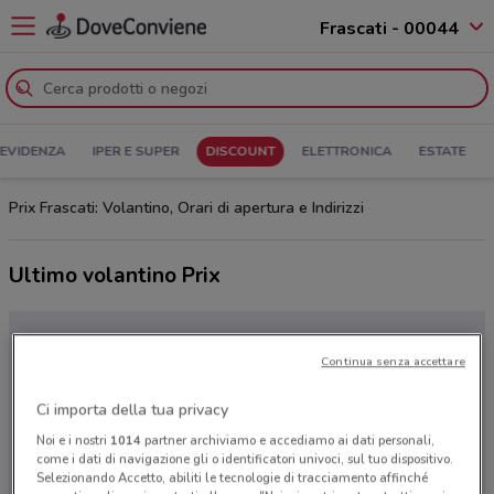
Frascati - 00044
 EVIDENZA
IPER E SUPER
DISCOUNT
ELETTRONICA
ESTATE
Prix Frascati: Volantino, Orari di apertura e Indirizzi
Ultimo volantino Prix
Continua senza accettare
Ci importa della tua privacy
Noi e i nostri
1014
partner archiviamo e accediamo ai dati personali,
come i dati di navigazione gli o identificatori univoci, sul tuo dispositivo.
Selezionando Accetto, abiliti le tecnologie di tracciamento affinché