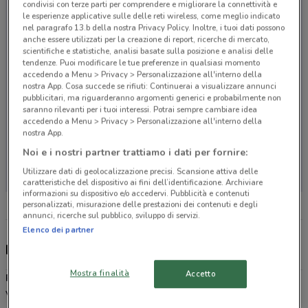
condivisi con terze parti per comprendere e migliorare la connettività e
le esperienze applicative sulle delle reti wireless, come meglio indicato
nel paragrafo 13.b della nostra Privacy Policy. Inoltre, i tuoi dati possono
anche essere utilizzati per la creazione di report, ricerche di mercato,
scientifiche e statistiche, analisi basate sulla posizione e analisi delle
tendenze. Puoi modificare le tue preferenze in qualsiasi momento
accedendo a Menu > Privacy > Personalizzazione all'interno della
nostra App. Cosa succede se rifiuti: Continuerai a visualizzare annunci
pubblicitari, ma riguarderanno argomenti generici e probabilmente non
saranno rilevanti per i tuoi interessi. Potrai sempre cambiare idea
accedendo a Menu > Privacy > Personalizzazione all'interno della
nostra App.
Noi e i nostri partner trattiamo i dati per fornire:
Non ci sono negozi nelle vicinanze
Utilizzare dati di geolocalizzazione precisi. Scansione attiva delle
caratteristiche del dispositivo ai fini dell’identificazione. Archiviare
informazioni su dispositivo e/o accedervi. Pubblicità e contenuti
personalizzati, misurazione delle prestazioni dei contenuti e degli
annunci, ricerche sul pubblico, sviluppo di servizi.
Elenco dei partner
Discount italiano
Mostra finalità
Accetto
Prix
è la catena di supermercati discount dislocati in Lombardia,
Veneto, Trentino Alto Adige e Friuli Venezia Giulia che ti permette