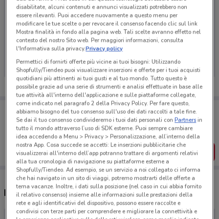
disabilitate, alcuni contenuti e annunci visualizzati potrebbero non
essere rilevanti. Puoi accedere nuovamente a questo menu per
modificare le tue scelte o per revocare il consenso facendo clic sul link
Mostra finalità in fondo alla pagina web. Tali scelte avranno effetto nel
Ci dispiace, al momento non abbiamo pubblicato
contesto del nostro Sito web. Per maggiori informazioni, consulta
l'Informativa sulla privacy.
Privacy policy
volantini nella tua zona. Riprova più tardi.
Permettici di fornirti offerte più vicine ai tuoi bisogni: Utilizzando
Shopfully/Tiendeo puoi visualizzare inserzioni e offerte per i tuoi acquisti
quotidiani più attinenti ai tuoi gusti e al tuo mondo. Tutto questo è
possibile grazie ad una serie di strumenti e analisi effettuate in base alle
tue attività all'interno dell'applicazione e sulle piattaforme collegate,
come indicato nel paragrafo 2 della Privacy Policy. Per fare questo,
Porta DoveConviene sempre con te!
abbiamo bisogno del tuo consenso sull'uso dei dati raccolti a tale fine.
Puoi trovare le migliori offerte dei negozi vicino a te,
Se dai il tuo consenso condivideremo i tuoi dati personali con
Partners
in
salvarle e creare la tua lista del risparmio, comodamente
tutto il mondo attraverso l’uso di SDK esterne. Puoi sempre cambiare
dal tuo cellulare.
idea accedendo a Menu > Privacy > Personalizzazione, all’interno della
nostra App. Cosa succede se accetti: Le inserzioni pubblicitarie che
SCARICA L’APP
visualizzerai all'interno dell’app potranno trattare di argomenti relativi
alla tua cronologia di navigazione su piattaforme esterne a
Shopfully/Tiendeo. Ad esempio, se un servizio a noi collegato ci informa
che hai navigato in un sito di viaggi, potremo mostrarti delle offerte a
tema vacanze. Inoltre, i dati sulla posizione (nel caso in cui abbia fornito
Negozi Prestofresco a Frascati
il relativo consenso) insieme alle informazioni sulle prestazioni della
rete e agli identificativi del dispositivo, possono essere raccolte e
condivisi con terze parti per comprendere e migliorare la connettività e