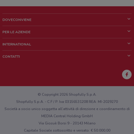
DOVECONVIENE
Cos'è DoveConviene
PER LE AZIENDE
Chi siamo
Cosa facciamo
INTERNATIONAL
News e media
Richieste commerciali e marketing
Brazil
CONTATTI
Lavora con noi
Mexico
Segnalazione punto vendita
France
Segnalazione Volantino
Australia
Hai un malfunzionamento sul web o sull'app?
New Zealand
© Copyright 2026 Shopfully S.p.A.
Shopfully S.p.A. - C.F / P. Iva 03156531208 REA: MI-2029270
Società a socio unico soggetta all’attività di direzione e coordinamento di
MEDIA Central Holding GmbH
Via Giosuè Borsi 9 - 20143 Milano
Capitale Sociale sottoscritto e versato: € 50.000,00