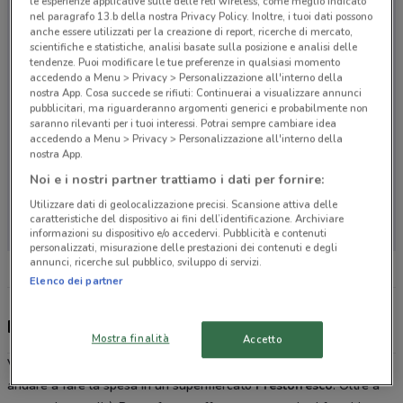
le esperienze applicative sulle delle reti wireless, come meglio indicato
nel paragrafo 13.b della nostra Privacy Policy. Inoltre, i tuoi dati possono
anche essere utilizzati per la creazione di report, ricerche di mercato,
scientifiche e statistiche, analisi basate sulla posizione e analisi delle
tendenze. Puoi modificare le tue preferenze in qualsiasi momento
accedendo a Menu > Privacy > Personalizzazione all'interno della
nostra App. Cosa succede se rifiuti: Continuerai a visualizzare annunci
pubblicitari, ma riguarderanno argomenti generici e probabilmente non
saranno rilevanti per i tuoi interessi. Potrai sempre cambiare idea
accedendo a Menu > Privacy > Personalizzazione all'interno della
nostra App.
Noi e i nostri partner trattiamo i dati per fornire:
Non ci sono negozi nelle vicinanze
Utilizzare dati di geolocalizzazione precisi. Scansione attiva delle
caratteristiche del dispositivo ai fini dell’identificazione. Archiviare
informazioni su dispositivo e/o accedervi. Pubblicità e contenuti
personalizzati, misurazione delle prestazioni dei contenuti e degli
annunci, ricerche sul pubblico, sviluppo di servizi.
Elenco dei partner
Prestofresco, offerte e negozi
Mostra finalità
Accetto
Vicinanza e convenienza sono le due principali motivazioni per
andare a fare la spesa in un supermercato
Prestofresco
. Oltre a