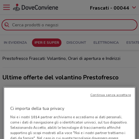
Frascati - 00044
IN EVIDENZA
IPER E SUPER
DISCOUNT
ELETTRONICA
ESTAT
Prestofresco Frascati: Volantino, Orari di apertura e Indirizzi
Ultime offerte del volantino Prestofresco
Continua senza accettare
Ci importa della tua privacy
Noi e i nostri
1014
partner archiviamo e accediamo ai dati personali,
come i dati di navigazione gli o identificatori univoci, sul tuo dispositivo.
Selezionando Accetto, abiliti le tecnologie di tracciamento affinché
supportino gli scopi mostrati alla voce "Noi e i nostri partner trattiamo i
dati da fornire". Nel caso in cui queste tecnologie dovessero essere