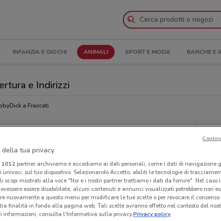
INFANZIA E GIOCHI
ANIMALI
SPORT E MODA
BANCHE E 
rtura e Indirizzi
byDick a Frascati
Neg
Contin
 della tua privacy
i
1012
partner archiviamo e accediamo ai dati personali, come i dati di navigazione g
ri univoci, sul tuo dispositivo. Selezionando Accetto, abiliti le tecnologie di tracciame
li scopi mostrati alla voce "Noi e i nostri partner trattiamo i dati da fornire". Nel caso 
ovessero essere disabilitate, alcuni contenuti e annunci visualizzati potrebbero non ess
re nuovamente a questo menu per modificare le tue scelte o per revocare il consenso
tra finalità in fondo alla pagina web. Tali scelte avranno effetto nel contesto del nost
 informazioni, consulta l'Informativa sulla privacy.
Privacy policy