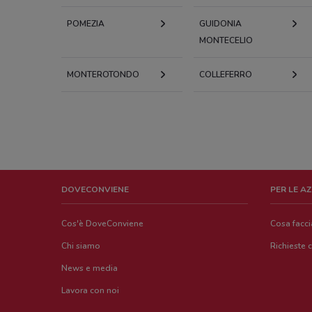
POMEZIA
GUIDONIA
MONTECELIO
MONTEROTONDO
COLLEFERRO
DOVECONVIENE
PER LE A
Cos'è DoveConviene
Cosa facc
Chi siamo
Richieste 
News e media
Lavora con noi