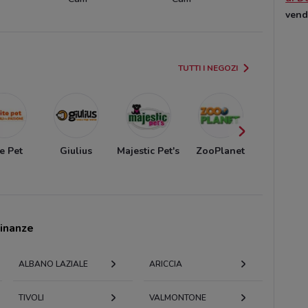
vend
TUTTI I NEGOZI
te Pet
Giulius
Majestic Pet's
ZooPlanet
Best Fri
cinanze
ALBANO LAZIALE
ARICCIA
TIVOLI
VALMONTONE