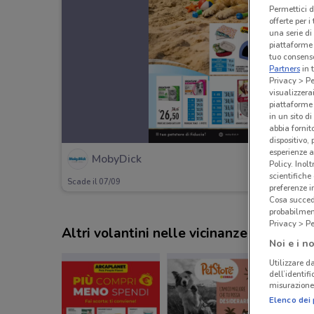
Permettici d
offerte per 
una serie di
piattaforme 
tuo consenso
Partners
in 
Privacy > Pe
visualizzera
piattaforme 
in un sito d
abbia fornit
dispositivo,
esperienze a
MobyDick
Policy. Inolt
scientifiche
Scade il 07/09
preferenze 
Cosa succede
probabilmen
Privacy > Pe
Altri volantini nelle vicinanze
Noi e i no
Utilizzare da
dell’identif
misurazione 
Elenco dei 