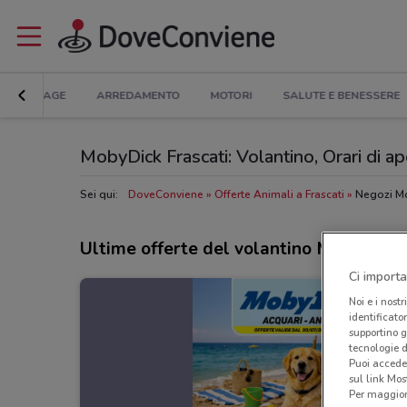
BRICOLAGE
ARREDAMENTO
MOTORI
SALUTE E BENESSERE
MobyDick Frascati: Volantino, Orari di ape
Sei qui:
DoveConviene
Offerte Animali a Frascati
Negozi Mo
Ultime offerte del volantino MobyDick
Ci importa
Noi e i nostr
identificato
supportino g
tecnologie d
Puoi accede
sul link Mos
Per maggiori