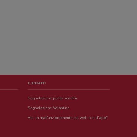
CONTATTI
Segnalazione punto vendita
Segnalazione Volantino
Hai un malfunzionamento sul web o sull'app?