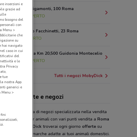
are inserzioni e
Via Mario Rigamonti, 100 Roma
bile grazie ad
sulle
15.1 km
APERTO
amo bisogno del
 personali con
o a Menu >
Via Cipriano Facchinetti, 23 Roma
bblicitarie che
16 km
APERTO
vigazione su
e hai navigato
(nel caso in cui
Via Tiburtina Km 20,500 Guidonia Montecelio
ificativi del
16.8 km
APERTO
ettività e le
stra Privacy
cato,
Tutti i negozi MobyDick
e tue
la nostra App.
nti generici e
 a Menu >
yDick, offerte e negozi
 Dick
è la catena di negozi specializzata nella vendita
fini
odotti specifici per animali con vari punti vendita a
Roma
sonalizzati,
zi.
vincia. Da
Moby Dick
troverai ogni giorno
offerte
su
tti delle migliori marche adatte ai tuoi animali domestici.