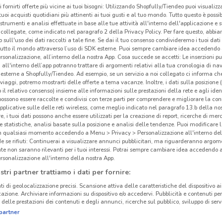
i fornirti offerte più vicine ai tuoi bisogni: Utilizzando Shopfully/Tiendeo puoi visualizz
i tuoi acquisti quotidiani più attinenti ai tuoi gusti e al tuo mondo. Tutto questo è possi
 strumenti e analisi effettuate in base alle tue attività all'interno dell'applicazione e 
collegate, come indicato nel paragrafo 2 della Privacy Policy. Per fare questo, abbi
 sull'uso dei dati raccolti a tale fine. Se dai il tuo consenso condivideremo i tuoi dati
tutto il mondo attraverso l’uso di SDK esterne. Puoi sempre cambiare idea accedend
rsonalizzazione, all’interno della nostra App. Cosa succede se accetti: Le inserzioni pu
i all'interno dell’app potranno trattare di argomenti relativi alla tua cronologia di na
esterne a Shopfully/Tiendeo. Ad esempio, se un servizio a noi collegato ci informa ch
i viaggi, potremo mostrarti delle offerte a tema vacanze. Inoltre, i dati sulla posizione 
o il relativo consenso) insieme alle informazioni sulle prestazioni della rete e agli ident
 possono essere raccolte e condivisi con terze parti per comprendere e migliorare la conn
pplicative sulle delle reti wireless, come meglio indicato nel paragrafo 13.b della no
re, i tuoi dati possono anche essere utilizzati per la creazione di report, ricerche di mer
 e statistiche, analisi basate sulla posizione e analisi delle tendenze. Puoi modificare l
7.9 km
in qualsiasi momento accedendo a Menu > Privacy > Personalizzazione all'interno del
 se rifiuti: Continuerai a visualizzare annunci pubblicitari, ma riguarderanno argome
te non saranno rilevanti per i tuoi interessi. Potrai sempre cambiare idea accedendo
Mob
rsonalizzazione all'interno della nostra App.
stri partner trattiamo i dati per fornire:
Moby
ti di geolocalizzazione precisi. Scansione attiva delle caratteristiche del dispositivo ai 
di pr
icazione. Archiviare informazioni su dispositivo e/o accedervi. Pubblicità e contenuti per
delle prestazioni dei contenuti e degli annunci, ricerche sul pubblico, sviluppo di servi
e pro
partner
prodo