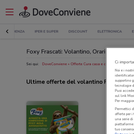
IN EVIDENZA
IPER E SUPER
DISCOUNT
ELETTRONICA
E
Foxy Frascati: Volantino, Orari di apertura
Ci importa
Sei qui:
DoveConviene
Offerte Cura casa e corpo a Frascati
Noi e i nostr
identificato
supportino g
Ultime offerte del volantino Foxy
tecnologie d
Puoi accede
sul link Mos
Per maggiori
Permettici d
offerte per 
una serie di
piattaforme 
tuo consenso