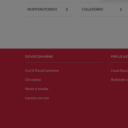
MONTEROTONDO
COLLEFERRO
DOVECONVIENE
PER LE A
Cos'è DoveConviene
Cosa facc
Chi siamo
Richieste 
News e media
Lavora con noi