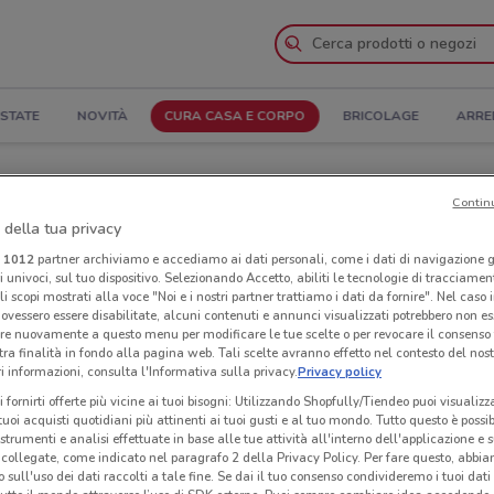
STATE
NOVITÀ
CURA CASA E CORPO
BRICOLAGE
ARRE
 e Indirizzi
Contin
 della tua privacy
Negozi Foxy a Frascati
i
1012
partner archiviamo e accediamo ai dati personali, come i dati di navigazione g
ri univoci, sul tuo dispositivo. Selezionando Accetto, abiliti le tecnologie di tracciame
li scopi mostrati alla voce "Noi e i nostri partner trattiamo i dati da fornire". Nel caso 
Neg
ovessero essere disabilitate, alcuni contenuti e annunci visualizzati potrebbero non ess
re nuovamente a questo menu per modificare le tue scelte o per revocare il consenso
tra finalità in fondo alla pagina web. Tali scelte avranno effetto nel contesto del nost
 informazioni, consulta l'Informativa sulla privacy.
Privacy policy
i fornirti offerte più vicine ai tuoi bisogni: Utilizzando Shopfully/Tiendeo puoi visualizz
i tuoi acquisti quotidiani più attinenti ai tuoi gusti e al tuo mondo. Tutto questo è possi
 strumenti e analisi effettuate in base alle tue attività all'interno dell'applicazione e 
collegate, come indicato nel paragrafo 2 della Privacy Policy. Per fare questo, abbi
 sull'uso dei dati raccolti a tale fine. Se dai il tuo consenso condivideremo i tuoi dati