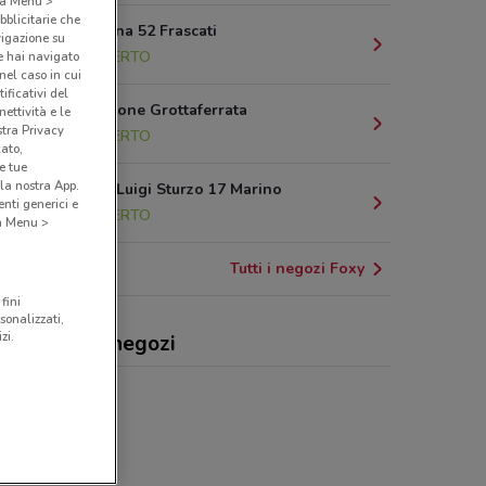
o a Menu >
bblicitarie che
Via Tuscolana 52 Frascati
vigazione su
2.4 km
APERTO
e hai navigato
(nel caso in cui
ificativi del
Via del Pratone Grottaferrata
ettività e le
stra Privacy
2.4 km
APERTO
cato,
e tue
la nostra App.
Piazza Don Luigi Sturzo 17 Marino
nti generici e
3.6 km
APERTO
 a Menu >
Tutti i negozi Foxy
fini
sonalizzati,
zi.
y, offerte e negozi