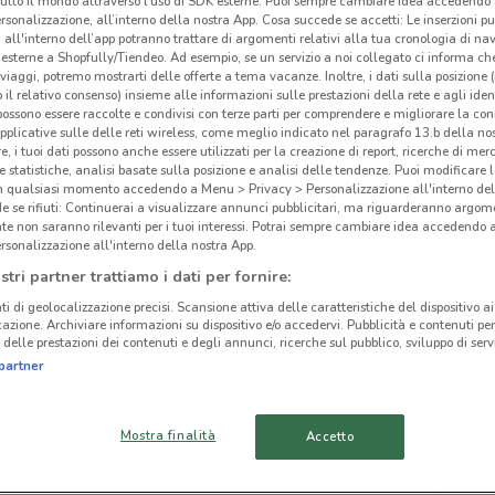
tutto il mondo attraverso l’uso di SDK esterne. Puoi sempre cambiare idea accedend
rsonalizzazione, all’interno della nostra App. Cosa succede se accetti: Le inserzioni pu
i all'interno dell’app potranno trattare di argomenti relativi alla tua cronologia di na
esterne a Shopfully/Tiendeo. Ad esempio, se un servizio a noi collegato ci informa ch
i viaggi, potremo mostrarti delle offerte a tema vacanze. Inoltre, i dati sulla posizione 
o il relativo consenso) insieme alle informazioni sulle prestazioni della rete e agli ident
 possono essere raccolte e condivisi con terze parti per comprendere e migliorare la conn
pplicative sulle delle reti wireless, come meglio indicato nel paragrafo 13.b della no
re, i tuoi dati possono anche essere utilizzati per la creazione di report, ricerche di mer
 e statistiche, analisi basate sulla posizione e analisi delle tendenze. Puoi modificare l
in qualsiasi momento accedendo a Menu > Privacy > Personalizzazione all'interno del
 se rifiuti: Continuerai a visualizzare annunci pubblicitari, ma riguarderanno argome
te non saranno rilevanti per i tuoi interessi. Potrai sempre cambiare idea accedendo
rsonalizzazione all'interno della nostra App.
stri partner trattiamo i dati per fornire:
cinanze
ti di geolocalizzazione precisi. Scansione attiva delle caratteristiche del dispositivo ai 
icazione. Archiviare informazioni su dispositivo e/o accedervi. Pubblicità e contenuti per
delle prestazioni dei contenuti e degli annunci, ricerche sul pubblico, sviluppo di servi
ALBANO LAZIALE
ARICCIA
Fox
partner
TIVOLI
VALMONTONE
Mostra finalità
Accetto
APRILIA
CISTERNA DI LATINA