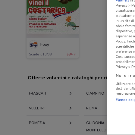
Partners
in 
Privacy > Pe
visualizzera
piattaforme 
in un sito d
abbia fornit
dispositivo,
esperienze a
Policy. Inolt
Foxy
scientifiche
preferenze 
Scade il 13/08
684 m
Cosa succede
probabilmen
Privacy > Pe
Noi e i no
Offerte volantini e cataloghi per città nelle vi
Utilizzare da
dell’identif
misurazione 
FRASCATI
CIAMPINO
Elenco dei 
VELLETRI
ROMA
POMEZIA
GUIDONIA
MONTECELIO