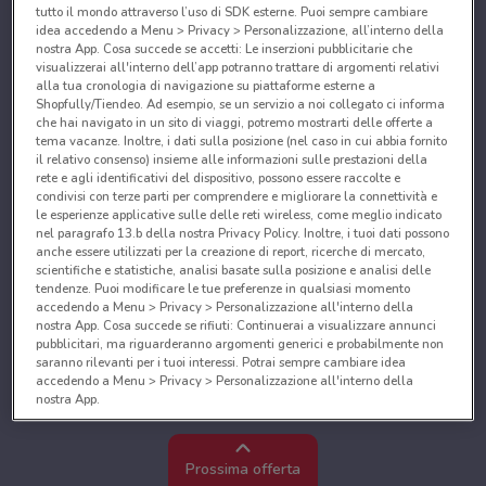
tutto il mondo attraverso l’uso di SDK esterne. Puoi sempre cambiare
idea accedendo a Menu > Privacy > Personalizzazione, all’interno della
nostra App. Cosa succede se accetti: Le inserzioni pubblicitarie che
visualizzerai all'interno dell’app potranno trattare di argomenti relativi
alla tua cronologia di navigazione su piattaforme esterne a
Shopfully/Tiendeo. Ad esempio, se un servizio a noi collegato ci informa
che hai navigato in un sito di viaggi, potremo mostrarti delle offerte a
tema vacanze. Inoltre, i dati sulla posizione (nel caso in cui abbia fornito
il relativo consenso) insieme alle informazioni sulle prestazioni della
rete e agli identificativi del dispositivo, possono essere raccolte e
condivisi con terze parti per comprendere e migliorare la connettività e
le esperienze applicative sulle delle reti wireless, come meglio indicato
nel paragrafo 13.b della nostra Privacy Policy. Inoltre, i tuoi dati possono
anche essere utilizzati per la creazione di report, ricerche di mercato,
scientifiche e statistiche, analisi basate sulla posizione e analisi delle
tendenze. Puoi modificare le tue preferenze in qualsiasi momento
accedendo a Menu > Privacy > Personalizzazione all'interno della
nostra App. Cosa succede se rifiuti: Continuerai a visualizzare annunci
pubblicitari, ma riguarderanno argomenti generici e probabilmente non
saranno rilevanti per i tuoi interessi. Potrai sempre cambiare idea
accedendo a Menu > Privacy > Personalizzazione all'interno della
nostra App.
Noi e i nostri partner trattiamo i dati per fornire:
Utilizzare dati di geolocalizzazione precisi. Scansione attiva delle
Prossima offerta
caratteristiche del dispositivo ai fini dell’identificazione. Archiviare