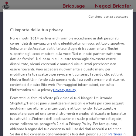
Bricolage
Negozi Bricofer
Continua senza accettare
Ci importa della tua privacy
Noi e i nostri
1014
partner archiviamo e accediamo ai dati personali,
come i dati di navigazione gli o identificatori univoci, sul tuo dispositivo.
Selezionando Accetto, abiliti le tecnologie di tracciamento affinché
supportino gli scopi mostrati alla voce "Noi e i nostri partner trattiamo i
dati da fornire". Nel caso in cui queste tecnologie dovessero essere
disabilitate, alcuni contenuti e annunci visualizzati potrebbero non
essere rilevanti. Puoi accedere nuovamente a questo menu per
modificare le tue scelte o per revocare il consenso facendo clic sul link
Mostra finalità in fondo alla pagina web. Tali scelte avranno effetto nel
contesto del nostro Sito web. Per maggiori informazioni, consulta
l'Informativa sulla privacy.
Privacy policy
Permettici di fornirti offerte più vicine ai tuoi bisogni: Utilizzando
Shopfully/Tiendeo puoi visualizzare inserzioni e offerte per i tuoi acquisti
quotidiani più attinenti ai tuoi gusti e al tuo mondo. Tutto questo è
possibile grazie ad una serie di strumenti e analisi effettuate in base alle
tue attività all'interno dell'applicazione e sulle piattaforme collegate,
come indicato nel paragrafo 2 della Privacy Policy. Per fare questo,
abbiamo bisogno del tuo consenso sull'uso dei dati raccolti a tale fine.
Se dai il tuo consenso condivideremo i tuoi dati personali con
Partners
in