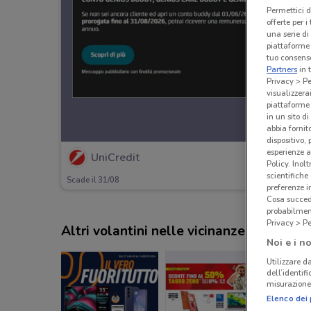
Permettici d
offerte per 
una serie di
piattaforme 
tuo consenso
Partners
in 
Privacy > Pe
visualizzera
piattaforme 
in un sito d
abbia fornit
dispositivo,
esperienze a
UniCredit
Policy. Inolt
scientifiche
Scade il 31/08
preferenze 
Cosa succede
probabilmen
Privacy > Pe
Altri volantini nelle vicinanze
Noi e i no
Utilizzare da
dell’identif
misurazione 
Elenco dei 