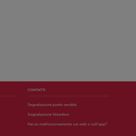
CONTATTI
Segnalazione punto vendita
Segnalazione Volantino
Hai un malfunzionamento sul web o sull'app?