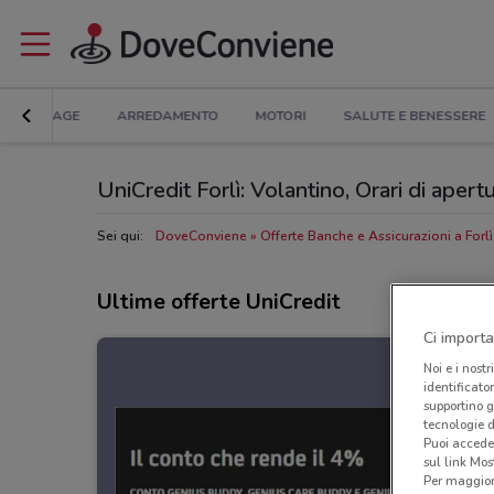
BRICOLAGE
ARREDAMENTO
MOTORI
SALUTE E BENESSERE
UniCredit Forlì: Volantino, Orari di apertu
Sei qui:
DoveConviene
Offerte Banche e Assicurazioni a Forlì
Ultime offerte UniCredit
Ci importa
Noi e i nostr
identificato
supportino g
tecnologie d
Puoi accede
sul link Mos
Per maggiori