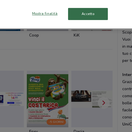
usufr
colle
Mostra finalità
Accetto
Tanti
NUOVO
NUOVO
NUOVO
Scopr
Coop
KiK
Spazio
Vuoi 
in ma
tuo c
per t
Inte
Grazi
contr
como
bolle
facil
conos
-5 GIORNI
UniC
Foxy
Dacia
Cam