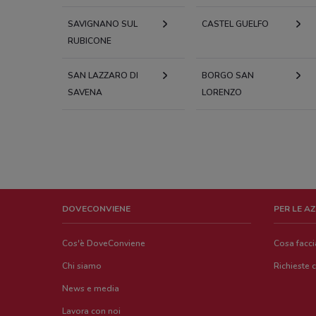
SAVIGNANO SUL
CASTEL GUELFO
RUBICONE
SAN LAZZARO DI
BORGO SAN
SAVENA
LORENZO
DOVECONVIENE
PER LE A
Cos'è DoveConviene
Cosa facc
Chi siamo
Richieste 
News e media
Lavora con noi