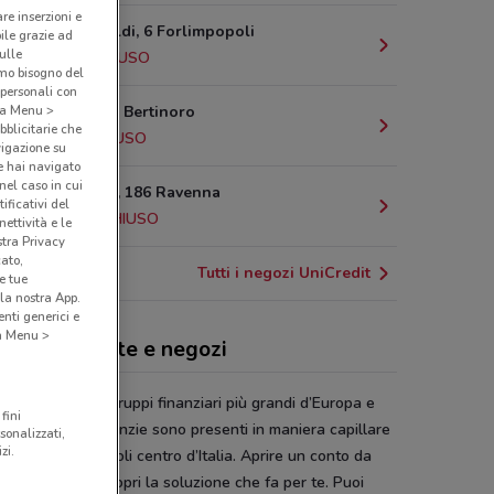
are inserzioni e
P.Za Garibaldi, 6 Forlimpopoli
bile grazie ad
sulle
9.9 km
CHIUSO
amo bisogno del
 personali con
Via Saffi, 13 Bertinoro
o a Menu >
bblicitarie che
12 km
CHIUSO
vigazione su
e hai navigato
(nel caso in cui
Via Petrosa, 186 Ravenna
ificativi del
17.1 km
CHIUSO
ettività e le
stra Privacy
cato,
Tutti i negozi UniCredit
e tue
la nostra App.
nti generici e
 a Menu >
Credit, offerte e negozi
redit
è uno dei gruppi finanziari più grandi d’Europa e
fini
r in Italia. Le agenzie sono presenti in maniera capillare
sonalizzati,
zi.
ni città e nei piccoli centro d’Italia. Aprire un conto da
redit
è facile, scopri la soluzione che fa per te. Puoi