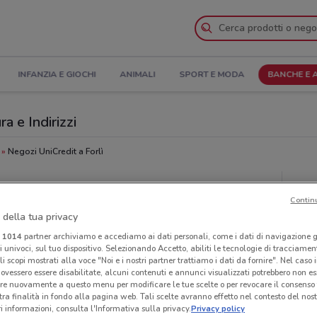
INFANZIA E GIOCHI
ANIMALI
SPORT E MODA
BANCHE E 
ra e Indirizzi
Negozi UniCredit a Forlì
Neg
Contin
 della tua privacy
i
1014
partner archiviamo e accediamo ai dati personali, come i dati di navigazione g
ri univoci, sul tuo dispositivo. Selezionando Accetto, abiliti le tecnologie di tracciame
li scopi mostrati alla voce "Noi e i nostri partner trattiamo i dati da fornire". Nel caso 
ovessero essere disabilitate, alcuni contenuti e annunci visualizzati potrebbero non ess
re nuovamente a questo menu per modificare le tue scelte o per revocare il consenso
tra finalità in fondo alla pagina web. Tali scelte avranno effetto nel contesto del nost
 informazioni, consulta l'Informativa sulla privacy.
Privacy policy