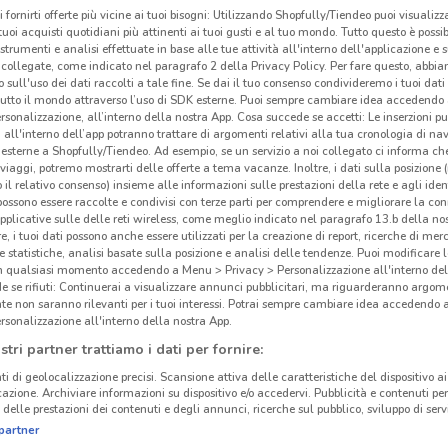
i fornirti offerte più vicine ai tuoi bisogni: Utilizzando Shopfully/Tiendeo puoi visualizz
i tuoi acquisti quotidiani più attinenti ai tuoi gusti e al tuo mondo. Tutto questo è possi
 strumenti e analisi effettuate in base alle tue attività all'interno dell'applicazione e 
collegate, come indicato nel paragrafo 2 della Privacy Policy. Per fare questo, abbi
 sull'uso dei dati raccolti a tale fine. Se dai il tuo consenso condivideremo i tuoi dati
tutto il mondo attraverso l’uso di SDK esterne. Puoi sempre cambiare idea accedend
rsonalizzazione, all’interno della nostra App. Cosa succede se accetti: Le inserzioni pu
i all'interno dell’app potranno trattare di argomenti relativi alla tua cronologia di na
esterne a Shopfully/Tiendeo. Ad esempio, se un servizio a noi collegato ci informa ch
i viaggi, potremo mostrarti delle offerte a tema vacanze. Inoltre, i dati sulla posizione 
o il relativo consenso) insieme alle informazioni sulle prestazioni della rete e agli ident
 possono essere raccolte e condivisi con terze parti per comprendere e migliorare la conn
pplicative sulle delle reti wireless, come meglio indicato nel paragrafo 13.b della no
re, i tuoi dati possono anche essere utilizzati per la creazione di report, ricerche di mer
 e statistiche, analisi basate sulla posizione e analisi delle tendenze. Puoi modificare l
4.9 km
in qualsiasi momento accedendo a Menu > Privacy > Personalizzazione all'interno del
 se rifiuti: Continuerai a visualizzare annunci pubblicitari, ma riguarderanno argome
te non saranno rilevanti per i tuoi interessi. Potrai sempre cambiare idea accedendo
Uni
rsonalizzazione all'interno della nostra App.
stri partner trattiamo i dati per fornire:
UniC
ti di geolocalizzazione precisi. Scansione attiva delle caratteristiche del dispositivo ai 
leade
icazione. Archiviare informazioni su dispositivo e/o accedervi. Pubblicità e contenuti per
delle prestazioni dei contenuti e degli annunci, ricerche sul pubblico, sviluppo di servi
in og
partner
UniC