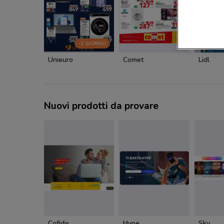
-1 GIORNO
Unieuro
Comet
Lidl
Nuovi prodotti da provare
Cofidis
Hype
Sky