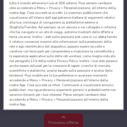
tutto il mondo attraverso l’uso di SDK esterne. Puoi sempre cambiare
idea accedendo a Menu > Privacy > Personalizzazione, all’interno della
nostra App. Cosa succede se accetti: Le inserzioni pubblicitarie che
visualizzerai all'interno dell’app potranno trattare di argomenti relativi
alla tua cronologia di navigazione su piattaforme esterne a
Shopfully/Tiendeo. Ad esempio, se un servizio a noi collegato ci informa
che hai navigato in un sito di viaggi, potremo mostrarti delle offerte a
tema vacanze. Inoltre, i dati sulla posizione (nel caso in cui abbia fornito
il relativo consenso) insieme alle informazioni sulle prestazioni della
rete e agli identificativi del dispositivo, possono essere raccolte e
condivisi con terze parti per comprendere e migliorare la connettività e
le esperienze applicative sulle delle reti wireless, come meglio indicato
nel paragrafo 13.b della nostra Privacy Policy. Inoltre, i tuoi dati possono
anche essere utilizzati per la creazione di report, ricerche di mercato,
scientifiche e statistiche, analisi basate sulla posizione e analisi delle
tendenze. Puoi modificare le tue preferenze in qualsiasi momento
accedendo a Menu > Privacy > Personalizzazione all'interno della
nostra App. Cosa succede se rifiuti: Continuerai a visualizzare annunci
pubblicitari, ma riguarderanno argomenti generici e probabilmente non
saranno rilevanti per i tuoi interessi. Potrai sempre cambiare idea
accedendo a Menu > Privacy > Personalizzazione all'interno della
nostra App.
Noi e i nostri partner trattiamo i dati per fornire:
Utilizzare dati di geolocalizzazione precisi. Scansione attiva delle
Prossima offerta
caratteristiche del dispositivo ai fini dell’identificazione. Archiviare