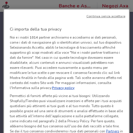
Banche e Assicurazioni
Negozi Axa
Continua senza accettare
Ci importa della tua privacy
Noi e i nostri
1014
partner archiviamo e accediamo ai dati personali,
come i dati di navigazione gli o identificatori univoci, sul tuo dispositivo.
Selezionando Accetto, abiliti le tecnologie di tracciamento affinché
supportino gli scopi mostrati alla voce "Noi e i nostri partner trattiamo i
dati da fornire". Nel caso in cui queste tecnologie dovessero essere
disabilitate, alcuni contenuti e annunci visualizzati potrebbero non
essere rilevanti. Puoi accedere nuovamente a questo menu per
modificare le tue scelte o per revocare il consenso facendo clic sul link
Mostra finalità in fondo alla pagina web. Tali scelte avranno effetto nel
contesto del nostro Sito web. Per maggiori informazioni, consulta
l'Informativa sulla privacy.
Privacy policy
Permettici di fornirti offerte più vicine ai tuoi bisogni: Utilizzando
Shopfully/Tiendeo puoi visualizzare inserzioni e offerte per i tuoi acquisti
quotidiani più attinenti ai tuoi gusti e al tuo mondo. Tutto questo è
possibile grazie ad una serie di strumenti e analisi effettuate in base alle
tue attività all'interno dell'applicazione e sulle piattaforme collegate,
come indicato nel paragrafo 2 della Privacy Policy. Per fare questo,
abbiamo bisogno del tuo consenso sull'uso dei dati raccolti a tale fine.
Se dai il tuo consenso condivideremo i tuoi dati personali con
Partners
in