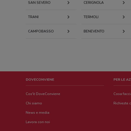
SAN SEVERO
CERIGNOLA
TRANI
TERMOLI
CAMPOBASSO
BENEVENTO
DOVECONVIENE
PER LE A
Cos'è DoveConviene
Cosa facc
Chi siamo
Richieste 
News e media
Lavora con noi