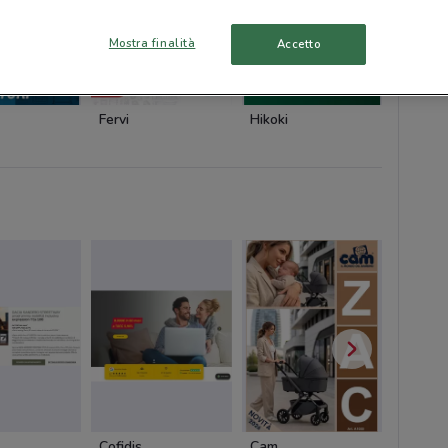
Mostra finalità
Accetto
Fervi
Hikoki
Hikoki
Cofidis
Cam
Cam