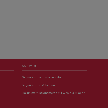
CONTATTI
Segnalazione punto vendita
Segnalazione Volantino
Hai un malfunzionamento sul web o sull'app?