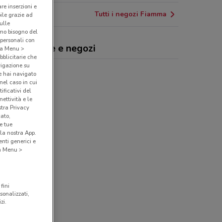
are inserzioni e
Tutti i negozi Fiamma
bile grazie ad
sulle
amo bisogno del
 personali con
mma, offerte e negozi
o a Menu >
bblicitarie che
vigazione su
e hai navigato
(nel caso in cui
ificativi del
ettività e le
stra Privacy
cato,
e tue
la nostra App.
nti generici e
 a Menu >
fini
sonalizzati,
zi.