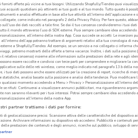
i fornirti offerte più vicine ai tuoi bisogni: Utilizzando Shopfully/Tiendeo puoi visualizz
i tuoi acquisti quotidiani più attinenti ai tuoi gusti e al tuo mondo. Tutto questo è possi
 strumenti e analisi effettuate in base alle tue attività all'interno dell'applicazione e 
collegate, come indicato nel paragrafo 2 della Privacy Policy. Per fare questo, abbi
 sull'uso dei dati raccolti a tale fine. Se dai il tuo consenso condivideremo i tuoi dati
Fia
tutto il mondo attraverso l’uso di SDK esterne. Puoi sempre cambiare idea accedend
rsonalizzazione, all’interno della nostra App. Cosa succede se accetti: Le inserzioni pu
i all'interno dell’app potranno trattare di argomenti relativi alla tua cronologia di na
esterne a Shopfully/Tiendeo. Ad esempio, se un servizio a noi collegato ci informa ch
i viaggi, potremo mostrarti delle offerte a tema vacanze. Inoltre, i dati sulla posizione 
o il relativo consenso) insieme alle informazioni sulle prestazioni della rete e agli ident
 possono essere raccolte e condivisi con terze parti per comprendere e migliorare la conn
pplicative sulle delle reti wireless, come meglio indicato nel paragrafo 13.b della no
re, i tuoi dati possono anche essere utilizzati per la creazione di report, ricerche di mer
 e statistiche, analisi basate sulla posizione e analisi delle tendenze. Puoi modificare l
7.4 km
in qualsiasi momento accedendo a Menu > Privacy > Personalizzazione all'interno del
 se rifiuti: Continuerai a visualizzare annunci pubblicitari, ma riguarderanno argome
te non saranno rilevanti per i tuoi interessi. Potrai sempre cambiare idea accedendo
rsonalizzazione all'interno della nostra App.
stri partner trattiamo i dati per fornire:
ti di geolocalizzazione precisi. Scansione attiva delle caratteristiche del dispositivo ai 
icazione. Archiviare informazioni su dispositivo e/o accedervi. Pubblicità e contenuti per
delle prestazioni dei contenuti e degli annunci, ricerche sul pubblico, sviluppo di servi
partner