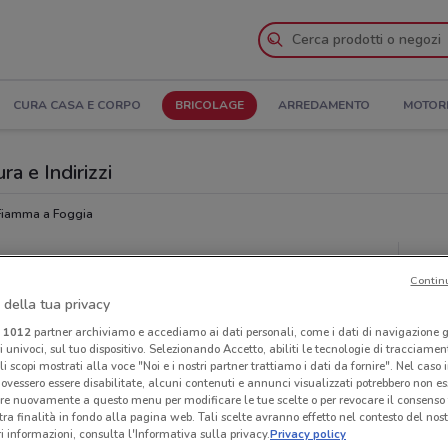
CURA CASA E CORPO
BRICOLAGE
ARREDAMENTO
MOTOR
ra e Indirizzi
Fiamma a Foggia
Neg
Contin
 della tua privacy
i
1012
partner archiviamo e accediamo ai dati personali, come i dati di navigazione g
ri univoci, sul tuo dispositivo. Selezionando Accetto, abiliti le tecnologie di tracciame
li scopi mostrati alla voce "Noi e i nostri partner trattiamo i dati da fornire". Nel caso 
ovessero essere disabilitate, alcuni contenuti e annunci visualizzati potrebbero non ess
re nuovamente a questo menu per modificare le tue scelte o per revocare il consenso
tra finalità in fondo alla pagina web. Tali scelte avranno effetto nel contesto del nost
 informazioni, consulta l'Informativa sulla privacy.
Privacy policy