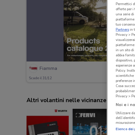
Permettici d
offerte per 
una serie di
piattaforme 
tuo consenso
Partners
in 
Privacy > Pe
visualizzera
piattaforme 
in un sito d
abbia fornit
dispositivo,
esperienze a
Fiamma
Policy. Inolt
scientifiche
Scade il 31/12
preferenze 
Cosa succede
probabilmen
Privacy > Pe
Altri volantini nelle vicinanze
Noi e i no
Utilizzare da
dell’identif
misurazione 
Elenco dei 