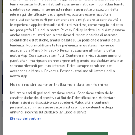
tema vacanze. Inoltre, i dati sulla posizione (nel caso in cui abbia fornito
il relativo consenso) insieme alle informazioni sulle prestazioni della
rete e agli identificativi del dispositivo, possono essere raccolte e
condivisi con terze parti per comprendere e migliorare la connettività e
le esperienze applicative sulle delle reti wireless, come meglio indicato
nel paragrafo 13.b della nostra Privacy Policy. Inoltre, i tuoi dati possono
anche essere utilizzati per la creazione di report, ricerche di mercato,
UnipolSai
Findomestic
scientifiche e statistiche, analisi basate sulla posizione e analisi delle
tendenze. Puoi modificare le tue preferenze in qualsiasi momento
Scade il 31/12
6.9 km
Scade il 03/09
6.9 km
accedendo a Menu > Privacy > Personalizzazione all'interno della
nostra App. Cosa succede se rifiuti: Continuerai a visualizzare annunci
pubblicitari, ma riguarderanno argomenti generici e probabilmente non
saranno rilevanti per i tuoi interessi. Potrai sempre cambiare idea
accedendo a Menu > Privacy > Personalizzazione all'interno della
nostra App.
Noi e i nostri partner trattiamo i dati per fornire:
Utilizzare dati di geolocalizzazione precisi. Scansione attiva delle
caratteristiche del dispositivo ai fini dell’identificazione. Archiviare
informazioni su dispositivo e/o accedervi. Pubblicità e contenuti
personalizzati, misurazione delle prestazioni dei contenuti e degli
annunci, ricerche sul pubblico, sviluppo di servizi.
Elenco dei partner
Europ Assistance
Alleanza Assicurazioni
Scade il 31/12
6.9 km
Scade il 31/12
6.9 km