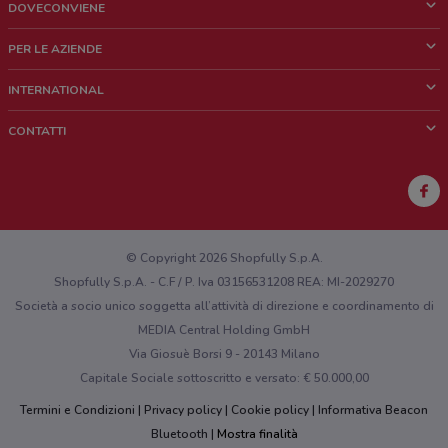
DOVECONVIENE
Cos'è DoveConviene
PER LE AZIENDE
Chi siamo
Cosa facciamo
INTERNATIONAL
News e media
Richieste commerciali e marketing
Brazil
CONTATTI
Lavora con noi
Mexico
Segnalazione punto vendita
France
Segnalazione Volantino
Australia
Hai un malfunzionamento sul web o sull'app?
New Zealand
© Copyright 2026 Shopfully S.p.A.
Shopfully S.p.A. - C.F / P. Iva 03156531208 REA: MI-2029270
Società a socio unico soggetta all’attività di direzione e coordinamento di
MEDIA Central Holding GmbH
Via Giosuè Borsi 9 - 20143 Milano
Capitale Sociale sottoscritto e versato: € 50.000,00
Termini e Condizioni
Privacy policy
Cookie policy
Informativa Beacon
Bluetooth
Mostra finalità