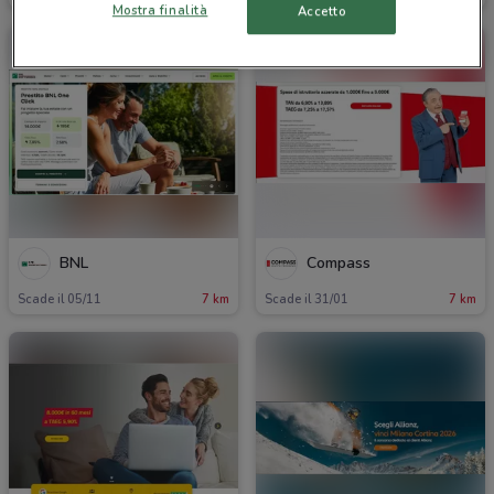
Mostra finalità
Accetto
BNL
Compass
Scade il 05/11
7 km
Scade il 31/01
7 km