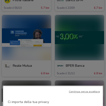
Poste Italiane
Banco BPM
Scade il 06/10
5.7 km
Scade il 23/09
6.7 km
Reale Mutua
BPER Banca
6.8 km
Scade il 31/12
6.8 km
Continua senza accettare
Ci importa della tua privacy