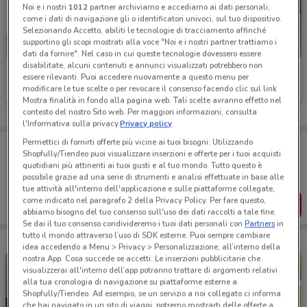
Noi e i nostri
1012
partner archiviamo e accediamo ai dati personali,
come i dati di navigazione gli o identificatori univoci, sul tuo dispositivo.
Selezionando Accetto, abiliti le tecnologie di tracciamento affinché
supportino gli scopi mostrati alla voce "Noi e i nostri partner trattiamo i
dati da fornire". Nel caso in cui queste tecnologie dovessero essere
disabilitate, alcuni contenuti e annunci visualizzati potrebbero non
Axa
UniCredit
essere rilevanti. Puoi accedere nuovamente a questo menu per
modificare le tue scelte o per revocare il consenso facendo clic sul link
Scade il 31/10
6.8 km
Scade il 31/08
6.8 km
Mostra finalità in fondo alla pagina web. Tali scelte avranno effetto nel
contesto del nostro Sito web. Per maggiori informazioni, consulta
l'Informativa sulla privacy.
Privacy policy
Permettici di fornirti offerte più vicine ai tuoi bisogni: Utilizzando
Porta DoveConviene sempre con te!
Shopfully/Tiendeo puoi visualizzare inserzioni e offerte per i tuoi acquisti
Puoi trovare le migliori offerte dei negozi vicino a te,
quotidiani più attinenti ai tuoi gusti e al tuo mondo. Tutto questo è
salvarle e creare la tua lista del risparmio, comodamente
possibile grazie ad una serie di strumenti e analisi effettuate in base alle
dal tuo cellulare.
tue attività all'interno dell'applicazione e sulle piattaforme collegate,
come indicato nel paragrafo 2 della Privacy Policy. Per fare questo,
SCARICA L’APP
abbiamo bisogno del tuo consenso sull'uso dei dati raccolti a tale fine.
Se dai il tuo consenso condivideremo i tuoi dati personali con
Partners
in
tutto il mondo attraverso l’uso di SDK esterne. Puoi sempre cambiare
idea accedendo a Menu > Privacy > Personalizzazione, all’interno della
nostra App. Cosa succede se accetti: Le inserzioni pubblicitarie che
visualizzerai all'interno dell’app potranno trattare di argomenti relativi
alla tua cronologia di navigazione su piattaforme esterne a
Shopfully/Tiendeo. Ad esempio, se un servizio a noi collegato ci informa
che hai navigato in un sito di viaggi, potremo mostrarti delle offerte a