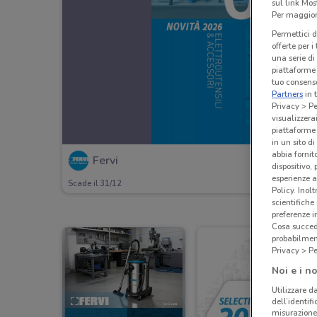
sul link Mos
Per maggiori
Permettici d
offerte per 
una serie di
piattaforme 
tuo consenso
Partners
in 
Privacy > Pe
visualizzera
piattaforme 
in un sito d
abbia fornit
Fervi
dispositivo,
esperienze a
Scade il 31/12
Policy. Inolt
scientifiche
preferenze 
Cosa succede
probabilmen
Privacy > Pe
Noi e i no
Utilizzare da
dell’identif
misurazione 