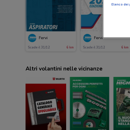
Elenco dei 
Fervi
Fervi
Scade il 31/12
6 km
Scade il 31/12
6 km
Altri volantini nelle vicinanze