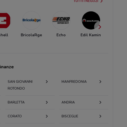
TUTTI I NEGOZI
nhell
BricolaRge
Echo
Edil Kamin
Bricoi
cinanze
SAN GIOVANNI
MANFREDONIA
ROTONDO
BARLETTA
ANDRIA
CORATO
BISCEGLIE