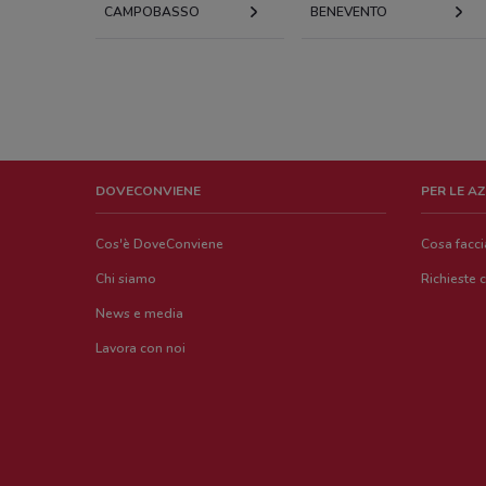
CAMPOBASSO
BENEVENTO
DOVECONVIENE
PER LE A
Cos'è DoveConviene
Cosa facc
Chi siamo
Richieste 
News e media
Lavora con noi