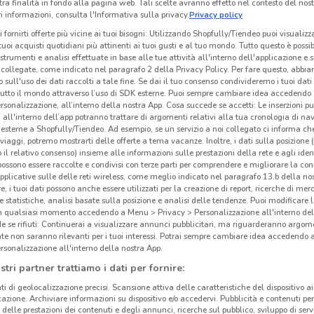
tra finalità in fondo alla pagina web. Tali scelte avranno effetto nel contesto del nost
 informazioni, consulta l'Informativa sulla privacy.
Privacy policy
i fornirti offerte più vicine ai tuoi bisogni: Utilizzando Shopfully/Tiendeo puoi visualizz
i tuoi acquisti quotidiani più attinenti ai tuoi gusti e al tuo mondo. Tutto questo è possi
 strumenti e analisi effettuate in base alle tue attività all'interno dell'applicazione e 
collegate, come indicato nel paragrafo 2 della Privacy Policy. Per fare questo, abbi
 sull'uso dei dati raccolti a tale fine. Se dai il tuo consenso condivideremo i tuoi dati
tutto il mondo attraverso l’uso di SDK esterne. Puoi sempre cambiare idea accedend
rsonalizzazione, all’interno della nostra App. Cosa succede se accetti: Le inserzioni pu
i all'interno dell’app potranno trattare di argomenti relativi alla tua cronologia di na
esterne a Shopfully/Tiendeo. Ad esempio, se un servizio a noi collegato ci informa ch
i viaggi, potremo mostrarti delle offerte a tema vacanze. Inoltre, i dati sulla posizione 
o il relativo consenso) insieme alle informazioni sulle prestazioni della rete e agli ident
 possono essere raccolte e condivisi con terze parti per comprendere e migliorare la conn
pplicative sulle delle reti wireless, come meglio indicato nel paragrafo 13.b della no
6 km
re, i tuoi dati possono anche essere utilizzati per la creazione di report, ricerche di mer
 e statistiche, analisi basate sulla posizione e analisi delle tendenze. Puoi modificare l
in qualsiasi momento accedendo a Menu > Privacy > Personalizzazione all'interno del
Fer
 se rifiuti: Continuerai a visualizzare annunci pubblicitari, ma riguarderanno argome
te non saranno rilevanti per i tuoi interessi. Potrai sempre cambiare idea accedendo
rsonalizzazione all'interno della nostra App.
stri partner trattiamo i dati per fornire:
ti di geolocalizzazione precisi. Scansione attiva delle caratteristiche del dispositivo ai 
icazione. Archiviare informazioni su dispositivo e/o accedervi. Pubblicità e contenuti per
delle prestazioni dei contenuti e degli annunci, ricerche sul pubblico, sviluppo di servi