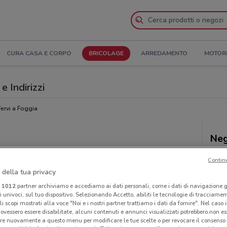
CURA CASA E CORPO
BRICOLAGE
ARREDAMENTO
MOTOR
e Indirizzi
ervi a Foggia
Neg
Contin
 della tua privacy
i
1012
partner archiviamo e accediamo ai dati personali, come i dati di navigazione g
ri univoci, sul tuo dispositivo. Selezionando Accetto, abiliti le tecnologie di tracciame
li scopi mostrati alla voce "Noi e i nostri partner trattiamo i dati da fornire". Nel caso 
ovessero essere disabilitate, alcuni contenuti e annunci visualizzati potrebbero non ess
re nuovamente a questo menu per modificare le tue scelte o per revocare il consenso