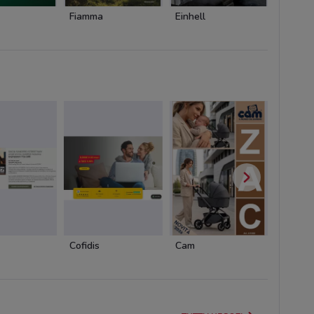
Fiamma
Einhell
Einhell
Cofidis
Cam
Cam