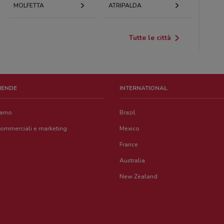
MOLFETTA
ATRIPALDA
Tutte le città
ZIENDE
INTERNATIONAL
iamo
Brazil
commerciali e marketing
Mexico
France
Australia
New Zealand