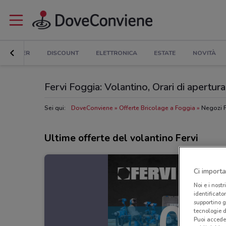
ER E SUPER
DISCOUNT
ELETTRONICA
ESTATE
NOVITÀ
Fervi Foggia: Volantino, Orari di apertura 
Sei qui:
DoveConviene
Offerte Bricolage a Foggia
Negozi F
Ultime offerte del volantino Fervi
Ci importa
Noi e i nostr
identificato
supportino g
tecnologie d
Puoi accede