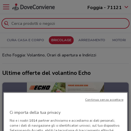
Foggia - 71121
CURA CASA E CORPO
BRICOLAGE
ARREDAMENTO
MOTORI
Echo Foggia: Volantino, Orari di apertura e Indirizzi
Ultime offerte del volantino Echo
Continua senza accettare
Ci importa della tua privacy
Noi e i nostri
1014
partner archiviamo e accediamo ai dati personali,
come i dati di navigazione gli o identificatori univoci, sul tuo dispositivo.
Selezionando Accetto, abiliti le tecnologie di tracciamento affinché