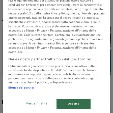
rete e agli identificativi del dispositivo, possono essere raccolte e
Tutti i negozi Echo
condivisi con terze parti per comprendere e migliorare la connettività e
le esperienze applicative sulle delle reti wireless, come meglio indicato
nel paragrafo 13.b della nostra Privacy Policy. Inoltre, i tuoi dati possono
anche essere utilizzati per la creazione di report, ricerche di mercato,
Altri volantini nelle vicinanze
scientifiche e statistiche, analisi basate sulla posizione e analisi delle
tendenze. Puoi modificare le tue preferenze in qualsiasi momento
accedendo a Menu > Privacy > Personalizzazione all'interno della
nostra App. Cosa succede se rifiuti: Continuerai a visualizzare annunci
pubblicitari, ma riguarderanno argomenti generici e probabilmente non
saranno rilevanti per i tuoi interessi. Potrai sempre cambiare idea
accedendo a Menu > Privacy > Personalizzazione all'interno della
nostra App.
Noi e i nostri partner trattiamo i dati per fornire:
Utilizzare dati di geolocalizzazione precisi. Scansione attiva delle
caratteristiche del dispositivo ai fini dell’identificazione. Archiviare
informazioni su dispositivo e/o accedervi. Pubblicità e contenuti
personalizzati, misurazione delle prestazioni dei contenuti e degli
Würth
Fervi
Fervi
annunci, ricerche sul pubblico, sviluppo di servizi.
Elenco dei partner
Nuovi prodotti da provare
Mostra finalità
Accetto