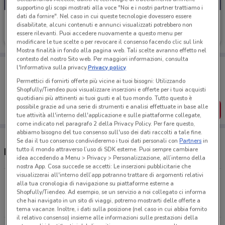
supportino gli scopi mostrati alla voce "Noi e i nostri partner trattiamo i
dati da fornire". Nel caso in cui queste tecnologie dovessero essere
Echo
disabilitate, alcuni contenuti e annunci visualizzati potrebbero non
essere rilevanti. Puoi accedere nuovamente a questo menu per
Scade il 31/12
24.2 km
modificare le tue scelte o per revocare il consenso facendo clic sul link
Mostra finalità in fondo alla pagina web. Tali scelte avranno effetto nel
contesto del nostro Sito web. Per maggiori informazioni, consulta
Porta DoveConviene sempre con te!
l'Informativa sulla privacy.
Privacy policy
Puoi trovare le migliori offerte dei negozi vicino a te,
Permettici di fornirti offerte più vicine ai tuoi bisogni: Utilizzando
salvarle e creare la tua lista del risparmio, comodamente
Shopfully/Tiendeo puoi visualizzare inserzioni e offerte per i tuoi acquisti
dal tuo cellulare.
quotidiani più attinenti ai tuoi gusti e al tuo mondo. Tutto questo è
possibile grazie ad una serie di strumenti e analisi effettuate in base alle
SCARICA L’APP
tue attività all'interno dell'applicazione e sulle piattaforme collegate,
come indicato nel paragrafo 2 della Privacy Policy. Per fare questo,
abbiamo bisogno del tuo consenso sull'uso dei dati raccolti a tale fine.
Se dai il tuo consenso condivideremo i tuoi dati personali con
Partners
in
tutto il mondo attraverso l’uso di SDK esterne. Puoi sempre cambiare
Negozi Echo a Foggia
idea accedendo a Menu > Privacy > Personalizzazione, all’interno della
nostra App. Cosa succede se accetti: Le inserzioni pubblicitarie che
visualizzerai all'interno dell’app potranno trattare di argomenti relativi
VIA TRATTURO DELLE CORSE San Giovanni
alla tua cronologia di navigazione su piattaforme esterne a
Shopfully/Tiendeo. Ad esempio, se un servizio a noi collegato ci informa
Rotondo
che hai navigato in un sito di viaggi, potremo mostrarti delle offerte a
24.2 km
tema vacanze. Inoltre, i dati sulla posizione (nel caso in cui abbia fornito
il relativo consenso) insieme alle informazioni sulle prestazioni della