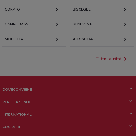
CORATO
BISCEGLIE
CAMPOBASSO
BENEVENTO
MOLFETTA
ATRIPALDA
Tutte le città
DOVECONVIENE
Cos'è DoveConviene
PER LE AZIENDE
Chi siamo
Cosa facciamo
INTERNATIONAL
News e media
Richieste commerciali e marketing
Brazil
CONTATTI
Lavora con noi
Mexico