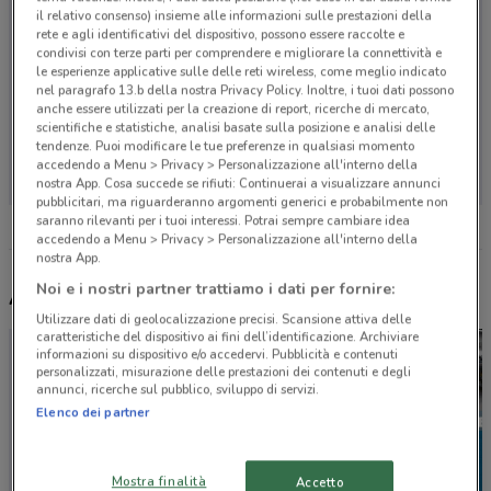
il relativo consenso) insieme alle informazioni sulle prestazioni della
rete e agli identificativi del dispositivo, possono essere raccolte e
condivisi con terze parti per comprendere e migliorare la connettività e
le esperienze applicative sulle delle reti wireless, come meglio indicato
nel paragrafo 13.b della nostra Privacy Policy. Inoltre, i tuoi dati possono
anche essere utilizzati per la creazione di report, ricerche di mercato,
scientifiche e statistiche, analisi basate sulla posizione e analisi delle
Non ci sono negozi nelle vicinanze
tendenze. Puoi modificare le tue preferenze in qualsiasi momento
accedendo a Menu > Privacy > Personalizzazione all'interno della
nostra App. Cosa succede se rifiuti: Continuerai a visualizzare annunci
pubblicitari, ma riguarderanno argomenti generici e probabilmente non
saranno rilevanti per i tuoi interessi. Potrai sempre cambiare idea
accedendo a Menu > Privacy > Personalizzazione all'interno della
nostra App.
Noi e i nostri partner trattiamo i dati per fornire:
Altri volantini nelle vicinanze
Utilizzare dati di geolocalizzazione precisi. Scansione attiva delle
caratteristiche del dispositivo ai fini dell’identificazione. Archiviare
informazioni su dispositivo e/o accedervi. Pubblicità e contenuti
personalizzati, misurazione delle prestazioni dei contenuti e degli
annunci, ricerche sul pubblico, sviluppo di servizi.
Elenco dei partner
Mostra finalità
Accetto