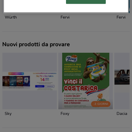
Würth
Fervi
Fervi
Nuovi prodotti da provare
-3 GIORNI
Sky
Foxy
Dacia