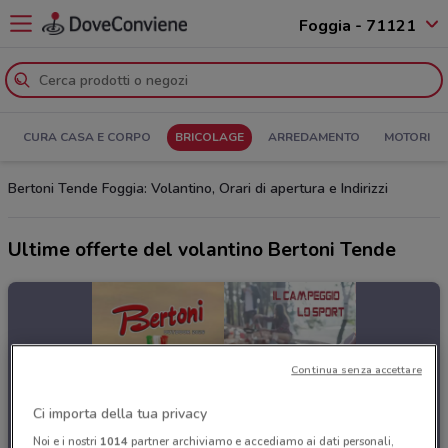
Foggia - 71121
CURA CASA E CORPO
BRICOLAGE
ARREDAMENTO
MOTORI
Bertoni Tende Foggia: Volantino, Orari di apertura e Indirizzi
Ultime offerte del volantino Bertoni Tende
Continua senza accettare
Ci importa della tua privacy
Noi e i nostri
1014
partner archiviamo e accediamo ai dati personali,