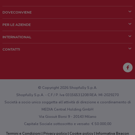
DOVECONVIENE
Cos'è DoveConviene
PER LE AZIENDE
Chi siamo
Cosa facciamo
INTERNATIONAL
News e media
Richieste commerciali e marketing
Brazil
CONTATTI
Lavora con noi
Mexico
Segnalazione punto vendita
France
Segnalazione Volantino
Australia
Hai un malfunzionamento sul web o sull'app?
New Zealand
© Copyright 2026 Shopfully S.p.A.
Shopfully S.p.A. - C.F / P. Iva 03156531208 REA: MI-2029270
Società a socio unico soggetta all’attività di direzione e coordinamento di
MEDIA Central Holding GmbH
Via Giosuè Borsi 9 - 20143 Milano
Capitale Sociale sottoscritto e versato: € 50.000,00
Termini e Condizioni
Privacy policy
Cookie policy
Informativa Beacon