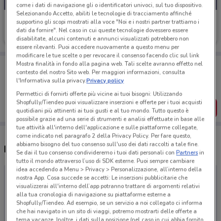
come i dati di navigazione gli o identificatori univoci, sul tuo dispositivo.
Selezionando Accetto, abiliti le tecnologie di tracciamento affinché
Bertoni Tende
supportino gli scopi mostrati alla voce "Noi e i nostri partner trattiamo i
dati da fornire". Nel caso in cui queste tecnologie dovessero essere
Scade il 31/12
disabilitate, alcuni contenuti e annunci visualizzati potrebbero non
essere rilevanti. Puoi accedere nuovamente a questo menu per
modificare le tue scelte o per revocare il consenso facendo clic sul link
Porta DoveConviene sempre con te!
Mostra finalità in fondo alla pagina web. Tali scelte avranno effetto nel
contesto del nostro Sito web. Per maggiori informazioni, consulta
Puoi trovare le migliori offerte dei negozi vicino a te,
l'Informativa sulla privacy.
Privacy policy
salvarle e creare la tua lista del risparmio, comodamente
dal tuo cellulare.
Permettici di fornirti offerte più vicine ai tuoi bisogni: Utilizzando
Shopfully/Tiendeo puoi visualizzare inserzioni e offerte per i tuoi acquisti
SCARICA L’APP
quotidiani più attinenti ai tuoi gusti e al tuo mondo. Tutto questo è
possibile grazie ad una serie di strumenti e analisi effettuate in base alle
tue attività all'interno dell'applicazione e sulle piattaforme collegate,
come indicato nel paragrafo 2 della Privacy Policy. Per fare questo,
abbiamo bisogno del tuo consenso sull'uso dei dati raccolti a tale fine.
Negozi Bertoni Tende a Foggia
Se dai il tuo consenso condivideremo i tuoi dati personali con
Partners
in
tutto il mondo attraverso l’uso di SDK esterne. Puoi sempre cambiare
idea accedendo a Menu > Privacy > Personalizzazione, all’interno della
nostra App. Cosa succede se accetti: Le inserzioni pubblicitarie che
visualizzerai all'interno dell’app potranno trattare di argomenti relativi
alla tua cronologia di navigazione su piattaforme esterne a
Shopfully/Tiendeo. Ad esempio, se un servizio a noi collegato ci informa
che hai navigato in un sito di viaggi, potremo mostrarti delle offerte a
tema vacanze. Inoltre, i dati sulla posizione (nel caso in cui abbia fornito