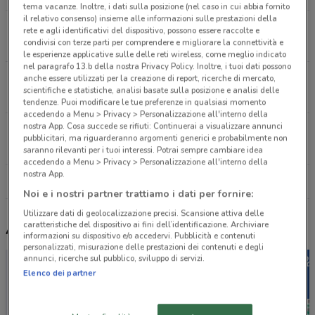
tema vacanze. Inoltre, i dati sulla posizione (nel caso in cui abbia fornito
il relativo consenso) insieme alle informazioni sulle prestazioni della
Via Piave, 2/6 Senigallia
rete e agli identificativi del dispositivo, possono essere raccolte e
condivisi con terze parti per comprendere e migliorare la connettività e
21.3 km
le esperienze applicative sulle delle reti wireless, come meglio indicato
nel paragrafo 13.b della nostra Privacy Policy. Inoltre, i tuoi dati possono
Strada Cella Capoluogo, 43 Tavullia
anche essere utilizzati per la creazione di report, ricerche di mercato,
scientifiche e statistiche, analisi basate sulla posizione e analisi delle
22.3 km
tendenze. Puoi modificare le tue preferenze in qualsiasi momento
accedendo a Menu > Privacy > Personalizzazione all'interno della
nostra App. Cosa succede se rifiuti: Continuerai a visualizzare annunci
Via Cabral, 26/E Cattolica
pubblicitari, ma riguarderanno argomenti generici e probabilmente non
25.9 km
saranno rilevanti per i tuoi interessi. Potrai sempre cambiare idea
accedendo a Menu > Privacy > Personalizzazione all'interno della
nostra App.
Tutti i negozi Orly
Noi e i nostri partner trattiamo i dati per fornire:
Utilizzare dati di geolocalizzazione precisi. Scansione attiva delle
caratteristiche del dispositivo ai fini dell’identificazione. Archiviare
Altri volantini nelle vicinanze
informazioni su dispositivo e/o accedervi. Pubblicità e contenuti
personalizzati, misurazione delle prestazioni dei contenuti e degli
annunci, ricerche sul pubblico, sviluppo di servizi.
Elenco dei partner