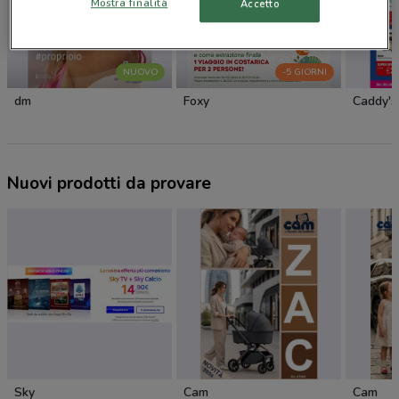
Mostra finalità
Accetto
NUOVO
-5 GIORNI
dm
Foxy
Caddy's
Nuovi prodotti da provare
Sky
Cam
Cam