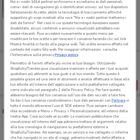
Noi e i nostri
1014
partner archiviamo e accediamo ai dati personali,
come i dati di navigazione gli o identificatori univoci, sul tuo dispositivo.
Selezionando Accetto, abiliti le tecnologie di tracciamento affinché
supportino gli scopi mostrati alla voce "Noi e i nostri partner trattiamo i
dati da fornire". Nel caso in cui queste tecnologie dovessero essere
Orly
disabilitate, alcuni contenuti e annunci visualizzati potrebbero non
essere rilevanti. Puoi accedere nuovamente a questo menu per
Scade il 19/05
12.9 km
modificare le tue scelte o per revocare il consenso facendo clic sul link
Mostra finalità in fondo alla pagina web. Tali scelte avranno effetto nel
contesto del nostro Sito web. Per maggiori informazioni, consulta
l'Informativa sulla privacy.
Privacy policy
Porta DoveConviene sempre con te!
Permettici di fornirti offerte più vicine ai tuoi bisogni: Utilizzando
Puoi trovare le migliori offerte dei negozi vicino a te,
salvarle e creare la tua lista del risparmio, comodamente
Shopfully/Tiendeo puoi visualizzare inserzioni e offerte per i tuoi acquisti
dal tuo cellulare.
quotidiani più attinenti ai tuoi gusti e al tuo mondo. Tutto questo è
possibile grazie ad una serie di strumenti e analisi effettuate in base alle
tue attività all'interno dell'applicazione e sulle piattaforme collegate,
SCARICA L’APP
come indicato nel paragrafo 2 della Privacy Policy. Per fare questo,
abbiamo bisogno del tuo consenso sull'uso dei dati raccolti a tale fine.
Se dai il tuo consenso condivideremo i tuoi dati personali con
Partners
in
tutto il mondo attraverso l’uso di SDK esterne. Puoi sempre cambiare
Negozi Orly a Fano
idea accedendo a Menu > Privacy > Personalizzazione, all’interno della
nostra App. Cosa succede se accetti: Le inserzioni pubblicitarie che
visualizzerai all'interno dell’app potranno trattare di argomenti relativi
alla tua cronologia di navigazione su piattaforme esterne a
Viale Europa, 26 Mondolfo
Shopfully/Tiendeo. Ad esempio, se un servizio a noi collegato ci informa
12.9 km
che hai navigato in un sito di viaggi, potremo mostrarti delle offerte a