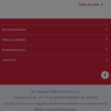
Tutte le città
DOVECONVIENE
Cos'è DoveConviene
PER LE AZIENDE
Chi siamo
Cosa facciamo
INTERNATIONAL
News e media
Richieste commerciali e marketing
Brazil
CONTATTI
Lavora con noi
Mexico
Segnalazione punto vendita
France
Segnalazione Volantino
Australia
Hai un malfunzionamento sul web o sull'app?
New Zealand
© Copyright 2026 Shopfully S.p.A.
Shopfully S.p.A. - C.F / P. Iva 03156531208 REA: MI-2029270
Società a socio unico soggetta all’attività di direzione e coordinamento di
MEDIA Central Holding GmbH