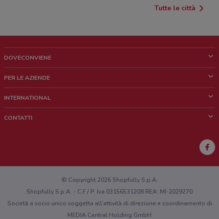
Tutte le città
DOVECONVIENE
Cos'è DoveConviene
PER LE AZIENDE
Chi siamo
Cosa facciamo
INTERNATIONAL
News e media
Richieste commerciali e marketing
Brazil
CONTATTI
Lavora con noi
Mexico
Segnalazione punto vendita
France
Segnalazione Volantino
Australia
Hai un malfunzionamento sul web o sull'app?
New Zealand
© Copyright 2026 Shopfully S.p.A.
Shopfully S.p.A. - C.F / P. Iva 03156531208 REA: MI-2029270
Società a socio unico soggetta all’attività di direzione e coordinamento di
MEDIA Central Holding GmbH