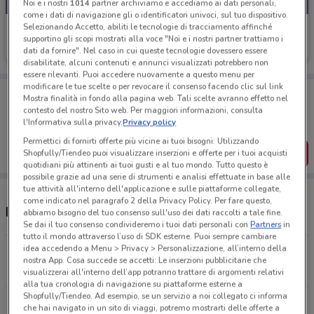
Noi e i nostri
1014
partner archiviamo e accediamo ai dati personali,
come i dati di navigazione gli o identificatori univoci, sul tuo dispositivo.
Selezionando Accetto, abiliti le tecnologie di tracciamento affinché
Fiamma
supportino gli scopi mostrati alla voce "Noi e i nostri partner trattiamo i
dati da fornire". Nel caso in cui queste tecnologie dovessero essere
Scade il 31/12
608 m
disabilitate, alcuni contenuti e annunci visualizzati potrebbero non
essere rilevanti. Puoi accedere nuovamente a questo menu per
modificare le tue scelte o per revocare il consenso facendo clic sul link
Porta DoveConviene sempre con te!
Mostra finalità in fondo alla pagina web. Tali scelte avranno effetto nel
Puoi trovare le migliori offerte dei negozi vicino a te,
contesto del nostro Sito web. Per maggiori informazioni, consulta
salvarle e creare la tua lista del risparmio, comodamente
l'Informativa sulla privacy.
Privacy policy
dal tuo cellulare.
Permettici di fornirti offerte più vicine ai tuoi bisogni: Utilizzando
SCARICA L’APP
Shopfully/Tiendeo puoi visualizzare inserzioni e offerte per i tuoi acquisti
quotidiani più attinenti ai tuoi gusti e al tuo mondo. Tutto questo è
possibile grazie ad una serie di strumenti e analisi effettuate in base alle
tue attività all'interno dell'applicazione e sulle piattaforme collegate,
come indicato nel paragrafo 2 della Privacy Policy. Per fare questo,
Negozi Fiamma a Fano
abbiamo bisogno del tuo consenso sull'uso dei dati raccolti a tale fine.
Se dai il tuo consenso condivideremo i tuoi dati personali con
Partners
in
tutto il mondo attraverso l’uso di SDK esterne. Puoi sempre cambiare
idea accedendo a Menu > Privacy > Personalizzazione, all’interno della
S.S.16 KM.256 Fano
nostra App. Cosa succede se accetti: Le inserzioni pubblicitarie che
608 m
visualizzerai all'interno dell’app potranno trattare di argomenti relativi
alla tua cronologia di navigazione su piattaforme esterne a
Shopfully/Tiendeo. Ad esempio, se un servizio a noi collegato ci informa
Str.Nazionale Adriatica sud, 108 Fano
che hai navigato in un sito di viaggi, potremo mostrarti delle offerte a