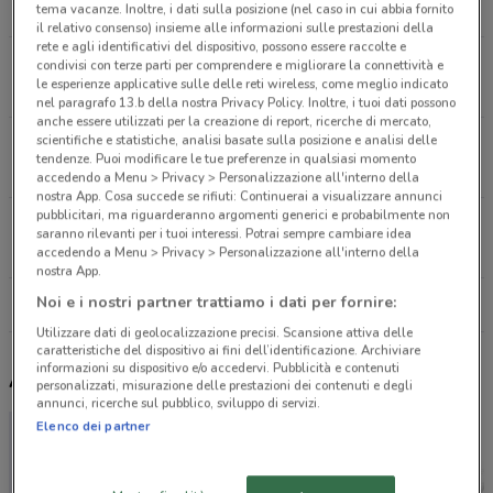
5.9 km
tema vacanze. Inoltre, i dati sulla posizione (nel caso in cui abbia fornito
il relativo consenso) insieme alle informazioni sulle prestazioni della
rete e agli identificativi del dispositivo, possono essere raccolte e
STRADA DELLE MARCHE, 2 S.S. 16 Pesaro
condivisi con terze parti per comprendere e migliorare la connettività e
le esperienze applicative sulle delle reti wireless, come meglio indicato
13.8 km
nel paragrafo 13.b della nostra Privacy Policy. Inoltre, i tuoi dati possono
anche essere utilizzati per la creazione di report, ricerche di mercato,
scientifiche e statistiche, analisi basate sulla posizione e analisi delle
VIA SELVA GROSSA, 13 Pesaro
tendenze. Puoi modificare le tue preferenze in qualsiasi momento
16 km
accedendo a Menu > Privacy > Personalizzazione all'interno della
nostra App. Cosa succede se rifiuti: Continuerai a visualizzare annunci
pubblicitari, ma riguarderanno argomenti generici e probabilmente non
Via Pantanelli, 8/10 Montelabbate
saranno rilevanti per i tuoi interessi. Potrai sempre cambiare idea
18.6 km
accedendo a Menu > Privacy > Personalizzazione all'interno della
nostra App.
Noi e i nostri partner trattiamo i dati per fornire:
Tutti i negozi Fiamma
Utilizzare dati di geolocalizzazione precisi. Scansione attiva delle
caratteristiche del dispositivo ai fini dell’identificazione. Archiviare
informazioni su dispositivo e/o accedervi. Pubblicità e contenuti
Altri volantini nelle vicinanze
personalizzati, misurazione delle prestazioni dei contenuti e degli
annunci, ricerche sul pubblico, sviluppo di servizi.
Elenco dei partner