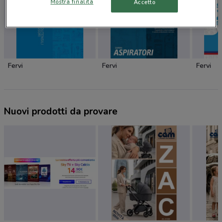
Mostra finalità
Accetto
Fervi
Fervi
Fervi
Nuovi prodotti da provare