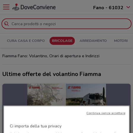
Fano - 61032
CURA CASA E CORPO
BRICOLAGE
ARREDAMENTO
MOTORI
Fiamma Fano: Volantino, Orari di apertura e Indirizzi
Ultime offerte del volantino Fiamma
Continua senza accettare
Ci importa della tua privacy