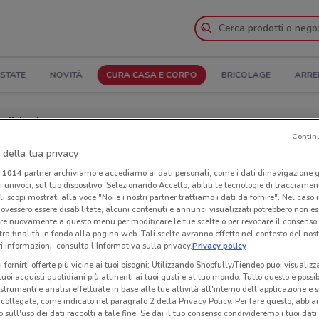
STATE
NOVITÀ
CURA CASA E CORPO
BRICOLAGE
ARRE
dirizzi
Contin
 della tua privacy
gozi dm a Fano
i
1014
partner archiviamo e accediamo ai dati personali, come i dati di navigazione g
ri univoci, sul tuo dispositivo. Selezionando Accetto, abiliti le tecnologie di tracciame
Neg
li scopi mostrati alla voce "Noi e i nostri partner trattiamo i dati da fornire". Nel caso 
ovessero essere disabilitate, alcuni contenuti e annunci visualizzati potrebbero non ess
re nuovamente a questo menu per modificare le tue scelte o per revocare il consenso
tra finalità in fondo alla pagina web. Tali scelte avranno effetto nel contesto del nost
 informazioni, consulta l'Informativa sulla privacy.
Privacy policy
i fornirti offerte più vicine ai tuoi bisogni: Utilizzando Shopfully/Tiendeo puoi visualizz
i tuoi acquisti quotidiani più attinenti ai tuoi gusti e al tuo mondo. Tutto questo è possi
 strumenti e analisi effettuate in base alle tue attività all'interno dell'applicazione e 
collegate, come indicato nel paragrafo 2 della Privacy Policy. Per fare questo, abbi
 sull'uso dei dati raccolti a tale fine. Se dai il tuo consenso condivideremo i tuoi dati