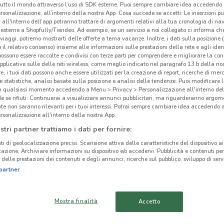
tutto il mondo attraverso l’uso di SDK esterne. Puoi sempre cambiare idea accedend
rsonalizzazione, all’interno della nostra App. Cosa succede se accetti: Le inserzioni pu
i all'interno dell’app potranno trattare di argomenti relativi alla tua cronologia di na
esterne a Shopfully/Tiendeo. Ad esempio, se un servizio a noi collegato ci informa ch
i viaggi, potremo mostrarti delle offerte a tema vacanze. Inoltre, i dati sulla posizione 
dm,
o il relativo consenso) insieme alle informazioni sulle prestazioni della rete e agli ident
 possono essere raccolte e condivisi con terze parti per comprendere e migliorare la conn
pplicative sulle delle reti wireless, come meglio indicato nel paragrafo 13.b della no
re, i tuoi dati possono anche essere utilizzati per la creazione di report, ricerche di mer
-
 e statistiche, analisi basate sulla posizione e analisi delle tendenze. Puoi modificare l
in qualsiasi momento accedendo a Menu > Privacy > Personalizzazione all'interno del
 se rifiuti: Continuerai a visualizzare annunci pubblicitari, ma riguarderanno argome
te non saranno rilevanti per i tuoi interessi. Potrai sempre cambiare idea accedendo
rsonalizzazione all'interno della nostra App.
stri partner trattiamo i dati per fornire:
12 km
ti di geolocalizzazione precisi. Scansione attiva delle caratteristiche del dispositivo ai 
icazione. Archiviare informazioni su dispositivo e/o accedervi. Pubblicità e contenuti per
delle prestazioni dei contenuti e degli annunci, ricerche sul pubblico, sviluppo di servi
cinanze
partner
SENIGALLIA
CATTOLICA
Mostra finalità
Accetto
JESI
RIMINI