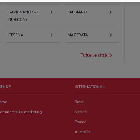
SAVIGNANO SUL
FABRIANO
RUBICONE
CESENA
MACERATA
Tutte le città
ZIENDE
INTERNATIONAL
iamo
Brazil
commerciali e marketing
Mexico
France
Australia