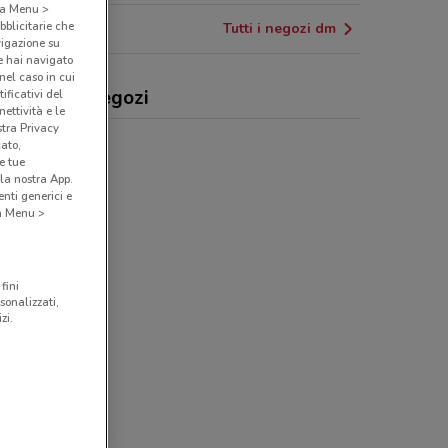
o a Menu >
bblicitarie che
Tutti i negozi dm
vigazione su
e hai navigato
(nel caso in cui
 offerte e negozi
ificativi del
ettività e le
stra Privacy
cato,
e tue
la nostra App.
nti generici e
 a Menu >
fini
sonalizzati,
zi.