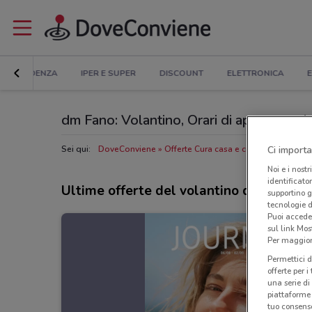
IN EVIDENZA
IPER E SUPER
DISCOUNT
ELETTRONICA
E
dm Fano: Volantino, Orari di apertura e In
Ci importa
Sei qui:
DoveConviene
Offerte Cura casa e corpo a Fano
Ne
Noi e i nostr
identificato
Ultime offerte del volantino dm
supportino g
tecnologie d
Puoi accede
sul link Mos
Per maggiori
Permettici d
offerte per 
una serie di
piattaforme 
tuo consenso