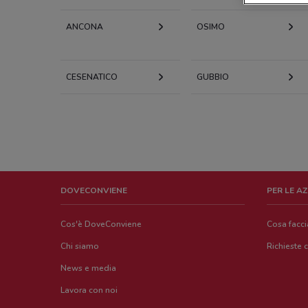
ANCONA
OSIMO
CESENATICO
GUBBIO
DOVECONVIENE
PER LE A
Cos'è DoveConviene
Cosa facc
Chi siamo
Richieste 
News e media
Lavora con noi