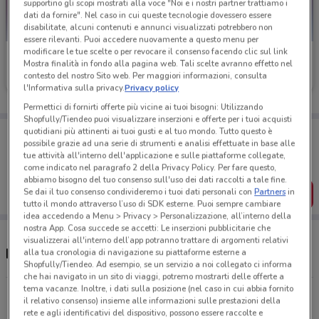
supportino gli scopi mostrati alla voce "Noi e i nostri partner trattiamo i
dati da fornire". Nel caso in cui queste tecnologie dovessero essere
disabilitate, alcuni contenuti e annunci visualizzati potrebbero non
essere rilevanti. Puoi accedere nuovamente a questo menu per
modificare le tue scelte o per revocare il consenso facendo clic sul link
Caddy's
Caddy's
Mostra finalità in fondo alla pagina web. Tali scelte avranno effetto nel
contesto del nostro Sito web. Per maggiori informazioni, consulta
Scade il 18/08
4.9 km
Scade il 18/08
4.9 km
l'Informativa sulla privacy.
Privacy policy
Permettici di fornirti offerte più vicine ai tuoi bisogni: Utilizzando
Shopfully/Tiendeo puoi visualizzare inserzioni e offerte per i tuoi acquisti
Porta DoveConviene sempre con te!
quotidiani più attinenti ai tuoi gusti e al tuo mondo. Tutto questo è
possibile grazie ad una serie di strumenti e analisi effettuate in base alle
Puoi trovare le migliori offerte dei negozi vicino a te,
tue attività all'interno dell'applicazione e sulle piattaforme collegate,
salvarle e creare la tua lista del risparmio, comodamente
come indicato nel paragrafo 2 della Privacy Policy. Per fare questo,
dal tuo cellulare.
abbiamo bisogno del tuo consenso sull'uso dei dati raccolti a tale fine.
Se dai il tuo consenso condivideremo i tuoi dati personali con
Partners
in
SCARICA L’APP
tutto il mondo attraverso l’uso di SDK esterne. Puoi sempre cambiare
idea accedendo a Menu > Privacy > Personalizzazione, all’interno della
nostra App. Cosa succede se accetti: Le inserzioni pubblicitarie che
visualizzerai all'interno dell’app potranno trattare di argomenti relativi
Negozi Caddy's a Fano
alla tua cronologia di navigazione su piattaforme esterne a
Shopfully/Tiendeo. Ad esempio, se un servizio a noi collegato ci informa
che hai navigato in un sito di viaggi, potremo mostrarti delle offerte a
tema vacanze. Inoltre, i dati sulla posizione (nel caso in cui abbia fornito
Via Palmiro Togliatti, 15 Fano
il relativo consenso) insieme alle informazioni sulle prestazioni della
4.9 km
CHIUSO
rete e agli identificativi del dispositivo, possono essere raccolte e