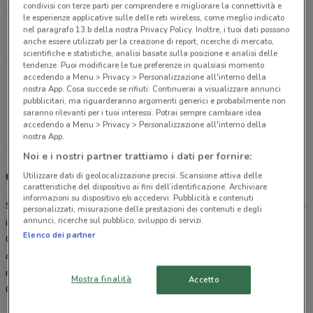
condivisi con terze parti per comprendere e migliorare la connettività e
le esperienze applicative sulle delle reti wireless, come meglio indicato
Via Einaudi, 1 Fano
nel paragrafo 13.b della nostra Privacy Policy. Inoltre, i tuoi dati possono
anche essere utilizzati per la creazione di report, ricerche di mercato,
4.9 km
CHIUSO
scientifiche e statistiche, analisi basate sulla posizione e analisi delle
tendenze. Puoi modificare le tue preferenze in qualsiasi momento
accedendo a Menu > Privacy > Personalizzazione all'interno della
Via Nevola, 6/c Corinaldo
nostra App. Cosa succede se rifiuti: Continuerai a visualizzare annunci
23.3 km
CHIUSO
pubblicitari, ma riguarderanno argomenti generici e probabilmente non
saranno rilevanti per i tuoi interessi. Potrai sempre cambiare idea
accedendo a Menu > Privacy > Personalizzazione all'interno della
Tutti i negozi Caddy's
nostra App.
Noi e i nostri partner trattiamo i dati per fornire:
Caddy's, offerte e negozi
Utilizzare dati di geolocalizzazione precisi. Scansione attiva delle
caratteristiche del dispositivo ai fini dell’identificazione. Archiviare
informazioni su dispositivo e/o accedervi. Pubblicità e contenuti
Se stai cercando un’idea per un regalo o
dove conviene comprare
personalizzati, misurazione delle prestazioni dei contenuti e degli
annunci, ricerche sul pubblico, sviluppo di servizi.
il tuo nuovo profumo Caddy’s è la risposta alla tua domanda.
Elenco dei partner
Catena di negozi specializzata nella vendita di prodotti per l’igiene
della persona e la cura della casa, da Caddy’s troverai sempre i
migliori prodotti ai
migliori prezzi
. Sfoglia il
volantino
online di
Mostra finalità
Accetto
Caddy’s direttamente dal sito di
DoveConviene
.