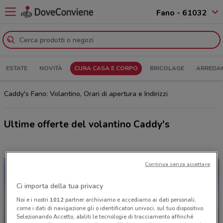
Fano - 61032
ESTATE
NOVITÀ
CURA CASA E CORPO
BRICOLAGE
ARREDA
Caddy's Fano: Volantino, Orari di apertura e Indirizzi
Ultime offerte del volantino Caddy's
Continua senza accettare
Ci importa della tua privacy
Noi e i nostri
1012
partner archiviamo e accediamo ai dati personali,
come i dati di navigazione gli o identificatori univoci, sul tuo dispositivo.
Selezionando Accetto, abiliti le tecnologie di tracciamento affinché