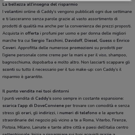
La bellezza all’insegna del risparmio
I
volantini
online di Caddy’s vengono pubblicati ogni due settimane
e ti lasceranno senza parole grazie al vasto assortimento di
prodotti di qualità ma anche per la convenienza dei prezzi proposti.
Acquista in
offerta
i profumi per uomo e per donna delle migliori
marche tra cui
Sergio
Tacchini
,
Davidoff
,
Diesel
,
Guess
o
Enrico
Coveri
. Approfitta delle numerose
promozioni
su prodotti per
l’igiene personale come creme per le mani e per il viso, shampoo,
bagnoschiuma, dopobarba e molto altro. Non lasciarti scappare gli
sconti
su tutto il necessario per il tuo make-up: con Caddy’s il
risparmio è garantito.
Il punto vendita nei tuoi dintorni
I punti vendita di
Caddy’s
sono sempre in costante espansione:
scarica l’app di DoveConviene
per trovare con comodità e senza
stress gli
orari
, gli
indirizzi
, i
numeri di telefono
e le aperture
straordinarie del negozio più vicino a te a Roma, Viterbo, Firenze,
Pistoia, Milano, Lainate e tante altre città e paesi dell’italia centro
settentrionale. Inizia a risparmiare sui tuoi acquisti grazie a