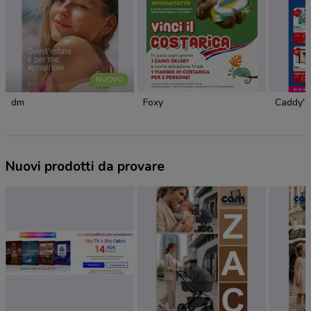
NUOVO
dm
Foxy
Caddy's
Nuovi prodotti da provare