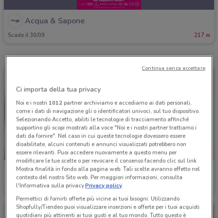
Acqua & Sapone
Scade il 30/09
217 m
Continua senza accettare
Ci importa della tua privacy
Noi e i nostri
1012
partner archiviamo e accediamo ai dati personali,
come i dati di navigazione gli o identificatori univoci, sul tuo dispositivo.
Selezionando Accetto, abiliti le tecnologie di tracciamento affinché
supportino gli scopi mostrati alla voce "Noi e i nostri partner trattiamo i
dati da fornire". Nel caso in cui queste tecnologie dovessero essere
disabilitate, alcuni contenuti e annunci visualizzati potrebbero non
-5 GIORNI
essere rilevanti. Puoi accedere nuovamente a questo menu per
modificare le tue scelte o per revocare il consenso facendo clic sul link
Mostra finalità in fondo alla pagina web. Tali scelte avranno effetto nel
Acqua & Sapone
Acqua & Sapone
contesto del nostro Sito web. Per maggiori informazioni, consulta
l'Informativa sulla privacy.
Privacy policy
Scade mercoledì
217 m
Scade il 16/08
217 m
Permettici di fornirti offerte più vicine ai tuoi bisogni: Utilizzando
Shopfully/Tiendeo puoi visualizzare inserzioni e offerte per i tuoi acquisti
quotidiani più attinenti ai tuoi gusti e al tuo mondo. Tutto questo è