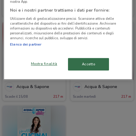
nostra App.
Acqua & Sapone
Acqua & Sapone
Noi e i nostri partner trattiamo i dati per fornire:
Scade il 15/08
217 m
Scade il 02/09
217 m
Utilizzare dati di geolocalizzazione precisi. Scansione attiva delle
caratteristiche del dispositivo ai fini dell’identificazione. Archiviare
informazioni su dispositivo e/o accedervi. Pubblicità e contenuti
personalizzati, misurazione delle prestazioni dei contenuti e degli
annunci, ricerche sul pubblico, sviluppo di servizi.
Elenco dei partner
Mostra finalità
Accetto
-4 GIORNI
Acqua & Sapone
Acqua & Sapone
Scade il 15/08
217 m
Scade martedì
217 m