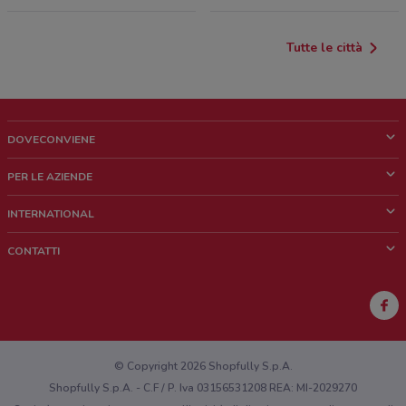
Tutte le città
DOVECONVIENE
Cos'è DoveConviene
PER LE AZIENDE
Chi siamo
Cosa facciamo
INTERNATIONAL
News e media
Richieste commerciali e marketing
Brazil
CONTATTI
Lavora con noi
Mexico
Segnalazione punto vendita
France
Segnalazione Volantino
Australia
Hai un malfunzionamento sul web o sull'app?
New Zealand
© Copyright 2026 Shopfully S.p.A.
Shopfully S.p.A. - C.F / P. Iva 03156531208 REA: MI-2029270