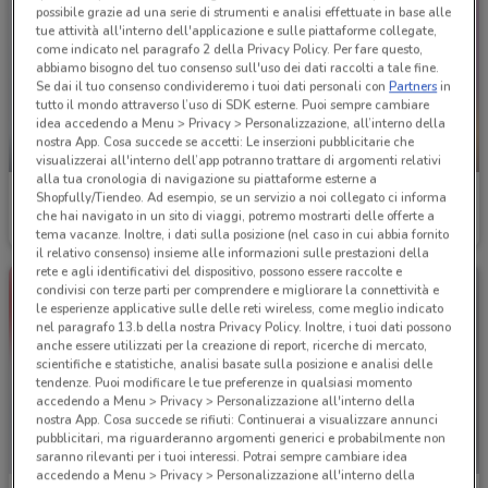
possibile grazie ad una serie di strumenti e analisi effettuate in base alle
tue attività all'interno dell'applicazione e sulle piattaforme collegate,
come indicato nel paragrafo 2 della Privacy Policy. Per fare questo,
abbiamo bisogno del tuo consenso sull'uso dei dati raccolti a tale fine.
Se dai il tuo consenso condivideremo i tuoi dati personali con
Partners
in
tutto il mondo attraverso l’uso di SDK esterne. Puoi sempre cambiare
idea accedendo a Menu > Privacy > Personalizzazione, all’interno della
nostra App. Cosa succede se accetti: Le inserzioni pubblicitarie che
-1 GIORNO
-5 GIORNI
visualizzerai all'interno dell’app potranno trattare di argomenti relativi
alla tua cronologia di navigazione su piattaforme esterne a
Acqua & Sapone
Acqua & Sapone
Shopfully/Tiendeo. Ad esempio, se un servizio a noi collegato ci informa
che hai navigato in un sito di viaggi, potremo mostrarti delle offerte a
Scade domani
217 m
Scade mercoledì
217 m
tema vacanze. Inoltre, i dati sulla posizione (nel caso in cui abbia fornito
il relativo consenso) insieme alle informazioni sulle prestazioni della
rete e agli identificativi del dispositivo, possono essere raccolte e
condivisi con terze parti per comprendere e migliorare la connettività e
le esperienze applicative sulle delle reti wireless, come meglio indicato
nel paragrafo 13.b della nostra Privacy Policy. Inoltre, i tuoi dati possono
anche essere utilizzati per la creazione di report, ricerche di mercato,
scientifiche e statistiche, analisi basate sulla posizione e analisi delle
tendenze. Puoi modificare le tue preferenze in qualsiasi momento
accedendo a Menu > Privacy > Personalizzazione all'interno della
nostra App. Cosa succede se rifiuti: Continuerai a visualizzare annunci
pubblicitari, ma riguarderanno argomenti generici e probabilmente non
saranno rilevanti per i tuoi interessi. Potrai sempre cambiare idea
accedendo a Menu > Privacy > Personalizzazione all'interno della