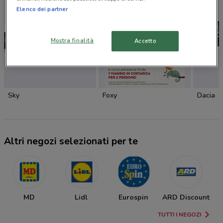
Elenco dei partner
Mostra finalità
Accetto
Sky
Foxy
Dacia
Altri negozi selezionati per te
MD
Lidl
Eurospin
ARD Discount
TUTTI I NEGOZI