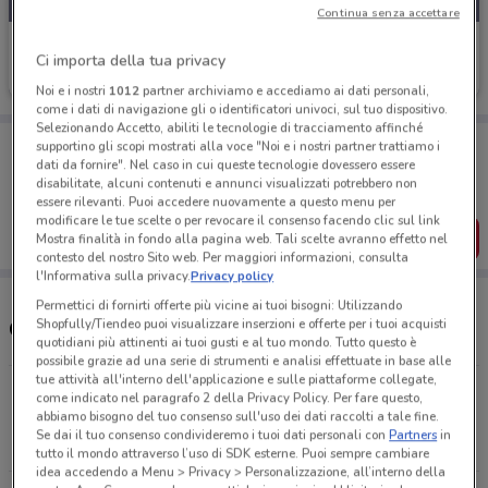
Continua senza accettare
Todis
Ci importa della tua privacy
Scade il 18/08
29 km
Noi e i nostri
1012
partner archiviamo e accediamo ai dati personali,
come i dati di navigazione gli o identificatori univoci, sul tuo dispositivo.
Selezionando Accetto, abiliti le tecnologie di tracciamento affinché
Porta DoveConviene sempre con te!
supportino gli scopi mostrati alla voce "Noi e i nostri partner trattiamo i
Puoi trovare le migliori offerte dei negozi vicino a te,
dati da fornire". Nel caso in cui queste tecnologie dovessero essere
salvarle e creare la tua lista del risparmio, comodamente
disabilitate, alcuni contenuti e annunci visualizzati potrebbero non
dal tuo cellulare.
essere rilevanti. Puoi accedere nuovamente a questo menu per
modificare le tue scelte o per revocare il consenso facendo clic sul link
SCARICA L’APP
Mostra finalità in fondo alla pagina web. Tali scelte avranno effetto nel
contesto del nostro Sito web. Per maggiori informazioni, consulta
l'Informativa sulla privacy.
Privacy policy
Permettici di fornirti offerte più vicine ai tuoi bisogni: Utilizzando
Shopfully/Tiendeo puoi visualizzare inserzioni e offerte per i tuoi acquisti
Orari e Negozi Todis
quotidiani più attinenti ai tuoi gusti e al tuo mondo. Tutto questo è
possibile grazie ad una serie di strumenti e analisi effettuate in base alle
tue attività all'interno dell'applicazione e sulle piattaforme collegate,
C/Da Cozzocullo - Via Francesco Bruno Petralia
come indicato nel paragrafo 2 della Privacy Policy. Per fare questo,
abbiamo bisogno del tuo consenso sull'uso dei dati raccolti a tale fine.
Soprana
Se dai il tuo consenso condivideremo i tuoi dati personali con
Partners
in
29 km
APERTO
tutto il mondo attraverso l’uso di SDK esterne. Puoi sempre cambiare
idea accedendo a Menu > Privacy > Personalizzazione, all’interno della