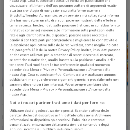
nostra App. Cosa succede se accetti: Le inserzioni pubblicitarie che
Tutti i negozi Todis
visualizzerai all'interno dell’app potranno trattare di argomenti relativi
alla tua cronologia di navigazione su piattaforme esterne a
Shopfully/Tiendeo. Ad esempio, se un servizio a noi collegato ci informa
che hai navigato in un sito di viaggi, potremo mostrarti delle offerte a
Altri volantini nelle vicinanze
tema vacanze. Inoltre, i dati sulla posizione (nel caso in cui abbia fornito
il relativo consenso) insieme alle informazioni sulle prestazioni della
rete e agli identificativi del dispositivo, possono essere raccolte e
condivisi con terze parti per comprendere e migliorare la connettività e
le esperienze applicative sulle delle reti wireless, come meglio indicato
nel paragrafo 13.b della nostra Privacy Policy. Inoltre, i tuoi dati possono
anche essere utilizzati per la creazione di report, ricerche di mercato,
scientifiche e statistiche, analisi basate sulla posizione e analisi delle
tendenze. Puoi modificare le tue preferenze in qualsiasi momento
accedendo a Menu > Privacy > Personalizzazione all'interno della
nostra App. Cosa succede se rifiuti: Continuerai a visualizzare annunci
pubblicitari, ma riguarderanno argomenti generici e probabilmente non
-3 GIORNI
NUOVO
saranno rilevanti per i tuoi interessi. Potrai sempre cambiare idea
accedendo a Menu > Privacy > Personalizzazione all'interno della
MD
Lidl
Eurospi
nostra App.
Noi e i nostri partner trattiamo i dati per fornire:
Utilizzare dati di geolocalizzazione precisi. Scansione attiva delle
caratteristiche del dispositivo ai fini dell’identificazione. Archiviare
Nuovi prodotti da provare
informazioni su dispositivo e/o accedervi. Pubblicità e contenuti
personalizzati, misurazione delle prestazioni dei contenuti e degli
annunci, ricerche sul pubblico, sviluppo di servizi.