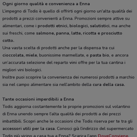
Ogni giorno qualità e convenienza a Enna
L’impegno di Todis è quello di offrirti ogni giorno un'alta qualità dei
prodotti a prezzi convenienti a Enna. Promozioni sempre attive su
alimentari, come i
prodotti etnici, biologici, salutistici
, ma anche
sui freschi, come
salmone, panna, latte, ricotta e prosciutto
cotto.
Una vasta scelta di prodotti anche per la dispensa tra cui
cioccolata, miele
, buonissime marmellate, e
pasta bio
, e ancora
un’accurata selezione del reparto
vini
offre per la tua cantina i
migliori vini biologici.
Inoltre puoi scoprire la convenienza dei numerosi prodotti a marchio
sia nel campo alimentare sia nell’ambito della
cura della casa.
Tante occasioni imperdibili a Enna
Todis aggiorna costantemente le proprie promozioni sul volantino
di Enna unendo sempre l'alta qualità dei prodotti a dei prezzi
imbattibili. Scopri anche le occasioni che Todis riserva per te tra gli
accessori utili per la casa
. Conosci già l’indirizzo del supermercato
Todis più vicino a casa tua a Enna? Scarica l’app
DoveConviene
,