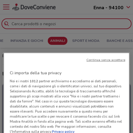
Enna - 94100
RE
INFANZIA E GIOCHI
ANIMALI
SPORT E MODA
BANCHE E ASS
Pet Store Conad Enna: Volantino, Orari di apertura e Indirizzi
Continua senza accettare
Ci importa della tua privacy
Ultime offerte del volantino Pet Store Conad
Noi e i nostri
1012
partner archiviamo e accediamo ai dati personali,
come i dati di navigazione gli o identificatori univoci, sul tuo dispositivo.
Selezionando Accetto, abiliti le tecnologie di tracciamento affinché
supportino gli scopi mostrati alla voce "Noi e i nostri partner trattiamo i
dati da fornire". Nel caso in cui queste tecnologie dovessero essere
disabilitate, alcuni contenuti e annunci visualizzati potrebbero non
essere rilevanti. Puoi accedere nuovamente a questo menu per
modificare le tue scelte o per revocare il consenso facendo clic sul link
Mostra finalità in fondo alla pagina web. Tali scelte avranno effetto nel
contesto del nostro Sito web. Per maggiori informazioni, consulta
l'Informativa sulla privacy.
Privacy policy