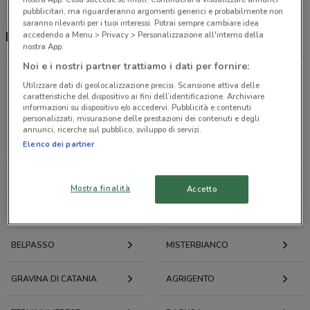
pubblicitari, ma riguarderanno argomenti generici e probabilmente non
saranno rilevanti per i tuoi interessi. Potrai sempre cambiare idea
Pet Store Conad, offerte e negozi
accedendo a Menu > Privacy > Personalizzazione all'interno della
nostra App.
Noi e i nostri partner trattiamo i dati per fornire:
Utilizzare dati di geolocalizzazione precisi. Scansione attiva delle
caratteristiche del dispositivo ai fini dell’identificazione. Archiviare
Offerte volantini e cataloghi per città nelle vicinanze
informazioni su dispositivo e/o accedervi. Pubblicità e contenuti
personalizzati, misurazione delle prestazioni dei contenuti e degli
annunci, ricerche sul pubblico, sviluppo di servizi.
ENNA
CALTANISSETTA
Elenco dei partner
CALTAGIRONE
BIANCAVILLA
Mostra finalità
Accetto
GELA
LICATA
BELPASSO
MISTERBIANCO
GRAVINA DI CATANIA
AGRIGENTO