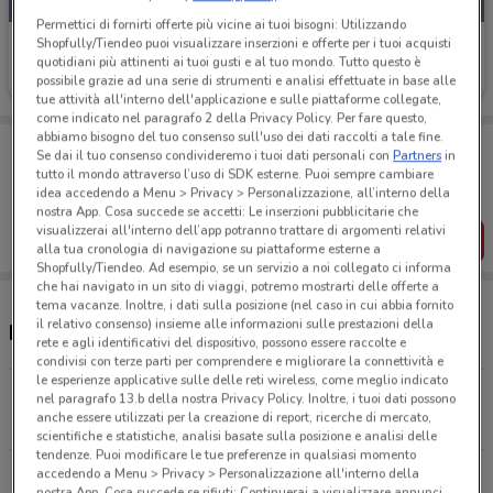
Permettici di fornirti offerte più vicine ai tuoi bisogni: Utilizzando
Shopfully/Tiendeo puoi visualizzare inserzioni e offerte per i tuoi acquisti
Pet Store Conad
quotidiani più attinenti ai tuoi gusti e al tuo mondo. Tutto questo è
Scade il 08/09
2.2 km
possibile grazie ad una serie di strumenti e analisi effettuate in base alle
tue attività all'interno dell'applicazione e sulle piattaforme collegate,
come indicato nel paragrafo 2 della Privacy Policy. Per fare questo,
abbiamo bisogno del tuo consenso sull'uso dei dati raccolti a tale fine.
Porta DoveConviene sempre con te!
Se dai il tuo consenso condivideremo i tuoi dati personali con
Partners
in
Puoi trovare le migliori offerte dei negozi vicino a te,
tutto il mondo attraverso l’uso di SDK esterne. Puoi sempre cambiare
salvarle e creare la tua lista del risparmio, comodamente
idea accedendo a Menu > Privacy > Personalizzazione, all’interno della
dal tuo cellulare.
nostra App. Cosa succede se accetti: Le inserzioni pubblicitarie che
visualizzerai all'interno dell’app potranno trattare di argomenti relativi
SCARICA L’APP
alla tua cronologia di navigazione su piattaforme esterne a
Shopfully/Tiendeo. Ad esempio, se un servizio a noi collegato ci informa
che hai navigato in un sito di viaggi, potremo mostrarti delle offerte a
tema vacanze. Inoltre, i dati sulla posizione (nel caso in cui abbia fornito
il relativo consenso) insieme alle informazioni sulle prestazioni della
Negozi Pet Store Conad a Enna
rete e agli identificativi del dispositivo, possono essere raccolte e
condivisi con terze parti per comprendere e migliorare la connettività e
le esperienze applicative sulle delle reti wireless, come meglio indicato
Viale dell'Unità d'Italia SNC Enna
nel paragrafo 13.b della nostra Privacy Policy. Inoltre, i tuoi dati possono
anche essere utilizzati per la creazione di report, ricerche di mercato,
2.2 km
APERTO
scientifiche e statistiche, analisi basate sulla posizione e analisi delle
tendenze. Puoi modificare le tue preferenze in qualsiasi momento
accedendo a Menu > Privacy > Personalizzazione all'interno della
Tutti i negozi Pet Store Conad
nostra App. Cosa succede se rifiuti: Continuerai a visualizzare annunci