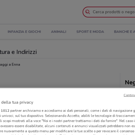
INFANZIA E GIOCHI
ANIMALI
SPORT E MODA
BANCHE E 
ura e Indirizzi
iaggi a Enna
Neg
Contin
 della tua privacy
i
1012
partner archiviamo e accediamo ai dati personali, come i dati di navigazione g
ri univoci, sul tuo dispositivo. Selezionando Accetto, abiliti le tecnologie di tracciame
li scopi mostrati alla voce "Noi e i nostri partner trattiamo i dati da fornire". Nel caso 
ovessero essere disabilitate, alcuni contenuti e annunci visualizzati potrebbero non ess
re nuovamente a questo menu per modificare le tue scelte o per revocare il consenso