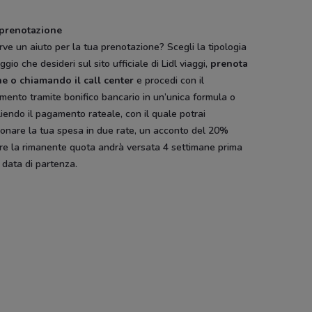
r
Alpitour
Alpitour
Alpitou
 prenotazione
rve un aiuto per la tua prenotazione? Scegli la tipologia
aggio che desideri sul sito ufficiale di Lidl viaggi,
prenota
ne o chiamando il call center
e procedi con il
ento tramite bonifico bancario in un’unica formula o
iendo il pagamento rateale, con il quale potrai
ionare la tua spesa in due rate, un acconto del 20%
re la rimanente quota andrà versata 4 settimane prima
 data di partenza.
Pali
Hype