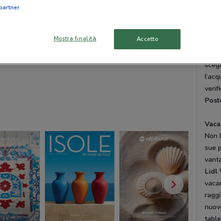
tutte
partner
promo
Mostra finalità
Accetto
Tant
Con
scegl
l’acq
verif
Post
Vaca
Non 
sue 
vanta
Lidl
vacan
ragg
nuo
table