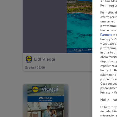
sul link Mos
Per maggiori
Permettici d
offerte per 
una serie di
piattaforme 
tuo consenso
Partners
in 
Privacy > Pe
visualizzera
piattaforme 
in un sito d
abbia fornit
Lidl Viaggi
dispositivo,
esperienze a
Scade il 06/09
Policy. Inolt
scientifiche
preferenze 
Cosa succede
probabilmen
Privacy > Pe
Noi e i no
Utilizzare da
dell’identif
misurazione 