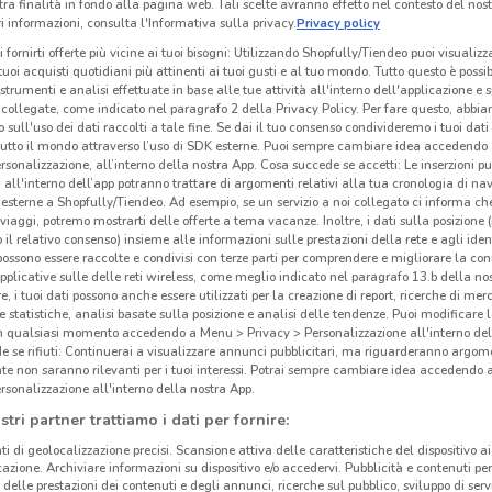
tra finalità in fondo alla pagina web. Tali scelte avranno effetto nel contesto del nost
 informazioni, consulta l'Informativa sulla privacy.
Privacy policy
i fornirti offerte più vicine ai tuoi bisogni: Utilizzando Shopfully/Tiendeo puoi visualizz
i tuoi acquisti quotidiani più attinenti ai tuoi gusti e al tuo mondo. Tutto questo è possi
 strumenti e analisi effettuate in base alle tue attività all'interno dell'applicazione e 
collegate, come indicato nel paragrafo 2 della Privacy Policy. Per fare questo, abbi
 sull'uso dei dati raccolti a tale fine. Se dai il tuo consenso condivideremo i tuoi dati
tutto il mondo attraverso l’uso di SDK esterne. Puoi sempre cambiare idea accedend
rsonalizzazione, all’interno della nostra App. Cosa succede se accetti: Le inserzioni pu
i all'interno dell’app potranno trattare di argomenti relativi alla tua cronologia di na
esterne a Shopfully/Tiendeo. Ad esempio, se un servizio a noi collegato ci informa ch
i viaggi, potremo mostrarti delle offerte a tema vacanze. Inoltre, i dati sulla posizione 
o il relativo consenso) insieme alle informazioni sulle prestazioni della rete e agli ident
 possono essere raccolte e condivisi con terze parti per comprendere e migliorare la conn
Lid
pplicative sulle delle reti wireless, come meglio indicato nel paragrafo 13.b della no
re, i tuoi dati possono anche essere utilizzati per la creazione di report, ricerche di mer
 e statistiche, analisi basate sulla posizione e analisi delle tendenze. Puoi modificare l
Lidl
,
in qualsiasi momento accedendo a Menu > Privacy > Personalizzazione all'interno del
anche
 se rifiuti: Continuerai a visualizzare annunci pubblicitari, ma riguarderanno argome
te non saranno rilevanti per i tuoi interessi. Potrai sempre cambiare idea accedendo
comod
rsonalizzazione all'interno della nostra App.
Hai 
stri partner trattiamo i dati per fornire:
Prefe
ti di geolocalizzazione precisi. Scansione attiva delle caratteristiche del dispositivo ai 
vant
icazione. Archiviare informazioni su dispositivo e/o accedervi. Pubblicità e contenuti per
Dove
delle prestazioni dei contenuti e degli annunci, ricerche sul pubblico, sviluppo di servi