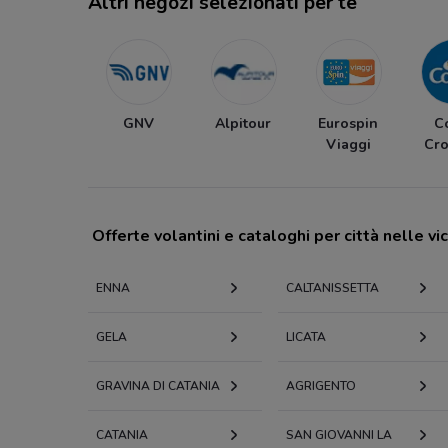
Altri negozi selezionati per te
GNV
Alpitour
Eurospin
C
Viaggi
Cro
Offerte volantini e cataloghi per città nelle vi
ENNA
CALTANISSETTA
GELA
LICATA
GRAVINA DI CATANIA
AGRIGENTO
CATANIA
SAN GIOVANNI LA