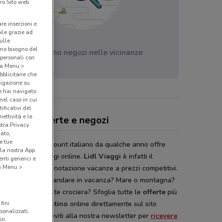
ro Sito web.
are inserzioni e
bile grazie ad
sulle
amo bisogno del
Non ci sono negozi nelle vicinanze
 personali con
o a Menu >
bblicitarie che
vigazione su
e hai navigato
(nel caso in cui
ificativi del
ettività e le
l Viaggi, offerte e negozi
stra Privacy
cato,
e tue
 il più grande discount italiano da qualche anno offre
la nostra App.
 un servizio viaggi online.
Lidl Viaggi
è infatti il
nti generici e
 a Menu >
o servizio di prenotazione vacanze a prezzi competitivi.
già pensato dove andare in vacanza? Mare o montagna?
risci una rilassante crociera? Sfoglia tutte le
offerte
più
fini
aggiose sul
volantino
online direttamente sul sito
sonalizzati,
Conviene.it
. Iscriviti alla nostra newsletter per
ricevere
zi.