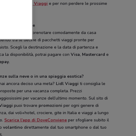
 le novità di Lidl Viaggi
e per non perdere le prossime
zioni.
e soluzioni per te
Lidl Viaggi
puoi prenotare comodamente da casa
iendo tra le decine di pacchetti viaggi pronte per
uisto. Scegli la destinazione e la data di partenza e
ica la disponibilità, potrai pagare con
Visa
,
Mastercard
e
epay
.
nze sulla neve o in una spiaggia esotica?
hai ancora deciso una meta?
Lidl Viaggi
ti consiglia le
proposte per una vacanza completa. Prezzi
ggiosissimi per vacanze dell’ultimo momento. Sul sito di
 Viaggi
puoi trovare
promozioni
per ogni genere di
za, dai voli+hotel, crociere, gite in Italia e viaggi a lungo
io.
Scarica l’app di DoveConviene
per sfogliare subito il
vo
volantino
direttamente dal tuo smartphone o dal tuo
t.