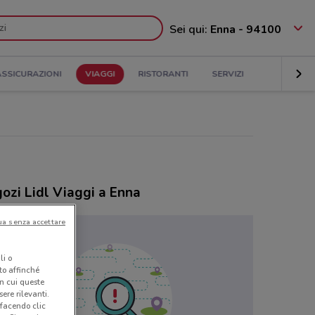
Sei qui:
Enna - 94100
ASSICURAZIONI
VIAGGI
RISTORANTI
SERVIZI
ozi Lidl Viaggi a Enna
ua senza accettare
li o
nto affinché
in cui queste
ere rilevanti.
 facendo clic