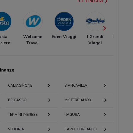
TUTTI I NEGOZI
osta
Welcome
Eden Viaggi
I Grandi
MSC Croc
ciere
Travel
Viaggi
cinanze
CALTAGIRONE
BIANCAVILLA
BELPASSO
MISTERBIANCO
TERMINI IMERESE
RAGUSA
VITTORIA
CAPO D'ORLANDO