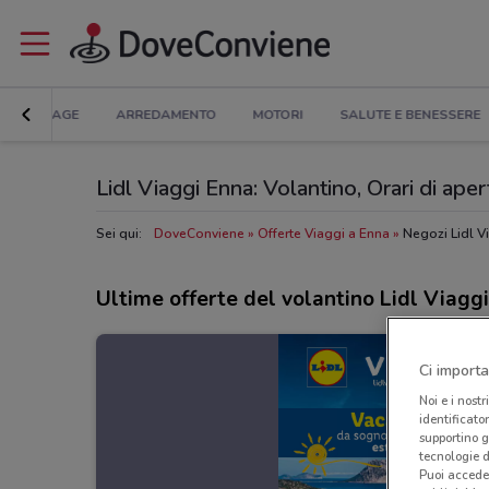
BRICOLAGE
ARREDAMENTO
MOTORI
SALUTE E BENESSERE
Lidl Viaggi Enna: Volantino, Orari di apert
Sei qui:
DoveConviene
Offerte Viaggi a Enna
Negozi Lidl V
Ultime offerte del volantino Lidl Viaggi
Ci importa
Noi e i nostr
identificato
supportino g
tecnologie d
Puoi accede