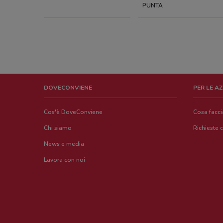
PUNTA
DOVECONVIENE
PER LE A
Cos'è DoveConviene
Cosa facc
Chi siamo
Richieste 
News e media
Lavora con noi