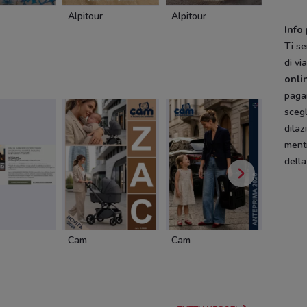
Alpitour
Alpitour
Alpitou
Info
Ti se
di vi
onli
pagam
scegl
dilaz
ment
della
Cam
Cam
Cofidis