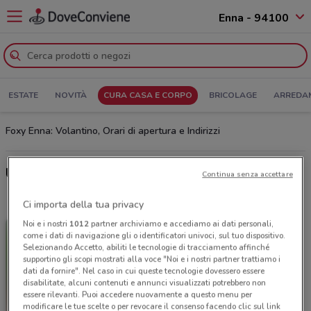
Enna - 94100
ESTATE
NOVITÀ
CURA CASA E CORPO
BRICOLAGE
ARREDA
Foxy Enna: Volantino, Orari di apertura e Indirizzi
Ultime offerte del volantino Foxy
Continua senza accettare
Ci importa della tua privacy
Noi e i nostri
1012
partner archiviamo e accediamo ai dati personali,
come i dati di navigazione gli o identificatori univoci, sul tuo dispositivo.
Selezionando Accetto, abiliti le tecnologie di tracciamento affinché
supportino gli scopi mostrati alla voce "Noi e i nostri partner trattiamo i
dati da fornire". Nel caso in cui queste tecnologie dovessero essere
disabilitate, alcuni contenuti e annunci visualizzati potrebbero non
essere rilevanti. Puoi accedere nuovamente a questo menu per
modificare le tue scelte o per revocare il consenso facendo clic sul link