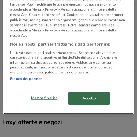
tendenze. Puoi modificare le tue preferenze in qualsiasi momento
accedendo a Menu > Privacy > Personalizzazione all'interno della
Viale Della Regione Siciliana, 21 Enna
nostra App. Cosa succede se rifiuti: Continuerai a visualizzare annunci
851 m
CHIUSO
pubblicitari, ma riguarderanno argomenti generici e probabilmente non
saranno rilevanti per i tuoi interessi. Potrai sempre cambiare idea
accedendo a Menu > Privacy > Personalizzazione all'interno della
Via A. Manzoni 21 Enna
nostra App.
870 m
CHIUSO
Noi e i nostri partner trattiamo i dati per fornire:
Utilizzare dati di geolocalizzazione precisi. Scansione attiva delle
Via Aidone, 5 Enna
caratteristiche del dispositivo ai fini dell’identificazione. Archiviare
informazioni su dispositivo e/o accedervi. Pubblicità e contenuti
1 km
CHIUSO
personalizzati, misurazione delle prestazioni dei contenuti e degli
annunci, ricerche sul pubblico, sviluppo di servizi.
Via Pergusina, 19 Enna
Elenco dei partner
1.7 km
CHIUSO
Mostra finalità
Accetto
Tutti i negozi Foxy
Foxy, offerte e negozi