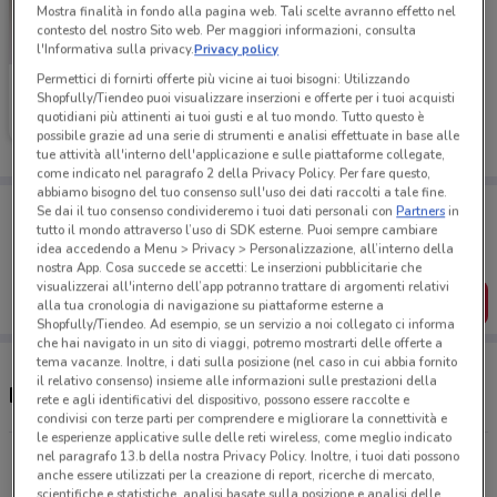
Mostra finalità in fondo alla pagina web. Tali scelte avranno effetto nel
contesto del nostro Sito web. Per maggiori informazioni, consulta
l'Informativa sulla privacy.
Privacy policy
Permettici di fornirti offerte più vicine ai tuoi bisogni: Utilizzando
Foxy
Shopfully/Tiendeo puoi visualizzare inserzioni e offerte per i tuoi acquisti
quotidiani più attinenti ai tuoi gusti e al tuo mondo. Tutto questo è
Scade giovedì
575 m
possibile grazie ad una serie di strumenti e analisi effettuate in base alle
tue attività all'interno dell'applicazione e sulle piattaforme collegate,
come indicato nel paragrafo 2 della Privacy Policy. Per fare questo,
abbiamo bisogno del tuo consenso sull'uso dei dati raccolti a tale fine.
Porta DoveConviene sempre con te!
Se dai il tuo consenso condivideremo i tuoi dati personali con
Partners
in
Puoi trovare le migliori offerte dei negozi vicino a te,
tutto il mondo attraverso l’uso di SDK esterne. Puoi sempre cambiare
salvarle e creare la tua lista del risparmio, comodamente
idea accedendo a Menu > Privacy > Personalizzazione, all’interno della
dal tuo cellulare.
nostra App. Cosa succede se accetti: Le inserzioni pubblicitarie che
visualizzerai all'interno dell’app potranno trattare di argomenti relativi
SCARICA L’APP
alla tua cronologia di navigazione su piattaforme esterne a
Shopfully/Tiendeo. Ad esempio, se un servizio a noi collegato ci informa
che hai navigato in un sito di viaggi, potremo mostrarti delle offerte a
tema vacanze. Inoltre, i dati sulla posizione (nel caso in cui abbia fornito
il relativo consenso) insieme alle informazioni sulle prestazioni della
Negozi Foxy a Enna
rete e agli identificativi del dispositivo, possono essere raccolte e
condivisi con terze parti per comprendere e migliorare la connettività e
le esperienze applicative sulle delle reti wireless, come meglio indicato
nel paragrafo 13.b della nostra Privacy Policy. Inoltre, i tuoi dati possono
Via Lombardia, 21 Enna
anche essere utilizzati per la creazione di report, ricerche di mercato,
574 m
CHIUSO
scientifiche e statistiche, analisi basate sulla posizione e analisi delle