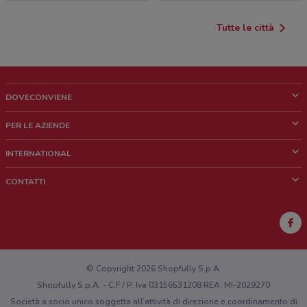
Tutte le città
DOVECONVIENE
Cos'è DoveConviene
PER LE AZIENDE
Chi siamo
Cosa facciamo
INTERNATIONAL
News e media
Richieste commerciali e marketing
Brazil
CONTATTI
Lavora con noi
Mexico
Segnalazione punto vendita
France
Segnalazione Volantino
Australia
Hai un malfunzionamento sul web o sull'app?
New Zealand
© Copyright 2026 Shopfully S.p.A.
Shopfully S.p.A. - C.F / P. Iva 03156531208 REA: MI-2029270
Società a socio unico soggetta all’attività di direzione e coordinamento di