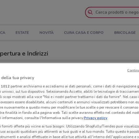
ICA
ESTATE
NOVITÀ
CURA CASA E CORPO
BRICOLAGE
ertura e Indirizzi
 Discount a Enna
Contin
 della tua privacy
Sup
i
1012
partner archiviamo e accediamo ai dati personali, come i dati di navigazione g
ri univoci, sul tuo dispositivo. Selezionando Accetto, abiliti le tecnologie di tracciame
li scopi mostrati alla voce "Noi e i nostri partner trattiamo i dati da fornire". Nel caso 
ovessero essere disabilitate, alcuni contenuti e annunci visualizzati potrebbero non ess
re nuovamente a questo menu per modificare le tue scelte o per revocare il consenso
tra finalità in fondo alla pagina web. Tali scelte avranno effetto nel contesto del nost
 informazioni, consulta l'Informativa sulla privacy.
Privacy policy
i fornirti offerte più vicine ai tuoi bisogni: Utilizzando Shopfully/Tiendeo puoi visualizz
i tuoi acquisti quotidiani più attinenti ai tuoi gusti e al tuo mondo. Tutto questo è possi
 strumenti e analisi effettuate in base alle tue attività all'interno dell'applicazione e 