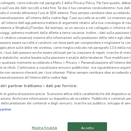
collegate, come indicato nel paragrafo 2 della Privacy Policy. Per fare questo, abbi
 sull'uso dei dati raccolti a tale fine. Se dai il tuo consenso condivideremo i tuoi dati
tutto il mondo attraverso l’uso di SDK esterne. Puoi sempre cambiare idea accedend
rsonalizzazione, all’interno della nostra App. Cosa succede se accetti: Le inserzioni pu
i all'interno dell’app potranno trattare di argomenti relativi alla tua cronologia di na
esterne a Shopfully/Tiendeo. Ad esempio, se un servizio a noi collegato ci informa ch
i viaggi, potremo mostrarti delle offerte a tema vacanze. Inoltre, i dati sulla posizione 
o il relativo consenso) insieme alle informazioni sulle prestazioni della rete e agli ident
 possono essere raccolte e condivisi con terze parti per comprendere e migliorare la conn
pplicative sulle delle reti wireless, come meglio indicato nel paragrafo 13.b della no
re, i tuoi dati possono anche essere utilizzati per la creazione di report, ricerche di mer
 e statistiche, analisi basate sulla posizione e analisi delle tendenze. Puoi modificare l
in qualsiasi momento accedendo a Menu > Privacy > Personalizzazione all'interno del
 se rifiuti: Continuerai a visualizzare annunci pubblicitari, ma riguarderanno argome
te non saranno rilevanti per i tuoi interessi. Potrai sempre cambiare idea accedendo
12.6 km
rsonalizzazione all'interno della nostra App.
stri partner trattiamo i dati per fornire:
ti di geolocalizzazione precisi. Scansione attiva delle caratteristiche del dispositivo ai 
cinanze
Sco
icazione. Archiviare informazioni su dispositivo e/o accedervi. Pubblicità e contenuti per
delle prestazioni dei contenuti e degli annunci, ricerche sul pubblico, sviluppo di servi
partner
ARD
CALTAGIRONE
BIANCAVILLA
Sici
su tu
Mostra finalità
BELPASSO
MISTERBIANCO
Accetto