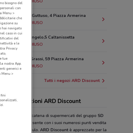
20.3 km
CHIUSO
amo bisogno del
 personali con
o a Menu >
Via Renato Guttuso, 4 Piazza Armerina
bblicitarie che
20.6 km
CHIUSO
vigazione su
e hai navigato
(nel caso in cui
Via Michelangelo,5 Caltanissetta
ificativi del
ettività e le
22.3 km
CHIUSO
stra Privacy
cato,
e tue
Via Libero Grassi, 59 Piazza Armerina
la nostra App.
22.3 km
CHIUSO
nti generici e
 a Menu >
Tutti i negozi ARD Discount
fini
nti e promozioni ARD Discount
sonalizzati,
zi.
 Discount
è una catena di supermercati del gruppo
SD
lia Discount
e presente con i suoi numerosi punti vendita
tto il territorio siculo.
ARD Discount
è apprezzato per la