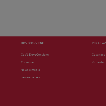
DOVECONVIENE
PER LE A
Cos'è DoveConviene
Cosa facc
Chi siamo
Richieste 
News e media
Lavora con noi