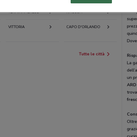
sua c
tranq
TERMINI IMERESE
RAGUSA
super
prezz
VITTORIA
CAPO D'ORLANDO
quind
Dove
Tutte le città
Risp
La ga
dell’
un pr
ARD 
trova
fres
Consi
Oltre
grazi
cucin