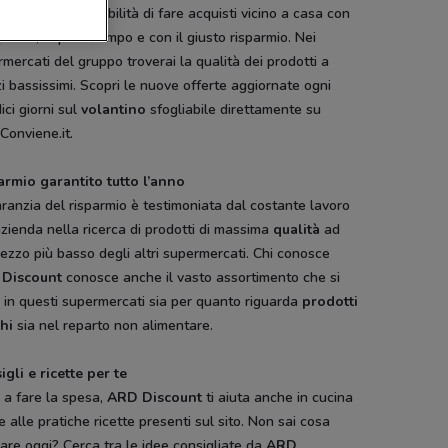
omodità, la possibilità di fare acquisti vicino a casa con
uillità, in poco tempo e con il giusto risparmio. Nei
mercati del gruppo troverai la qualità dei prodotti a
i bassissimi. Scopri le nuove offerte aggiornate ogni
ici giorni sul
volantino
sfogliabile direttamente su
Conviene.it.
armio garantito tutto l’anno
ranzia del risparmio è testimoniata dal costante lavoro
azienda nella ricerca di prodotti di massima
qualità
ad
ezzo più basso degli altri supermercati. Chi conosce
Discount
conosce anche il vasto assortimento che si
 in questi supermercati sia per quanto riguarda
prodotti
chi
sia nel reparto non alimentare.
gli e ricette per te
 a fare la spesa,
ARD Discount
ti aiuta anche in cucina
e alle pratiche ricette presenti sul sito. Non sai cosa
are oggi? Cerca tra le idee consigliate da
ARD