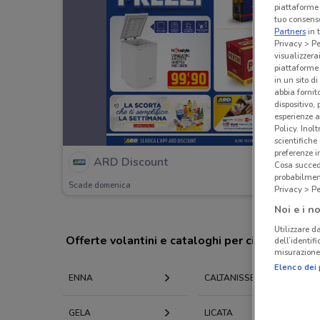
piattaforme 
tuo consenso
Partners
in 
Privacy > Pe
visualizzera
piattaforme 
in un sito d
abbia fornit
dispositivo,
esperienze a
Policy. Inolt
scientifiche
preferenze 
ARD Discount
Cosa succede
probabilmen
Scade domenica
Privacy > Pe
Noi e i no
Utilizzare da
Offerte volantini e cataloghi per città nelle vi
dell’identif
misurazione 
Elenco dei 
ENNA
CALTANISSETTA
GELA
LICATA