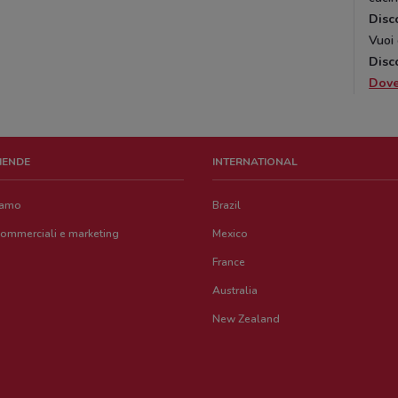
Disc
Vuoi 
Disc
Dov
ZIENDE
INTERNATIONAL
iamo
Brazil
commerciali e marketing
Mexico
France
Australia
New Zealand