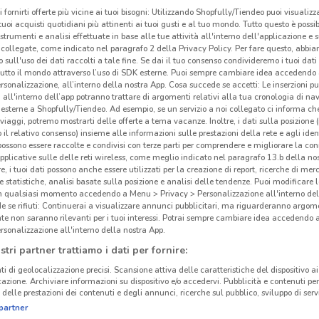
i fornirti offerte più vicine ai tuoi bisogni: Utilizzando Shopfully/Tiendeo puoi visualizz
i tuoi acquisti quotidiani più attinenti ai tuoi gusti e al tuo mondo. Tutto questo è possi
 strumenti e analisi effettuate in base alle tue attività all'interno dell'applicazione e 
collegate, come indicato nel paragrafo 2 della Privacy Policy. Per fare questo, abbi
 sull'uso dei dati raccolti a tale fine. Se dai il tuo consenso condivideremo i tuoi dati
tutto il mondo attraverso l’uso di SDK esterne. Puoi sempre cambiare idea accedend
rsonalizzazione, all’interno della nostra App. Cosa succede se accetti: Le inserzioni pu
i all'interno dell’app potranno trattare di argomenti relativi alla tua cronologia di na
esterne a Shopfully/Tiendeo. Ad esempio, se un servizio a noi collegato ci informa ch
i viaggi, potremo mostrarti delle offerte a tema vacanze. Inoltre, i dati sulla posizione 
o il relativo consenso) insieme alle informazioni sulle prestazioni della rete e agli ident
 possono essere raccolte e condivisi con terze parti per comprendere e migliorare la conn
pplicative sulle delle reti wireless, come meglio indicato nel paragrafo 13.b della no
re, i tuoi dati possono anche essere utilizzati per la creazione di report, ricerche di mer
 e statistiche, analisi basate sulla posizione e analisi delle tendenze. Puoi modificare l
cinanze
in qualsiasi momento accedendo a Menu > Privacy > Personalizzazione all'interno del
 se rifiuti: Continuerai a visualizzare annunci pubblicitari, ma riguarderanno argome
te non saranno rilevanti per i tuoi interessi. Potrai sempre cambiare idea accedendo
UNIEURO
UNIEURO CIAMPINO
rsonalizzazione all'interno della nostra App.
MONTEROTONDO
Gli
stri partner trattiamo i dati per fornire:
ti di geolocalizzazione precisi. Scansione attiva delle caratteristiche del dispositivo ai 
UNIEURO TIVOLI
UNIEURO OSTIA
Unie
icazione. Archiviare informazioni su dispositivo e/o accedervi. Pubblicità e contenuti per
delle prestazioni dei contenuti e degli annunci, ricerche sul pubblico, sviluppo di servi
consu
partner
punti