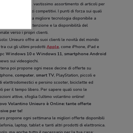
ispositivi mobili al vastissimo assortimento di articoli per
sa, il tutto a prezzi competitivi. I punti di forza sui quali
egna punta sono la migliore tecnologia disponibile a
i accessibili e l’attenzione e la disponibilità del
nale verso i propri clienti.
olo: Unieuro offre ai suoi clienti le novità del mondo
 tra cui gli ultimi prodotti
Apple
, come iPhone, iPad e
 pc
Windows 10
e
Windows 11
,
smartphone
Android
news sui videogiochi.
tena poi propone ogni mese decine di offerte su
tphone,
computer
,
smart TV
, PlayStation, piccoli e
i elettrodomestici e persino scooter, biciclette ed
oli per il tempo libero. Per sapere quali sono le
zioni attive, sfoglia l’ultimo volantino online!
uovo Volantino Unieuro è Online: tante offerte
sive per te!
ro propone ogni settimana le migliori offerte disponibili
lefonia, laptop, tablet e tanti altri prodotti di elettronica.
olo, ma anche tutto il necessario per la tua casa: