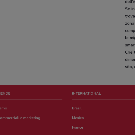
dell’
Se in
trova
zona 
compe
le mi
smar
Che t
dimen
sito,
ZIENDE
INTERNATIONAL
iamo
Brazil
commerciali e marketing
Mexico
France