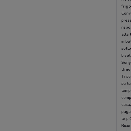
frigo
Conv
prese
rispo
alta 
imbat
sotto
biset
Sony,
Unie
Ti se
su tu
temp
comp
casa,
pagar
te pi
Ricor