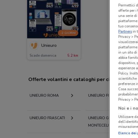
Permettici d
offerte per 
una serie di
piattaforme 
tuo consenso
Partners
in 
-2 GIORNI
Privacy > Pe
visualizzera
Unieuro
piattaforme 
in un sito d
Scade domenica
5.2 km
abbia fornit
dispositivo,
esperienze a
Policy. Inolt
scientifiche
Offerte volantini e cataloghi per città nelle vi
preferenze 
Cosa succede
probabilmen
UNIEURO ROMA
UNIEURO FIUMICINO
Privacy > Pe
Noi e i no
Utilizzare da
UNIEURO FRASCATI
UNIEURO GUIDONIA
dell’identif
MONTECELIO
misurazione 
Elenco dei 