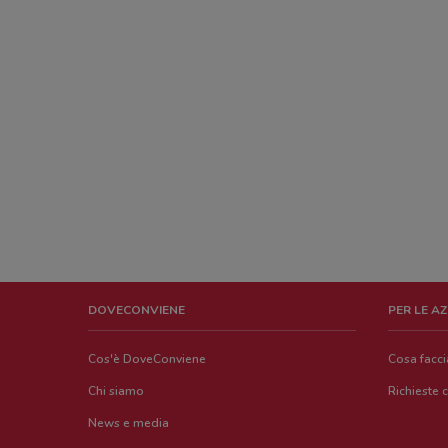
DOVECONVIENE
PER LE A
Cos'è DoveConviene
Cosa facc
Chi siamo
Richieste 
News e media