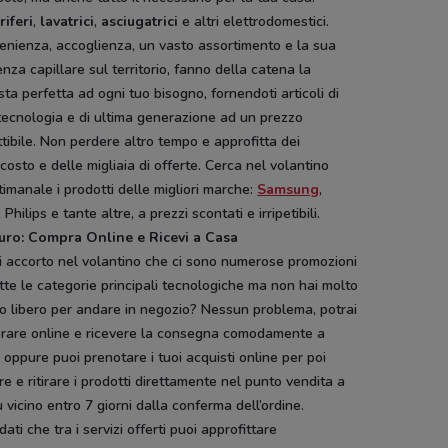
riferi
,
lavatrici
,
asciugatrici
e altri elettrodomestici.
enienza, accoglienza, un vasto assortimento e la sua
nza capillare sul territorio, fanno della catena la
sta perfetta ad ogni tuo bisogno, fornendoti articoli di
tecnologia e di ultima generazione ad un prezzo
tibile. Non perdere altro tempo e approfitta dei
costo e delle migliaia di offerte. Cerca nel volantino
timanale i prodotti delle migliori marche:
Samsung
,
 Philips e tante altre, a prezzi scontati e irripetibili.
uro: Compra Online e Ricevi a Casa
i accorto nel volantino che ci sono numerose promozioni
tte le categorie principali tecnologiche ma non hai molto
o libero per andare in negozio? Nessun problema, potrai
rare online e ricevere la consegna comodamente a
 oppure puoi prenotare i tuoi acquisti online per poi
e e ritirare i prodotti direttamente nel punto vendita a
ù vicino entro 7 giorni dalla conferma dell’ordine.
dati che tra i servizi offerti puoi approfittare