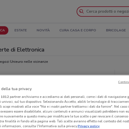
ICA
ESTATE
NOVITÀ
CURA CASA E CORPO
BRICOLAGE
rte di Elettronica
egozi Unieuro nelle vicinanze
Ora
Contin
 della tua privacy
i
1012
partner archiviamo e accediamo ai dati personali, come i dati di navigazione g
ri univoci, sul tuo dispositivo. Selezionando Accetto, abiliti le tecnologie di tracciame
li scopi mostrati alla voce "Noi e i nostri partner trattiamo i dati da fornire". Nel caso 
ovessero essere disabilitate, alcuni contenuti e annunci visualizzati potrebbero non ess
re nuovamente a questo menu per modificare le tue scelte o per revocare il consenso
tra finalità in fondo alla pagina web. Tali scelte avranno effetto nel contesto del nost
 informazioni, consulta l'Informativa sulla privacy.
Privacy policy