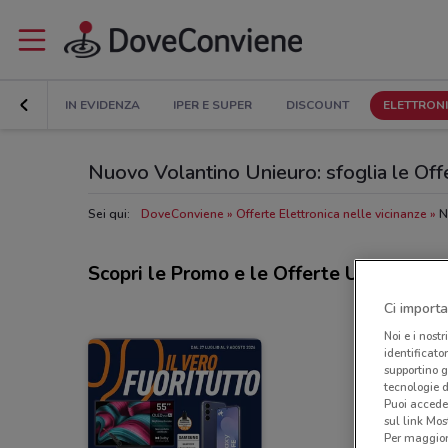
IN EVIDENZA
IPER E SUPER
DISCOUNT
ELETTRON
Nuovo Volantino Unieuro: sfoglia le Offe
Sei qui:
DoveConviene
Offerte Elettronica nelle vicinanze
N
Scopri le Promo e le Offerte Unieuro
Ci importa
Noi e i nostr
identificato
supportino g
tecnologie d
Puoi accede
sul link Mos
Per maggiori