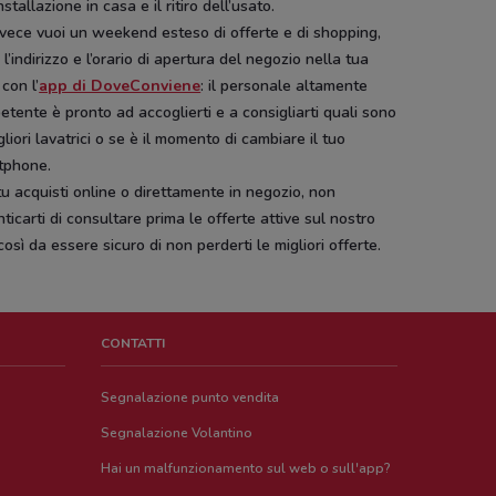
installazione in casa e il ritiro dell’usato.
vece vuoi un weekend esteso di offerte e di shopping,
 l’indirizzo e l’orario di apertura del negozio nella tua
con l’
app di DoveConviene
: il personale altamente
tente è pronto ad accoglierti e a consigliarti quali sono
gliori lavatrici o se è il momento di cambiare il tuo
tphone.
u acquisti online o direttamente in negozio, non
ticarti di consultare prima le offerte attive sul nostro
 così da essere sicuro di non perderti le migliori offerte.
CONTATTI
Segnalazione punto vendita
Segnalazione Volantino
Hai un malfunzionamento sul web o sull'app?