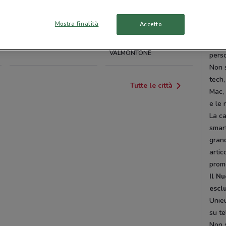
UNIEURO ARICCIA
UNIEURO
dai d
BRACCIANO
la ca
Mostra finalità
Accetto
l’ins
UNIEURO APRILIA
UNIEURO
prezz
VALMONTONE
perso
Non s
tech,
Tutte le città
Mac,
e le 
La ca
smar
grand
artic
promo
Il N
esclu
Unieu
su te
Non s