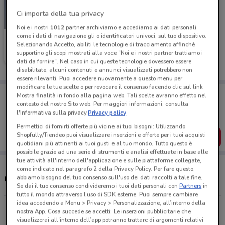
Ci importa della tua privacy
-3 GIORNI
Noi e i nostri
1012
partner archiviamo e accediamo ai dati personali,
come i dati di navigazione gli o identificatori univoci, sul tuo dispositivo.
Unieuro
Selezionando Accetto, abiliti le tecnologie di tracciamento affinché
supportino gli scopi mostrati alla voce "Noi e i nostri partner trattiamo i
Scade domenica
5.2 km
dati da fornire". Nel caso in cui queste tecnologie dovessero essere
disabilitate, alcuni contenuti e annunci visualizzati potrebbero non
essere rilevanti. Puoi accedere nuovamente a questo menu per
modificare le tue scelte o per revocare il consenso facendo clic sul link
Porta DoveConviene sempre con te!
Mostra finalità in fondo alla pagina web. Tali scelte avranno effetto nel
Puoi trovare le migliori offerte dei negozi vicino a te,
contesto del nostro Sito web. Per maggiori informazioni, consulta
salvarle e creare la tua lista del risparmio, comodamente
l'Informativa sulla privacy.
Privacy policy
dal tuo cellulare.
Permettici di fornirti offerte più vicine ai tuoi bisogni: Utilizzando
Shopfully/Tiendeo puoi visualizzare inserzioni e offerte per i tuoi acquisti
SCARICA L’APP
quotidiani più attinenti ai tuoi gusti e al tuo mondo. Tutto questo è
possibile grazie ad una serie di strumenti e analisi effettuate in base alle
tue attività all'interno dell'applicazione e sulle piattaforme collegate,
come indicato nel paragrafo 2 della Privacy Policy. Per fare questo,
Orari e Negozi Unieuro
abbiamo bisogno del tuo consenso sull'uso dei dati raccolti a tale fine.
Se dai il tuo consenso condivideremo i tuoi dati personali con
Partners
in
tutto il mondo attraverso l’uso di SDK esterne. Puoi sempre cambiare
idea accedendo a Menu > Privacy > Personalizzazione, all’interno della
Via Beverino - (Uscita 2 Gra), 6 (Via Boccea Angolo
nostra App. Cosa succede se accetti: Le inserzioni pubblicitarie che
Torrevecchia) Roma
visualizzerai all'interno dell’app potranno trattare di argomenti relativi