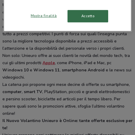
Unieuro
è una tra le prime catene di vendita di elettronica di
consumo e di elettrodomestici in tutta Italia. Con oltre 500 punti
Mostra finalità
Accetto
vendita offre ai suoi clienti tutte le novità tecnologiche, dai
dispositivi mobili al vastissimo assortimento di articoli per la casa, il
tutto a prezzi competitivi. I punti di forza sui quali l’insegna punta
sono la migliore tecnologia disponibile a prezzi accessibili e
l’attenzione e la disponibilità del personale verso i propri clienti.
Non solo: Unieuro offre ai suoi clienti le novità del mondo tech, tra
cui gli ultimi prodotti
Apple
, come iPhone, iPad e Mac, pc
Windows 10
e
Windows 11
,
smartphone
Android
e le news sui
videogiochi.
La catena poi propone ogni mese decine di offerte su smartphone,
computer
,
smart TV
, PlayStation, piccoli e grandi elettrodomestici
e persino scooter, biciclette ed articoli per il tempo libero. Per
sapere quali sono le promozioni attive, sfoglia l’ultimo volantino
online!
Il Nuovo Volantino Unieuro è Online: tante offerte esclusive per
te!