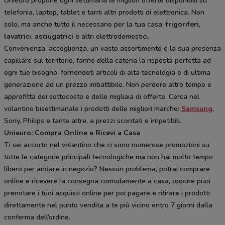
Unieuro propone ogni settimana le migliori offerte disponibili su
telefonia, laptop, tablet e tanti altri prodotti di elettronica. Non
solo, ma anche tutto il necessario per la tua casa:
frigoriferi
,
lavatrici
,
asciugatrici
e altri elettrodomestici.
Convenienza, accoglienza, un vasto assortimento e la sua presenza
capillare sul territorio, fanno della catena la risposta perfetta ad
ogni tuo bisogno, fornendoti articoli di alta tecnologia e di ultima
generazione ad un prezzo imbattibile. Non perdere altro tempo e
approfitta dei sottocosto e delle migliaia di offerte. Cerca nel
volantino bisettimanale i prodotti delle migliori marche:
Samsung
,
Sony, Philips e tante altre, a prezzi scontati e irripetibili.
Unieuro: Compra Online e Ricevi a Casa
Ti sei accorto nel volantino che ci sono numerose promozioni su
tutte le categorie principali tecnologiche ma non hai molto tempo
libero per andare in negozio? Nessun problema, potrai comprare
online e ricevere la consegna comodamente a casa, oppure puoi
prenotare i tuoi acquisti online per poi pagare e ritirare i prodotti
direttamente nel punto vendita a te più vicino entro 7 giorni dalla
conferma dell’ordine.