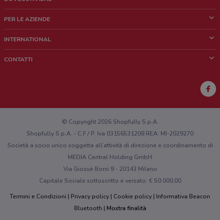
Cos'è DoveConviene
PER LE AZIENDE
Chi siamo
Cosa facciamo
INTERNATIONAL
News e media
Richieste commerciali e marketing
Brazil
CONTATTI
Lavora con noi
Mexico
Segnalazione punto vendita
France
Segnalazione Volantino
Australia
Hai un malfunzionamento sul web o sull'app?
New Zealand
© Copyright 2026 Shopfully S.p.A.
Shopfully S.p.A. - C.F / P. Iva 03156531208 REA: MI-2029270
Società a socio unico soggetta all’attività di direzione e coordinamento di
MEDIA Central Holding GmbH
Via Giosuè Borsi 9 - 20143 Milano
Capitale Sociale sottoscritto e versato: € 50.000,00
Termini e Condizioni
Privacy policy
Cookie policy
Informativa Beacon
Bluetooth
Mostra finalità