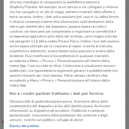
alla tua cronologia di navigazione su piattaforme esterne a
5.2 km
CHIUSO
Shopfully/Tiendeo. Ad esempio, se un servizio a noi collegato ci informa
che hai navigato in un sito di viaggi, potremo mostrarti delle offerte a
tema vacanze. Inoltre, i dati sulla posizione (nel caso in cui abbia fornito
Piazza dei Cinquecento Roma
il relativo consenso) insieme alle informazioni sulle prestazioni della
5.2 km
rete e agli identificativi del dispositivo, possono essere raccolte e
condivisi con terze parti per comprendere e migliorare la connettività e
le esperienze applicative sulle delle reti wireless, come meglio indicato
Via Tigrè, 108/110 Roma
nel paragrafo 13.b della nostra Privacy Policy. Inoltre, i tuoi dati possono
5.4 km
CHIUSO
anche essere utilizzati per la creazione di report, ricerche di mercato,
scientifiche e statistiche, analisi basate sulla posizione e analisi delle
tendenze. Puoi modificare le tue preferenze in qualsiasi momento
Viale Trastevere, 215-227 Roma
accedendo a Menu > Privacy > Personalizzazione all'interno della
nostra App. Cosa succede se rifiuti: Continuerai a visualizzare annunci
6.2 km
CHIUSO
pubblicitari, ma riguarderanno argomenti generici e probabilmente non
saranno rilevanti per i tuoi interessi. Potrai sempre cambiare idea
accedendo a Menu > Privacy > Personalizzazione all'interno della
Viale Guglielmo Marconi, 133-133/A Roma
nostra App.
7.4 km
CHIUSO
Noi e i nostri partner trattiamo i dati per fornire:
Utilizzare dati di geolocalizzazione precisi. Scansione attiva delle
Tutti i negozi Unieuro
caratteristiche del dispositivo ai fini dell’identificazione. Archiviare
informazioni su dispositivo e/o accedervi. Pubblicità e contenuti
personalizzati, misurazione delle prestazioni dei contenuti e degli
annunci, ricerche sul pubblico, sviluppo di servizi.
Gli sconti del nuovo volantino Unieuro
Elenco dei partner