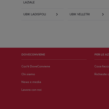
LAZIALE
UBIK LADISPOLI
UBIK VELLETRI
DOVECONVIENE
PER LE A
Cos'è DoveConviene
Cosa facc
Chi siamo
Richieste 
News e media
Lavora con noi