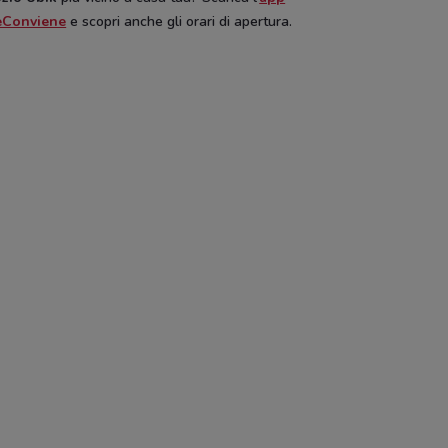
eConviene
e scopri anche gli orari di apertura.
b
Foto Digital Discount
Gamelife
NUOVO
Pali
Disney
Hype