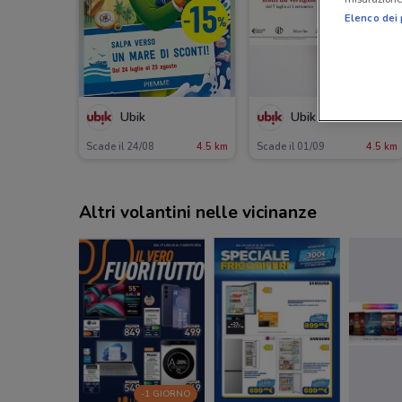
Elenco dei 
Ubik
Ubik
Scade il 24/08
4.5 km
Scade il 01/09
4.5 km
Altri volantini nelle vicinanze
-1 GIORNO