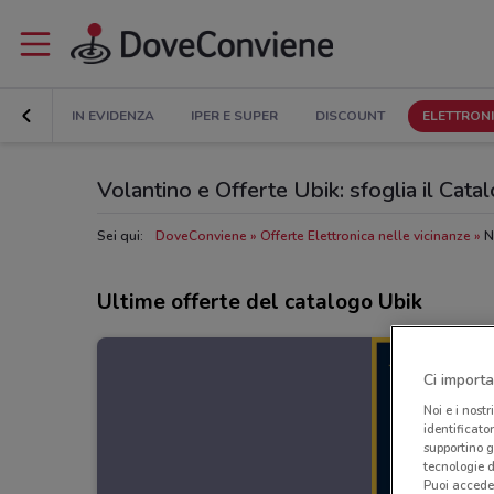
IN EVIDENZA
IPER E SUPER
DISCOUNT
ELETTRON
Volantino e Offerte Ubik: sfoglia il Cata
Sei qui:
DoveConviene
Offerte Elettronica nelle vicinanze
N
Ultime offerte del catalogo Ubik
Ci importa
Noi e i nostr
identificato
supportino g
tecnologie d
Puoi accede