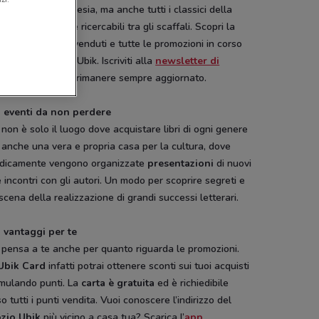
tiva, attualità, poesia, ma anche tutti i classici della
ratura, facilmente ricercabili tra gli scaffali. Scopri la
ifica dei libri più venduti e tutte le promozioni in corso
o i punti vendita Ubik. Iscriviti alla
newsletter di
Conviene.it
per rimanere sempre aggiornato.
i eventi da non perdere
non è solo il luogo dove acquistare libri di ogni genere
anche una vera e propria casa per la cultura, dove
odicamente vengono organizzate
presentazioni
di nuovi
 e incontri con gli autori. Un modo per scoprire segreti e
scena della realizzazione di grandi successi letterari.
i vantaggi per te
pensa a te anche per quanto riguarda le promozioni.
Ubik Card
infatti potrai ottenere sconti sui tuoi acquisti
mulando punti. La
carta è gratuita
ed è richiedibile
o tutti i punti vendita. Vuoi conoscere l’indirizzo del
NUOVO
zio Ubik
più vicino a casa tua? Scarica l’
app