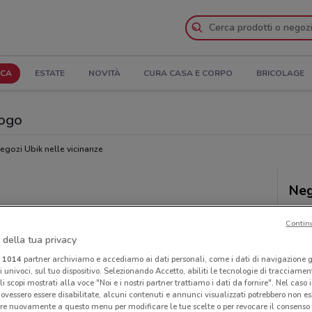
ICA
ESTATE
NOVITÀ
CURA CASA E CORPO
BRICOLAGE
logo
egozi Ubik nelle vicinanze
Neg
Contin
 della tua privacy
i
1014
partner archiviamo e accediamo ai dati personali, come i dati di navigazione g
ri univoci, sul tuo dispositivo. Selezionando Accetto, abiliti le tecnologie di tracciame
li scopi mostrati alla voce "Noi e i nostri partner trattiamo i dati da fornire". Nel caso 
ovessero essere disabilitate, alcuni contenuti e annunci visualizzati potrebbero non ess
re nuovamente a questo menu per modificare le tue scelte o per revocare il consenso