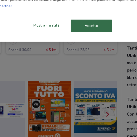
narra
partner
lette
class
Mostra finalità
press
Accetto
Dove
Ubik
Ubik
Tant
Scade il 30/09
4.5 km
Scade il 23/08
4.5 km
Ubik
ma è 
peri
libri
retro
Tant
Ubik
Con
accu
press
nego