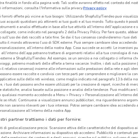
tra finalità in fondo alla pagina web. Tali scelte avranno effetto nel contesto del nost
 informazioni, consulta l'Informativa sulla privacy.
Privacy policy
i fornirti offerte più vicine ai tuoi bisogni: Utilizzando Shopfully/Tiendeo puoi visualizz
i tuoi acquisti quotidiani più attinenti ai tuoi gusti e al tuo mondo. Tutto questo è possi
 strumenti e analisi effettuate in base alle tue attività all'interno dell'applicazione e 
collegate, come indicato nel paragrafo 2 della Privacy Policy. Per fare questo, abbi
 sull'uso dei dati raccolti a tale fine. Se dai il tuo consenso condivideremo i tuoi dati
tutto il mondo attraverso l’uso di SDK esterne. Puoi sempre cambiare idea accedend
rsonalizzazione, all’interno della nostra App. Cosa succede se accetti: Le inserzioni pu
i all'interno dell’app potranno trattare di argomenti relativi alla tua cronologia di na
esterne a Shopfully/Tiendeo. Ad esempio, se un servizio a noi collegato ci informa ch
i viaggi, potremo mostrarti delle offerte a tema vacanze. Inoltre, i dati sulla posizione 
o il relativo consenso) insieme alle informazioni sulle prestazioni della rete e agli ident
 possono essere raccolte e condivisi con terze parti per comprendere e migliorare la conn
pplicative sulle delle reti wireless, come meglio indicato nel paragrafo 13.b della no
4.5 km
re, i tuoi dati possono anche essere utilizzati per la creazione di report, ricerche di mer
 e statistiche, analisi basate sulla posizione e analisi delle tendenze. Puoi modificare l
in qualsiasi momento accedendo a Menu > Privacy > Personalizzazione all'interno del
Ubi
 se rifiuti: Continuerai a visualizzare annunci pubblicitari, ma riguarderanno argome
te non saranno rilevanti per i tuoi interessi. Potrai sempre cambiare idea accedendo
rsonalizzazione all'interno della nostra App.
Ubi
stri partner trattiamo i dati per fornire:
Emme
terri
ti di geolocalizzazione precisi. Scansione attiva delle caratteristiche del dispositivo ai 
icazione. Archiviare informazioni su dispositivo e/o accedervi. Pubblicità e contenuti per
trove
delle prestazioni dei contenuti e degli annunci, ricerche sul pubblico, sviluppo di servi