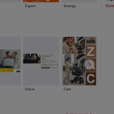
Dov
Expert
Sinergy
Fastwe
Dacia
Cam
Cam