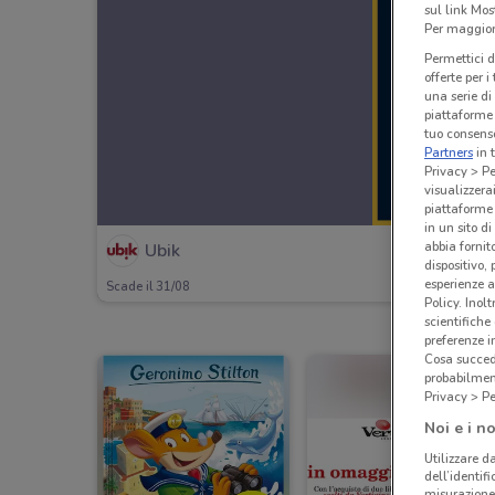
sul link Mos
Per maggiori
Permettici d
offerte per 
una serie di
piattaforme 
tuo consenso
Partners
in 
Privacy > Pe
visualizzera
piattaforme 
in un sito d
abbia fornit
Ubik
dispositivo,
esperienze a
Scade il 31/08
Policy. Inolt
scientifiche
preferenze 
Cosa succede
probabilmen
Privacy > Pe
Noi e i no
Utilizzare da
dell’identif
misurazione 