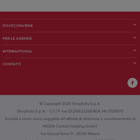
DOVECONVIENE
Cos'è DoveConviene
PER LE AZIENDE
Chi siamo
Cosa facciamo
INTERNATIONAL
News e media
Richieste commerciali e marketing
Brazil
CONTATTI
Lavora con noi
Mexico
Segnalazione punto vendita
France
Segnalazione Volantino
Australia
Hai un malfunzionamento sul web o sull'app?
New Zealand
© Copyright 2026 Shopfully S.p.A.
Shopfully S.p.A. - C.F / P. Iva 03156531208 REA: MI-2029270
Società a socio unico soggetta all’attività di direzione e coordinamento di
MEDIA Central Holding GmbH
Via Giosuè Borsi 9 - 20143 Milano