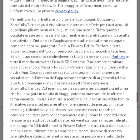
Mostra finalità in fondo alla pagina web. Tali scelte avranno effetto nel
contesto del nostro Sito web. Per maggiori informazioni, consulta
l'Informativa sulla privacy.
Privacy policy
Permettici di fornirti offerte più vicine ai tuoi bisogni: Utilizzando
Ci dispiace, al momento non abbiamo pubblicato
Shopfully/Tiendeo puoi visualizzare inserzioni e offerte per i tuoi acquisti
quotidiani più attinenti ai tuoi gusti e al tuo mondo. Tutto questo è
volantini nella tua zona. Riprova più tardi.
possibile grazie ad una serie di strumenti e analisi effettuate in base alle
tue attività all'interno dell'applicazione e sulle piattaforme collegate,
come indicato nel paragrafo 2 della Privacy Policy. Per fare questo,
abbiamo bisogno del tuo consenso sull'uso dei dati raccolti a tale fine.
Se dai il tuo consenso condivideremo i tuoi dati personali con
Partners
in
tutto il mondo attraverso l’uso di SDK esterne. Puoi sempre cambiare
idea accedendo a Menu > Privacy > Personalizzazione, all’interno della
Porta DoveConviene sempre con te!
nostra App. Cosa succede se accetti: Le inserzioni pubblicitarie che
Puoi trovare le migliori offerte dei negozi vicino a te,
visualizzerai all'interno dell’app potranno trattare di argomenti relativi
salvarle e creare la tua lista del risparmio, comodamente
alla tua cronologia di navigazione su piattaforme esterne a
dal tuo cellulare.
Shopfully/Tiendeo. Ad esempio, se un servizio a noi collegato ci informa
che hai navigato in un sito di viaggi, potremo mostrarti delle offerte a
SCARICA L’APP
tema vacanze. Inoltre, i dati sulla posizione (nel caso in cui abbia fornito
il relativo consenso) insieme alle informazioni sulle prestazioni della
rete e agli identificativi del dispositivo, possono essere raccolte e
condivisi con terze parti per comprendere e migliorare la connettività e
le esperienze applicative sulle delle reti wireless, come meglio indicato
Negozi Necchi nelle vicinanze
nel paragrafo 13.b della nostra Privacy Policy. Inoltre, i tuoi dati possono
anche essere utilizzati per la creazione di report, ricerche di mercato,
scientifiche e statistiche, analisi basate sulla posizione e analisi delle