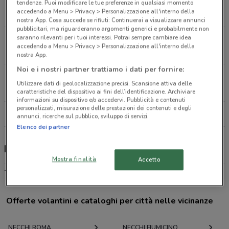
Largo Boccea, 18 Roma
tendenze. Puoi modificare le tue preferenze in qualsiasi momento
accedendo a Menu > Privacy > Personalizzazione all'interno della
4.2 km
nostra App. Cosa succede se rifiuti: Continuerai a visualizzare annunci
pubblicitari, ma riguarderanno argomenti generici e probabilmente non
saranno rilevanti per i tuoi interessi. Potrai sempre cambiare idea
Piazza Jonio, 15 Roma
accedendo a Menu > Privacy > Personalizzazione all'interno della
6 km
nostra App.
Noi e i nostri partner trattiamo i dati per fornire:
Via Del Mare, 84 Albano Laziale
Utilizzare dati di geolocalizzazione precisi. Scansione attiva delle
26.6 km
caratteristiche del dispositivo ai fini dell’identificazione. Archiviare
informazioni su dispositivo e/o accedervi. Pubblicità e contenuti
personalizzati, misurazione delle prestazioni dei contenuti e degli
Tutti i negozi Necchi
annunci, ricerche sul pubblico, sviluppo di servizi.
Elenco dei partner
Necchi, offerte e negozi
Mostra finalità
Accetto
-
Offerte volantini e cataloghi per città nelle vicinanze
NECCHI ROMA
NECCHI FIUMICINO