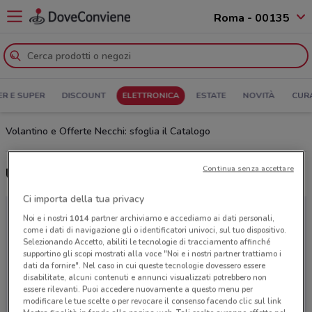
Roma - 00135
ER E SUPER
DISCOUNT
ELETTRONICA
ESTATE
NOVITÀ
CUR
Volantino e Offerte Necchi: sfoglia il Catalogo
Continua senza accettare
Ultime offerte del volantino Necchi
Ci importa della tua privacy
Noi e i nostri
1014
partner archiviamo e accediamo ai dati personali,
come i dati di navigazione gli o identificatori univoci, sul tuo dispositivo.
Selezionando Accetto, abiliti le tecnologie di tracciamento affinché
supportino gli scopi mostrati alla voce "Noi e i nostri partner trattiamo i
dati da fornire". Nel caso in cui queste tecnologie dovessero essere
disabilitate, alcuni contenuti e annunci visualizzati potrebbero non
essere rilevanti. Puoi accedere nuovamente a questo menu per
modificare le tue scelte o per revocare il consenso facendo clic sul link