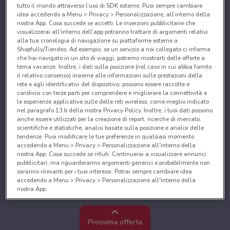
tutto il mondo attraverso l’uso di SDK esterne. Puoi sempre cambiare
idea accedendo a Menu > Privacy > Personalizzazione, all’interno della
nostra App. Cosa succede se accetti: Le inserzioni pubblicitarie che
visualizzerai all'interno dell’app potranno trattare di argomenti relativi
alla tua cronologia di navigazione su piattaforme esterne a
Shopfully/Tiendeo. Ad esempio, se un servizio a noi collegato ci informa
che hai navigato in un sito di viaggi, potremo mostrarti delle offerte a
tema vacanze. Inoltre, i dati sulla posizione (nel caso in cui abbia fornito
il relativo consenso) insieme alle informazioni sulle prestazioni della
rete e agli identificativi del dispositivo, possono essere raccolte e
condivisi con terze parti per comprendere e migliorare la connettività e
le esperienze applicative sulle delle reti wireless, come meglio indicato
nel paragrafo 13.b della nostra Privacy Policy. Inoltre, i tuoi dati possono
anche essere utilizzati per la creazione di report, ricerche di mercato,
scientifiche e statistiche, analisi basate sulla posizione e analisi delle
tendenze. Puoi modificare le tue preferenze in qualsiasi momento
accedendo a Menu > Privacy > Personalizzazione all'interno della
nostra App. Cosa succede se rifiuti: Continuerai a visualizzare annunci
pubblicitari, ma riguarderanno argomenti generici e probabilmente non
saranno rilevanti per i tuoi interessi. Potrai sempre cambiare idea
accedendo a Menu > Privacy > Personalizzazione all'interno della
nostra App.
Noi e i nostri partner trattiamo i dati per fornire:
Utilizzare dati di geolocalizzazione precisi. Scansione attiva delle
Prossima offerta
caratteristiche del dispositivo ai fini dell’identificazione. Archiviare