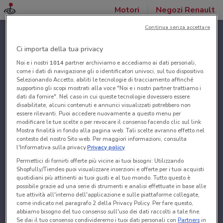
Motori
Negozi Renault
Continua senza accettare
Ci importa della tua privacy
Noi e i nostri
1014
partner archiviamo e accediamo ai dati personali,
come i dati di navigazione gli o identificatori univoci, sul tuo dispositivo.
Selezionando Accetto, abiliti le tecnologie di tracciamento affinché
supportino gli scopi mostrati alla voce "Noi e i nostri partner trattiamo i
dati da fornire". Nel caso in cui queste tecnologie dovessero essere
disabilitate, alcuni contenuti e annunci visualizzati potrebbero non
essere rilevanti. Puoi accedere nuovamente a questo menu per
modificare le tue scelte o per revocare il consenso facendo clic sul link
Mostra finalità in fondo alla pagina web. Tali scelte avranno effetto nel
contesto del nostro Sito web. Per maggiori informazioni, consulta
l'Informativa sulla privacy.
Privacy policy
Permettici di fornirti offerte più vicine ai tuoi bisogni: Utilizzando
Shopfully/Tiendeo puoi visualizzare inserzioni e offerte per i tuoi acquisti
quotidiani più attinenti ai tuoi gusti e al tuo mondo. Tutto questo è
possibile grazie ad una serie di strumenti e analisi effettuate in base alle
tue attività all'interno dell'applicazione e sulle piattaforme collegate,
come indicato nel paragrafo 2 della Privacy Policy. Per fare questo,
abbiamo bisogno del tuo consenso sull'uso dei dati raccolti a tale fine.
Se dai il tuo consenso condivideremo i tuoi dati personali con
Partners
in