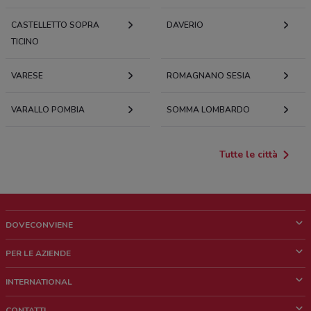
CASTELLETTO SOPRA
DAVERIO
TICINO
VARESE
ROMAGNANO SESIA
VARALLO POMBIA
SOMMA LOMBARDO
Tutte le città
DOVECONVIENE
Cos'è DoveConviene
PER LE AZIENDE
Chi siamo
Cosa facciamo
INTERNATIONAL
News e media
Richieste commerciali e marketing
Brazil
CONTATTI