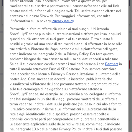
essere rilevanti. Puoi accedere nuovamente a questo menu per
modificare le tue scelte o per revocare il consenso facendo clic sul link
Mostra finalità in fondo alla pagina web. Tali scelte avranno effetto nel
Renault
contesto del nostro Sito web. Per maggiori informazioni, consulta
l'Informativa sulla privacy.
Privacy policy
761 m
Permettici di fornirti offerte più vicine ai tuoi bisogni: Utilizzando
Shopfully/Tiendeo puoi visualizzare inserzioni e offerte per i tuoi acquisti
Porta DoveConviene sempre con te!
quotidiani più attinenti ai tuoi gusti e al tuo mondo. Tutto questo è
Puoi trovare le migliori offerte dei negozi vicino a te,
possibile grazie ad una serie di strumenti e analisi effettuate in base alle
salvarle e creare la tua lista del risparmio, comodamente
tue attività all'interno dell'applicazione e sulle piattaforme collegate,
dal tuo cellulare.
come indicato nel paragrafo 2 della Privacy Policy. Per fare questo,
abbiamo bisogno del tuo consenso sull'uso dei dati raccolti a tale fine.
SCARICA L’APP
Se dai il tuo consenso condivideremo i tuoi dati personali con
Partners
in
tutto il mondo attraverso l’uso di SDK esterne. Puoi sempre cambiare
idea accedendo a Menu > Privacy > Personalizzazione, all’interno della
nostra App. Cosa succede se accetti: Le inserzioni pubblicitarie che
visualizzerai all'interno dell’app potranno trattare di argomenti relativi
Concessionari Renault nelle vicinanze
alla tua cronologia di navigazione su piattaforme esterne a
Shopfully/Tiendeo. Ad esempio, se un servizio a noi collegato ci informa
che hai navigato in un sito di viaggi, potremo mostrarti delle offerte a
tema vacanze. Inoltre, i dati sulla posizione (nel caso in cui abbia fornito
Via Sant'Antonio, 9 Domodossola
il relativo consenso) insieme alle informazioni sulle prestazioni della
760 m
rete e agli identificativi del dispositivo, possono essere raccolte e
condivisi con terze parti per comprendere e migliorare la connettività e
le esperienze applicative sulle delle reti wireless, come meglio indicato
Tutti i negozi Renault
nel paragrafo 13.b della nostra Privacy Policy. Inoltre, i tuoi dati possono