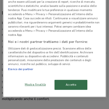
anche essere utilizzati per la creazione di report, ricerche di mercato,
scientifiche e statistiche, analisi basate sulla posizione e analisi delle
tendenze. Puoi modificare le tue preferenze in qualsiasi momento
Renault, offerte e concessionari
accedendo a Menu > Privacy > Personalizzazione all'interno della
nostra App. Cosa succede se rifiuti: Continuerai a visualizzare annunci
pubblicitari, ma riguarderanno argomenti generici e probabilmente non
Renault
produsse il suo primo modello di auto nel 1898. La casa
saranno rilevanti per i tuoi interessi. Potrai sempre cambiare idea
automobilistica francese è poi cresciuta fino a controllare oggi i
accedendo a Menu > Privacy > Personalizzazione all'interno della
marchi
Nissan, Infiniti, Dacia
e Lada-Vaz. La vasta gamma di
nostra App.
automobili
Renault
si affianca a quella di veicoli commerciali e
Noi e i nostri partner trattiamo i dati per fornire:
autocarri. L’infinità di modelli e combinazioni possibili saranno in
Utilizzare dati di geolocalizzazione precisi. Scansione attiva delle
grado di venire incontro ad ogni tua esigenza nell’ambito lavorativo.
caratteristiche del dispositivo ai fini dell’identificazione. Archiviare
informazioni su dispositivo e/o accedervi. Pubblicità e contenuti
personalizzati, misurazione delle prestazioni dei contenuti e degli
Auto affidabili sotto ogni punto di vista
annunci, ricerche sul pubblico, sviluppo di servizi.
Elenco dei partner
La ricerca ingegneristica di
Renault
ha permesso di raggiungere
livelli di tecnologia all’avanguardia. Anche l’auto più piccola della
gamma, ovvero
Twingo
, offre dispositivi elettronici di alto livello,
Mostra finalità
Accetto
mirati alla sicurezza. Salendo con la cilindrata e le dimensioni, con
Clio, Scenic, Megane
, la comodità e lo spazio aumentano,
moltiplicando anche il comfort.