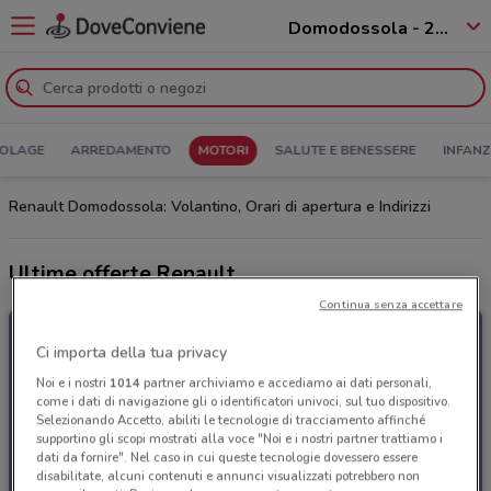
Domodossola - 28845
COLAGE
ARREDAMENTO
MOTORI
SALUTE E BENESSERE
INFANZ
Renault Domodossola: Volantino, Orari di apertura e Indirizzi
Ultime offerte Renault
Continua senza accettare
Ci importa della tua privacy
Noi e i nostri
1014
partner archiviamo e accediamo ai dati personali,
come i dati di navigazione gli o identificatori univoci, sul tuo dispositivo.
Selezionando Accetto, abiliti le tecnologie di tracciamento affinché
supportino gli scopi mostrati alla voce "Noi e i nostri partner trattiamo i
dati da fornire". Nel caso in cui queste tecnologie dovessero essere
disabilitate, alcuni contenuti e annunci visualizzati potrebbero non