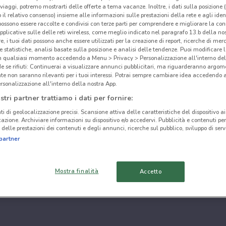
i viaggi, potremo mostrarti delle offerte a tema vacanze. Inoltre, i dati sulla posizione 
o il relativo consenso) insieme alle informazioni sulle prestazioni della rete e agli ident
 possono essere raccolte e condivisi con terze parti per comprendere e migliorare la conn
pplicative sulle delle reti wireless, come meglio indicato nel paragrafo 13.b della no
re, i tuoi dati possono anche essere utilizzati per la creazione di report, ricerche di mer
 e statistiche, analisi basate sulla posizione e analisi delle tendenze. Puoi modificare l
in qualsiasi momento accedendo a Menu > Privacy > Personalizzazione all'interno del
 se rifiuti: Continuerai a visualizzare annunci pubblicitari, ma riguarderanno argome
te non saranno rilevanti per i tuoi interessi. Potrai sempre cambiare idea accedendo
rsonalizzazione all'interno della nostra App.
stri partner trattiamo i dati per fornire:
ti di geolocalizzazione precisi. Scansione attiva delle caratteristiche del dispositivo ai 
icazione. Archiviare informazioni su dispositivo e/o accedervi. Pubblicità e contenuti per
delle prestazioni dei contenuti e degli annunci, ricerche sul pubblico, sviluppo di servi
partner
Mostra finalità
Accetto