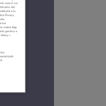
(nel caso in cui
ificativi del
ettività e le
stra Privacy
cato,
e tue
la nostra App.
nti generici e
 a Menu >
fini
sonalizzati,
zi.