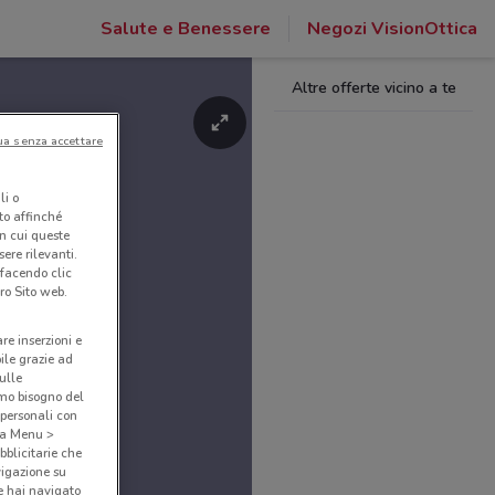
Salute e Benessere
Negozi VisionOttica
Altre offerte vicino a te
ua senza accettare
li o
nto affinché
in cui queste
ere rilevanti.
 facendo clic
ro Sito web.
are inserzioni e
bile grazie ad
sulle
amo bisogno del
 personali con
o a Menu >
bblicitarie che
vigazione su
e hai navigato