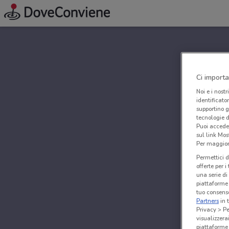
Ci importa
Noi e i nostr
identificato
supportino g
tecnologie d
Puoi accede
sul link Mos
Per maggiori
Permettici d
offerte per 
una serie di
piattaforme 
tuo consenso
Partners
in 
Privacy > Pe
visualizzera
piattaforme 