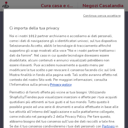
Cura casa e corpo
Negozi Casalandia
Continua senza accettare
Ci importa della tua privacy
Noi e i nostri
1012
partner archiviamo e accediamo ai dati personali,
come i dati di navigazione gli o identificatori univoci, sul tuo dispositivo.
Selezionando Accetto, abiliti le tecnologie di tracciamento affinché
supportino gli scopi mostrati alla voce "Noi e i nostri partner trattiamo i
dati da fornire". Nel caso in cui queste tecnologie dovessero essere
disabilitate, alcuni contenuti e annunci visualizzati potrebbero non
essere rilevanti. Puoi accedere nuovamente a questo menu per
modificare le tue scelte o per revocare il consenso facendo clic sul link
Mostra finalità in fondo alla pagina web. Tali scelte avranno effetto nel
contesto del nostro Sito web. Per maggiori informazioni, consulta
l'Informativa sulla privacy.
Privacy policy
Permettici di fornirti offerte più vicine ai tuoi bisogni: Utilizzando
Shopfully/Tiendeo puoi visualizzare inserzioni e offerte per i tuoi acquisti
quotidiani più attinenti ai tuoi gusti e al tuo mondo. Tutto questo è
possibile grazie ad una serie di strumenti e analisi effettuate in base alle
tue attività all'interno dell'applicazione e sulle piattaforme collegate,
come indicato nel paragrafo 2 della Privacy Policy. Per fare questo,
abbiamo bisogno del tuo consenso sull'uso dei dati raccolti a tale fine.
Se dai il tuo consenso condivideremo i tuoi dati personali con
Partners
in