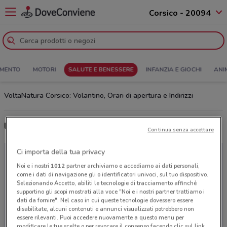
Corsico - 20094
MENTO
MOTORI
SALUTE E BENESSERE
INFANZIA E GIOCHI
ANI
VoltaNatura Corsico: Volantino, Orari di apertura e Indirizzi
Ultime offerte del volantino VoltaNatura
Continua senza accettare
Ci importa della tua privacy
Noi e i nostri
1012
partner archiviamo e accediamo ai dati personali,
come i dati di navigazione gli o identificatori univoci, sul tuo dispositivo.
Selezionando Accetto, abiliti le tecnologie di tracciamento affinché
supportino gli scopi mostrati alla voce "Noi e i nostri partner trattiamo i
dati da fornire". Nel caso in cui queste tecnologie dovessero essere
disabilitate, alcuni contenuti e annunci visualizzati potrebbero non
essere rilevanti. Puoi accedere nuovamente a questo menu per
modificare le tue scelte o per revocare il consenso facendo clic sul link