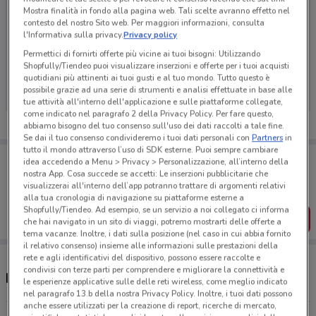
Mostra finalità in fondo alla pagina web. Tali scelte avranno effetto nel
contesto del nostro Sito web. Per maggiori informazioni, consulta
l'Informativa sulla privacy.
Privacy policy
Permettici di fornirti offerte più vicine ai tuoi bisogni: Utilizzando
Ci dispiace, al momento non abbiamo pubblicato
Shopfully/Tiendeo puoi visualizzare inserzioni e offerte per i tuoi acquisti
volantini nella tua zona. Riprova più tardi.
quotidiani più attinenti ai tuoi gusti e al tuo mondo. Tutto questo è
possibile grazie ad una serie di strumenti e analisi effettuate in base alle
tue attività all'interno dell'applicazione e sulle piattaforme collegate,
come indicato nel paragrafo 2 della Privacy Policy. Per fare questo,
abbiamo bisogno del tuo consenso sull'uso dei dati raccolti a tale fine.
Se dai il tuo consenso condivideremo i tuoi dati personali con
Partners
in
tutto il mondo attraverso l’uso di SDK esterne. Puoi sempre cambiare
Porta DoveConviene sempre con te!
idea accedendo a Menu > Privacy > Personalizzazione, all’interno della
Puoi trovare le migliori offerte dei negozi vicino a te,
nostra App. Cosa succede se accetti: Le inserzioni pubblicitarie che
salvarle e creare la tua lista del risparmio, comodamente
visualizzerai all'interno dell’app potranno trattare di argomenti relativi
dal tuo cellulare.
alla tua cronologia di navigazione su piattaforme esterne a
Shopfully/Tiendeo. Ad esempio, se un servizio a noi collegato ci informa
SCARICA L’APP
che hai navigato in un sito di viaggi, potremo mostrarti delle offerte a
tema vacanze. Inoltre, i dati sulla posizione (nel caso in cui abbia fornito
il relativo consenso) insieme alle informazioni sulle prestazioni della
rete e agli identificativi del dispositivo, possono essere raccolte e
condivisi con terze parti per comprendere e migliorare la connettività e
Negozi VoltaNatura a Corsico
le esperienze applicative sulle delle reti wireless, come meglio indicato
nel paragrafo 13.b della nostra Privacy Policy. Inoltre, i tuoi dati possono
anche essere utilizzati per la creazione di report, ricerche di mercato,