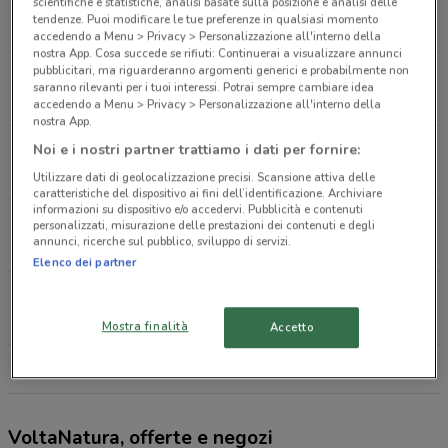
Via Trieste 24 Buccinasco
scientifiche e statistiche, analisi basate sulla posizione e analisi delle
tendenze. Puoi modificare le tue preferenze in qualsiasi momento
518 m
accedendo a Menu > Privacy > Personalizzazione all'interno della
nostra App. Cosa succede se rifiuti: Continuerai a visualizzare annunci
pubblicitari, ma riguarderanno argomenti generici e probabilmente non
Via Benedetto Croce 2 Cesano Boscone
saranno rilevanti per i tuoi interessi. Potrai sempre cambiare idea
1.9 km
accedendo a Menu > Privacy > Personalizzazione all'interno della
nostra App.
Via Repubblica 2 Cesano Boscone
Noi e i nostri partner trattiamo i dati per fornire:
2.1 km
Utilizzare dati di geolocalizzazione precisi. Scansione attiva delle
caratteristiche del dispositivo ai fini dell’identificazione. Archiviare
informazioni su dispositivo e/o accedervi. Pubblicità e contenuti
Via Marchesina 11 Trezzano Sul Naviglio
personalizzati, misurazione delle prestazioni dei contenuti e degli
annunci, ricerche sul pubblico, sviluppo di servizi.
3 km
Elenco dei partner
Via Dei Fiordalisi 2 Milano
3.2 km
Mostra finalità
Accetto
Tutti i negozi VoltaNatura
VoltaNatura, offerte e negozi