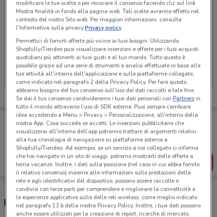
modificare le tue scelte o per revocare il consenso facendo clic sul link
Mostra finalità in fondo alla pagina web. Tali scelte avranno effetto nel
contesto del nostro Sito web. Per maggiori informazioni, consulta
l'Informativa sulla privacy.
Privacy policy
Permettici di fornirti offerte più vicine ai tuoi bisogni: Utilizzando
Shopfully/Tiendeo puoi visualizzare inserzioni e offerte per i tuoi acquisti
Ci dispiace, al momento non abbiamo pubblicato
quotidiani più attinenti ai tuoi gusti e al tuo mondo. Tutto questo è
volantini nella tua zona. Riprova più tardi.
possibile grazie ad una serie di strumenti e analisi effettuate in base alle
tue attività all'interno dell'applicazione e sulle piattaforme collegate,
come indicato nel paragrafo 2 della Privacy Policy. Per fare questo,
abbiamo bisogno del tuo consenso sull'uso dei dati raccolti a tale fine.
Se dai il tuo consenso condivideremo i tuoi dati personali con
Partners
in
tutto il mondo attraverso l’uso di SDK esterne. Puoi sempre cambiare
idea accedendo a Menu > Privacy > Personalizzazione, all’interno della
Porta DoveConviene sempre con te!
nostra App. Cosa succede se accetti: Le inserzioni pubblicitarie che
Puoi trovare le migliori offerte dei negozi vicino a te,
visualizzerai all'interno dell’app potranno trattare di argomenti relativi
salvarle e creare la tua lista del risparmio, comodamente
alla tua cronologia di navigazione su piattaforme esterne a
dal tuo cellulare.
Shopfully/Tiendeo. Ad esempio, se un servizio a noi collegato ci informa
che hai navigato in un sito di viaggi, potremo mostrarti delle offerte a
SCARICA L’APP
tema vacanze. Inoltre, i dati sulla posizione (nel caso in cui abbia fornito
il relativo consenso) insieme alle informazioni sulle prestazioni della
rete e agli identificativi del dispositivo, possono essere raccolte e
condivisi con terze parti per comprendere e migliorare la connettività e
le esperienze applicative sulle delle reti wireless, come meglio indicato
Negozi Parafarmacia Esselunga a Corsico
nel paragrafo 13.b della nostra Privacy Policy. Inoltre, i tuoi dati possono
anche essere utilizzati per la creazione di report, ricerche di mercato,