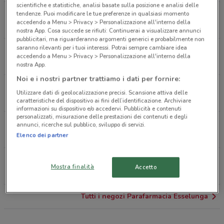
scientifiche e statistiche, analisi basate sulla posizione e analisi delle
Via Carlo De Angeli, 1 Milano
tendenze. Puoi modificare le tue preferenze in qualsiasi momento
accedendo a Menu > Privacy > Personalizzazione all'interno della
7 km
APERTO
nostra App. Cosa succede se rifiuti: Continuerai a visualizzare annunci
pubblicitari, ma riguarderanno argomenti generici e probabilmente non
saranno rilevanti per i tuoi interessi. Potrai sempre cambiare idea
Via Gramsci, 115 Settimo Milanese
accedendo a Menu > Privacy > Personalizzazione all'interno della
7.6 km
APERTO
nostra App.
Noi e i nostri partner trattiamo i dati per fornire:
Via Pellegrino Rossi, 63 Milano
Utilizzare dati di geolocalizzazione precisi. Scansione attiva delle
10.5 km
APERTO
caratteristiche del dispositivo ai fini dell’identificazione. Archiviare
informazioni su dispositivo e/o accedervi. Pubblicità e contenuti
personalizzati, misurazione delle prestazioni dei contenuti e degli
Via Pitteri, 84 Milano
annunci, ricerche sul pubblico, sviluppo di servizi.
12 km
APERTO
Elenco dei partner
Via Adriano, 81 Milano
Mostra finalità
Accetto
14.1 km
APERTO
Tutti i negozi Parafarmacia Esselunga