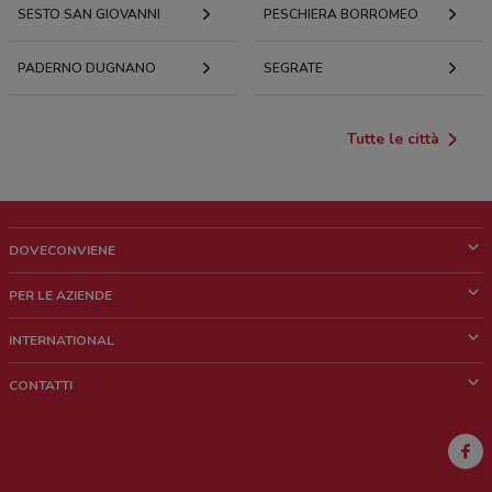
SESTO SAN GIOVANNI
PESCHIERA BORROMEO
PADERNO DUGNANO
SEGRATE
Tutte le città
DOVECONVIENE
Cos'è DoveConviene
PER LE AZIENDE
Chi siamo
Cosa facciamo
INTERNATIONAL
News e media
Richieste commerciali e marketing
Brazil
CONTATTI
Lavora con noi
Mexico
Segnalazione punto vendita
France
Segnalazione Volantino
Australia
Hai un malfunzionamento sul web o sull'app?