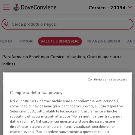
Corsico - 20094
MENTO
MOTORI
SALUTE E BENESSERE
INFANZIA E GIOCHI
ANI
Parafarmacia Esselunga Corsico: Volantino, Orari di apertura e
Indirizzi
Continua senza accettare
Ultime offerte del volantino Parafarmacia Esselunga
Ci importa della tua privacy
Noi e i nostri
1012
partner archiviamo e accediamo ai dati personali,
come i dati di navigazione gli o identificatori univoci, sul tuo dispositivo.
Selezionando Accetto, abiliti le tecnologie di tracciamento affinché
supportino gli scopi mostrati alla voce "Noi e i nostri partner trattiamo i
dati da fornire". Nel caso in cui queste tecnologie dovessero essere
disabilitate, alcuni contenuti e annunci visualizzati potrebbero non
essere rilevanti. Puoi accedere nuovamente a questo menu per