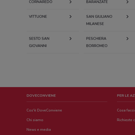
CORNAREDO
BARANZATE
VITTUONE
SAN GIULIANO
MILANESE
SESTO SAN
PESCHIERA
GIOVANNI
BORROMEO
DOVECONVIENE
PER LE A
Cos'è DoveConviene
Cosa facc
Chi siamo
Richieste 
News e media