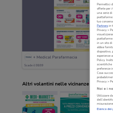
Permettici d
offerte per 
una serie di
piattaforme 
tuo consenso
Partners
in 
Privacy > Pe
visualizzera
piattaforme 
in un sito d
abbia fornit
dispositivo,
esperienze a
+ Medical Parafarmacia
Policy. Inolt
scientifiche
Scade il 08/09
preferenze 
Cosa succede
probabilmen
Privacy > Pe
Altri volantini nelle vicinanze
Noi e i no
Utilizzare da
dell’identif
misurazione 
Elenco dei 