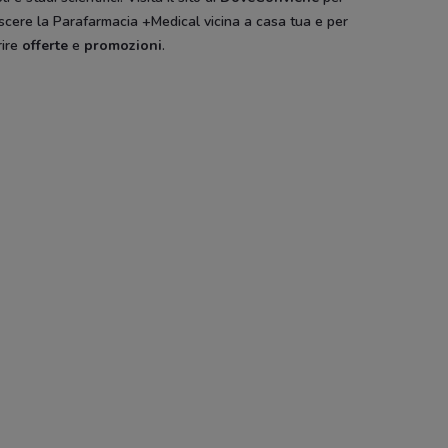
scere la Parafarmacia +Medical vicina a casa tua e per
rire
offerte
e
promozioni
.
ute
Amplifon
VisionOttica
Ottica Claro
GrandVision