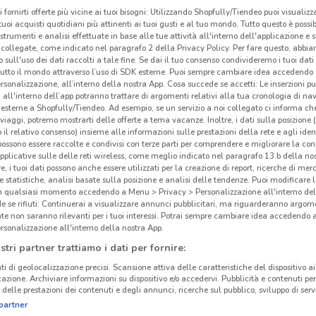
i fornirti offerte più vicine ai tuoi bisogni: Utilizzando Shopfully/Tiendeo puoi visualizz
i tuoi acquisti quotidiani più attinenti ai tuoi gusti e al tuo mondo. Tutto questo è possi
 strumenti e analisi effettuate in base alle tue attività all'interno dell'applicazione e 
collegate, come indicato nel paragrafo 2 della Privacy Policy. Per fare questo, abbi
 sull'uso dei dati raccolti a tale fine. Se dai il tuo consenso condivideremo i tuoi dati
tutto il mondo attraverso l’uso di SDK esterne. Puoi sempre cambiare idea accedend
rsonalizzazione, all’interno della nostra App. Cosa succede se accetti: Le inserzioni pu
i all'interno dell’app potranno trattare di argomenti relativi alla tua cronologia di na
esterne a Shopfully/Tiendeo. Ad esempio, se un servizio a noi collegato ci informa ch
i viaggi, potremo mostrarti delle offerte a tema vacanze. Inoltre, i dati sulla posizione 
o il relativo consenso) insieme alle informazioni sulle prestazioni della rete e agli ident
 possono essere raccolte e condivisi con terze parti per comprendere e migliorare la conn
pplicative sulle delle reti wireless, come meglio indicato nel paragrafo 13.b della no
re, i tuoi dati possono anche essere utilizzati per la creazione di report, ricerche di mer
 e statistiche, analisi basate sulla posizione e analisi delle tendenze. Puoi modificare l
4.3 km
in qualsiasi momento accedendo a Menu > Privacy > Personalizzazione all'interno del
 se rifiuti: Continuerai a visualizzare annunci pubblicitari, ma riguarderanno argome
te non saranno rilevanti per i tuoi interessi. Potrai sempre cambiare idea accedendo
+ M
rsonalizzazione all'interno della nostra App.
stri partner trattiamo i dati per fornire:
Medi
ti di geolocalizzazione precisi. Scansione attiva delle caratteristiche del dispositivo ai 
dall
icazione. Archiviare informazioni su dispositivo e/o accedervi. Pubblicità e contenuti per
delle prestazioni dei contenuti e degli annunci, ricerche sul pubblico, sviluppo di servi
gest
partner
asso