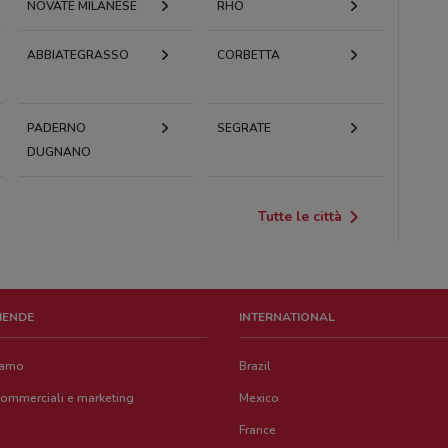
NOVATE MILANESE
RHO
ABBIATEGRASSO
CORBETTA
PADERNO
SEGRATE
DUGNANO
Tutte le città
ZIENDE
INTERNATIONAL
iamo
Brazil
commerciali e marketing
Mexico
France