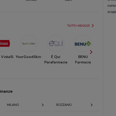
cono
scop
TUTTI I NEGOZI
 VistaSì
YourGoodSkin
É Qui
BENU
Club Sal
Parafarmacie
Farmacia
cinanze
MILANO
ROZZANO