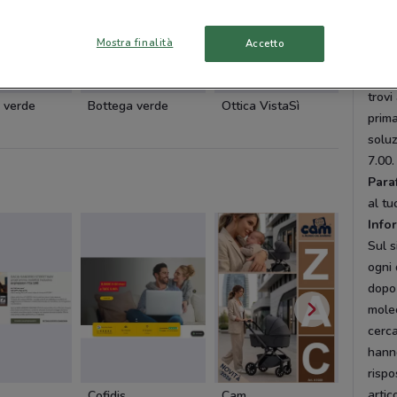
risp
pers
Mostra finalità
Accetto
Offe
Cerc
trovi
 verde
Bottega verde
Ottica VistaSì
Ottica 
prima
soluz
7.00
Para
al tu
Info
Sul s
ogni 
dopo 
molec
cerca
hanno
rispo
artico
Cofidis
Cam
Cam