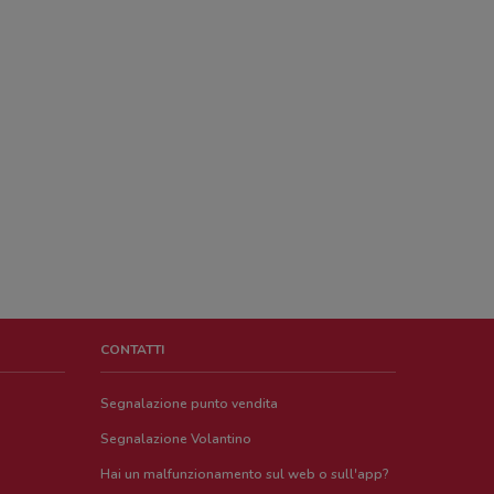
CONTATTI
Segnalazione punto vendita
Segnalazione Volantino
Hai un malfunzionamento sul web o sull'app?