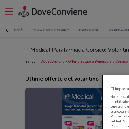
NOVITÀ
CURA CASA E CORPO
BRICOLAGE
ARREDAME
+ Medical Parafarmacia Corsico: Volantino,
Sei qui:
DoveConviene
Offerte Salute e Benessere a Corsico
Ultime offerte del volantino + Medical
Ci importa
Noi e i nostr
identificato
supportino g
tecnologie d
Puoi accede
sul link Mos
Per maggiori