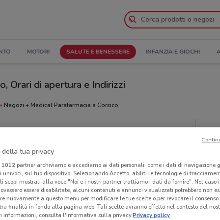
NTO
MOTORI
SALUTE E BENESSERE
INFANZIA E GIOCHI
A
 Orari di apertura e Indirizzi
Negozi + Medical Parafarmacia a Corsico
 Parafarmacia
Neg
Contin
 della tua privacy
i
1012
partner archiviamo e accediamo ai dati personali, come i dati di navigazione g
ri univoci, sul tuo dispositivo. Selezionando Accetto, abiliti le tecnologie di tracciame
li scopi mostrati alla voce "Noi e i nostri partner trattiamo i dati da fornire". Nel caso 
ovessero essere disabilitate, alcuni contenuti e annunci visualizzati potrebbero non ess
re nuovamente a questo menu per modificare le tue scelte o per revocare il consenso
tra finalità in fondo alla pagina web. Tali scelte avranno effetto nel contesto del nost
 informazioni, consulta l'Informativa sulla privacy.
Privacy policy