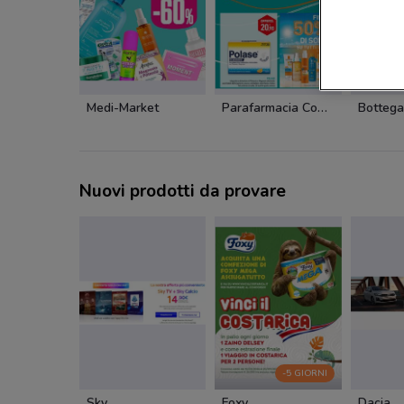
Medi-Market
Parafarmacia Conad
Bottega
Nuovi prodotti da provare
-5 GIORNI
Sky
Foxy
Dacia