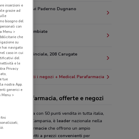
are inserzioni e
S.S. Dei Giovi Paderno Dugnano
bile grazie ad
17.1 km
sulle
amo bisogno del
 personali con
Ex Ss 527 Limbiate
o a Menu >
bblicitarie che
19.9 km
vigazione su
e hai navigato
(nel caso in cui
Strada Provinciale, 208 Carugate
ificativi del
21.5 km
ettività e le
stra Privacy
cato,
Tutti i negozi + Medical Parafarmacia
e tue
la nostra App.
nti generici e
 a Menu >
edical Parafarmacia, offerte e negozi
cal
Parafarmacia
con 50 punti vendita in tutta italia,
fini
a Lombardia alla Campania, è
leader
nazionale nella
sonalizzati,
zi.
ione delle
parafarmacie
che offrono un ampio
rtimento di
prodotti
a
prezzi
convenienti
per