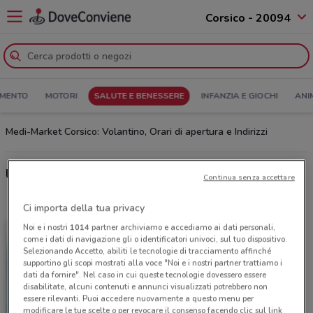
Corsico - 20094
MENTO
MOTORI
SALUTE E BENESSERE
INFANZIA E GIOCHI
ANI
Medi-Market Corsico: Volantino, Orari di apertura e Indirizzi
Ultime offerte del volantino Medi-Market
Continua senza accettare
Ci importa della tua privacy
Noi e i nostri
1014
partner archiviamo e accediamo ai dati personali,
come i dati di navigazione gli o identificatori univoci, sul tuo dispositivo.
Selezionando Accetto, abiliti le tecnologie di tracciamento affinché
supportino gli scopi mostrati alla voce "Noi e i nostri partner trattiamo i
dati da fornire". Nel caso in cui queste tecnologie dovessero essere
disabilitate, alcuni contenuti e annunci visualizzati potrebbero non
essere rilevanti. Puoi accedere nuovamente a questo menu per
modificare le tue scelte o per revocare il consenso facendo clic sul link