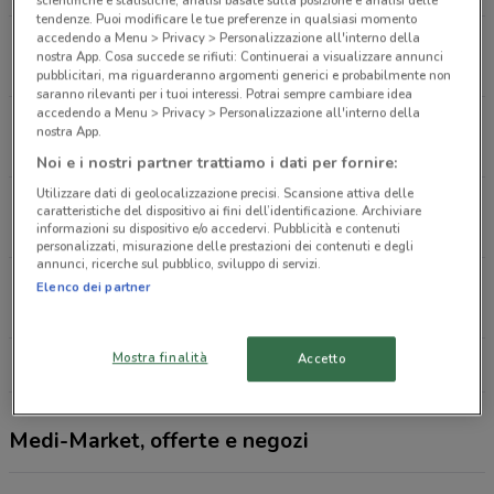
scientifiche e statistiche, analisi basate sulla posizione e analisi delle
tendenze. Puoi modificare le tue preferenze in qualsiasi momento
accedendo a Menu > Privacy > Personalizzazione all'interno della
Corso Genova 27 Milano
nostra App. Cosa succede se rifiuti: Continuerai a visualizzare annunci
5.9 km
APERTO
pubblicitari, ma riguarderanno argomenti generici e probabilmente non
saranno rilevanti per i tuoi interessi. Potrai sempre cambiare idea
accedendo a Menu > Privacy > Personalizzazione all'interno della
Via Torino, 51 Milano
nostra App.
6.8 km
APERTO
Noi e i nostri partner trattiamo i dati per fornire:
Utilizzare dati di geolocalizzazione precisi. Scansione attiva delle
Corso Garibaldi 49 Milano
caratteristiche del dispositivo ai fini dell’identificazione. Archiviare
7.7 km
APERTO
informazioni su dispositivo e/o accedervi. Pubblicità e contenuti
personalizzati, misurazione delle prestazioni dei contenuti e degli
annunci, ricerche sul pubblico, sviluppo di servizi.
Corso Ventidue Marzo, 5 Milano
Elenco dei partner
8.5 km
Mostra finalità
Accetto
Tutti i negozi Medi-Market
Medi-Market, offerte e negozi