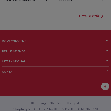
PADERNO DUGNANO
SEGRATE
Tutte le città
DOVECONVIENE
Cos'è DoveConviene
PER LE AZIENDE
Chi siamo
Cosa facciamo
INTERNATIONAL
News e media
Richieste commerciali e marketing
Brazil
CONTATTI
Lavora con noi
Mexico
Segnalazione punto vendita
France
Segnalazione Volantino
Australia
Hai un malfunzionamento sul web o sull'app?
New Zealand
© Copyright 2026 Shopfully S.p.A.
Shopfully S.p.A. - C.F / P. Iva 03156531208 REA: MI-2029270