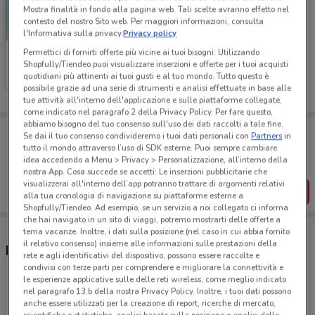
Mostra finalità in fondo alla pagina web. Tali scelte avranno effetto nel
contesto del nostro Sito web. Per maggiori informazioni, consulta
l'Informativa sulla privacy.
Privacy policy
Permettici di fornirti offerte più vicine ai tuoi bisogni: Utilizzando
Medi-Market
Shopfully/Tiendeo puoi visualizzare inserzioni e offerte per i tuoi acquisti
quotidiani più attinenti ai tuoi gusti e al tuo mondo. Tutto questo è
Scade il 31/08
4.4 km
possibile grazie ad una serie di strumenti e analisi effettuate in base alle
tue attività all'interno dell'applicazione e sulle piattaforme collegate,
come indicato nel paragrafo 2 della Privacy Policy. Per fare questo,
abbiamo bisogno del tuo consenso sull'uso dei dati raccolti a tale fine.
Porta DoveConviene sempre con te!
Se dai il tuo consenso condivideremo i tuoi dati personali con
Partners
in
Puoi trovare le migliori offerte dei negozi vicino a te,
tutto il mondo attraverso l’uso di SDK esterne. Puoi sempre cambiare
salvarle e creare la tua lista del risparmio, comodamente
idea accedendo a Menu > Privacy > Personalizzazione, all’interno della
dal tuo cellulare.
nostra App. Cosa succede se accetti: Le inserzioni pubblicitarie che
visualizzerai all'interno dell’app potranno trattare di argomenti relativi
SCARICA L’APP
alla tua cronologia di navigazione su piattaforme esterne a
Shopfully/Tiendeo. Ad esempio, se un servizio a noi collegato ci informa
che hai navigato in un sito di viaggi, potremo mostrarti delle offerte a
tema vacanze. Inoltre, i dati sulla posizione (nel caso in cui abbia fornito
il relativo consenso) insieme alle informazioni sulle prestazioni della
Negozi Medi-Market a Corsico
rete e agli identificativi del dispositivo, possono essere raccolte e
condivisi con terze parti per comprendere e migliorare la connettività e
le esperienze applicative sulle delle reti wireless, come meglio indicato
Viale Milanofiori, 11 Assago
nel paragrafo 13.b della nostra Privacy Policy. Inoltre, i tuoi dati possono
anche essere utilizzati per la creazione di report, ricerche di mercato,
4.4 km
APERTO