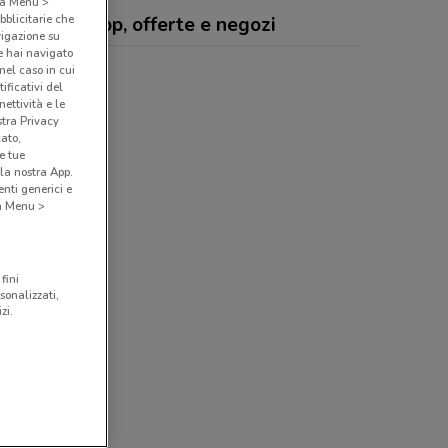
o a Menu >
bblicitarie che
lo Barber Shop, offerte e negozi
vigazione su
e hai navigato
(nel caso in cui
ificativi del
ettività e le
stra Privacy
cato,
e tue
la nostra App.
nti generici e
 a Menu >
fini
sonalizzati,
zi.