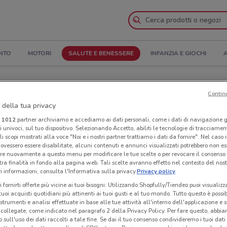
NTO
MOTORI
SALUTE E BENESSERE
INFANZIA E GIOCHI
A
i di apertura e Indirizzi
Contin
 della tua privacy
Negozi Lillo Barber Shop a Corsico
i
1012
partner archiviamo e accediamo ai dati personali, come i dati di navigazione g
ri univoci, sul tuo dispositivo. Selezionando Accetto, abiliti le tecnologie di tracciame
er Shop
Neg
li scopi mostrati alla voce "Noi e i nostri partner trattiamo i dati da fornire". Nel caso 
ovessero essere disabilitate, alcuni contenuti e annunci visualizzati potrebbero non ess
re nuovamente a questo menu per modificare le tue scelte o per revocare il consenso
tra finalità in fondo alla pagina web. Tali scelte avranno effetto nel contesto del nost
 informazioni, consulta l'Informativa sulla privacy.
Privacy policy
i fornirti offerte più vicine ai tuoi bisogni: Utilizzando Shopfully/Tiendeo puoi visualizz
i tuoi acquisti quotidiani più attinenti ai tuoi gusti e al tuo mondo. Tutto questo è possi
 strumenti e analisi effettuate in base alle tue attività all'interno dell'applicazione e 
collegate, come indicato nel paragrafo 2 della Privacy Policy. Per fare questo, abbi
 sull'uso dei dati raccolti a tale fine. Se dai il tuo consenso condivideremo i tuoi dati