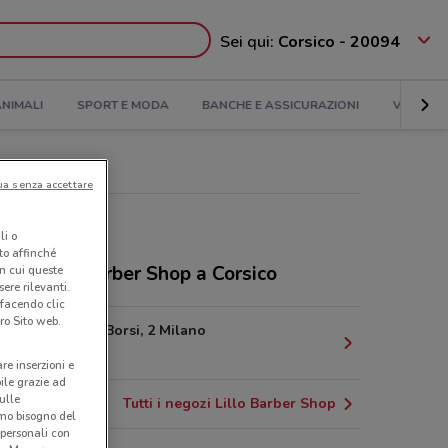
Sei qui:
Corsico - 20094
NIMALI
SPORT E MODA
BANCHE E ASSICURAZIONI
VIAGGI
ua senza accettare
li o
nto affinché
ozi Lillo Barber Shop a Corsico
in cui queste
ere rilevanti.
 facendo clic
ro Sito web.
Via Giosuè Borsi, 2 Milano
5.6 km
are inserzioni e
bile grazie ad
sulle
Tutti i negozi Lillo Barber Shop
amo bisogno del
 personali con