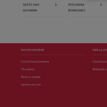
SESTO SAN
PESCHIERA
GIOVANNI
BORROMEO
DOVECONVIENE
PER LE A
Cos'è DoveConviene
Cosa facc
Chi siamo
Richieste 
News e media
Lavora con noi