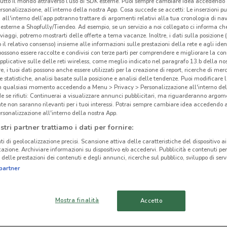
tutto il mondo attraverso l’uso di SDK esterne. Puoi sempre cambiare idea accedend
rsonalizzazione, all’interno della nostra App. Cosa succede se accetti: Le inserzioni pu
Lil
i all'interno dell’app potranno trattare di argomenti relativi alla tua cronologia di na
esterne a Shopfully/Tiendeo. Ad esempio, se un servizio a noi collegato ci informa ch
i viaggi, potremo mostrarti delle offerte a tema vacanze. Inoltre, i dati sulla posizione 
o il relativo consenso) insieme alle informazioni sulle prestazioni della rete e agli ident
ato volantini nella tua zona. Riprova più tardi.
 possono essere raccolte e condivisi con terze parti per comprendere e migliorare la conn
pplicative sulle delle reti wireless, come meglio indicato nel paragrafo 13.b della no
re, i tuoi dati possono anche essere utilizzati per la creazione di report, ricerche di mer
 e statistiche, analisi basate sulla posizione e analisi delle tendenze. Puoi modificare l
in qualsiasi momento accedendo a Menu > Privacy > Personalizzazione all'interno del
 se rifiuti: Continuerai a visualizzare annunci pubblicitari, ma riguarderanno argome
te non saranno rilevanti per i tuoi interessi. Potrai sempre cambiare idea accedendo
rsonalizzazione all'interno della nostra App.
cinanze
stri partner trattiamo i dati per fornire:
ti di geolocalizzazione precisi. Scansione attiva delle caratteristiche del dispositivo ai 
icazione. Archiviare informazioni su dispositivo e/o accedervi. Pubblicità e contenuti per
MILANO
ROZZANO
delle prestazioni dei contenuti e degli annunci, ricerche sul pubblico, sviluppo di servi
partner
NOVATE MILANESE
RHO
ABBIATEGRASSO
CORBETTA
Mostra finalità
Accetto