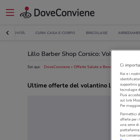
NOVITÀ
CURA CASA E CORPO
BRICOLAGE
ARREDAME
Lillo Barber Shop Corsico: Volantino, Orar
Ci importa
Sei qui:
DoveConviene
Offerte Salute e Benessere a Corsico
Noi e i nostr
identificato
Ultime offerte del volantino Lillo Barb
supportino g
tecnologie d
Puoi accede
sul link Mos
Per maggiori
Permettici d
offerte per 
una serie di
piattaforme 
tuo consenso