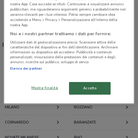
Piazza Frattini, 8 Milano
nostra App. Cosa succede se rifiuti: Continuerai a visualizzare annunci
3.7 km
APERTO
pubblicitari, ma riguarderanno argomenti generici e probabilmente non
saranno rilevanti per i tuoi interessi. Potrai sempre cambiare idea
accedendo a Menu > Privacy > Personalizzazione all'interno della
Tutti i negozi Farmaregno
nostra App.
Noi e i nostri partner trattiamo i dati per fornire:
Utilizzare dati di geolocalizzazione precisi. Scansione attiva delle
Farmaregno, offerte e negozi
caratteristiche del dispositivo ai fini dell’identificazione. Archiviare
informazioni su dispositivo e/o accedervi. Pubblicità e contenuti
personalizzati, misurazione delle prestazioni dei contenuti e degli
annunci, ricerche sul pubblico, sviluppo di servizi.
Elenco dei partner
Offerte volantini e cataloghi per città nelle vicinanze
Mostra finalità
Accetto
CORSICO
CESANO BOSCONE
MILANO
ROZZANO
CORNAREDO
BARANZATE
NOVATE MILANESE
RHO