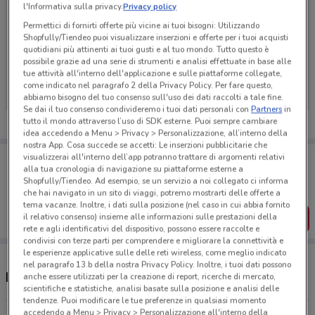
l'Informativa sulla privacy.
Privacy policy
Permettici di fornirti offerte più vicine ai tuoi bisogni: Utilizzando
Shopfully/Tiendeo puoi visualizzare inserzioni e offerte per i tuoi acquisti
quotidiani più attinenti ai tuoi gusti e al tuo mondo. Tutto questo è
Ci dispiace, al momento non abbiamo pubblicato
possibile grazie ad una serie di strumenti e analisi effettuate in base alle
volantini nella tua zona. Riprova più tardi.
tue attività all'interno dell'applicazione e sulle piattaforme collegate,
come indicato nel paragrafo 2 della Privacy Policy. Per fare questo,
abbiamo bisogno del tuo consenso sull'uso dei dati raccolti a tale fine.
Se dai il tuo consenso condivideremo i tuoi dati personali con
Partners
in
tutto il mondo attraverso l’uso di SDK esterne. Puoi sempre cambiare
idea accedendo a Menu > Privacy > Personalizzazione, all’interno della
nostra App. Cosa succede se accetti: Le inserzioni pubblicitarie che
Porta DoveConviene sempre con te!
visualizzerai all'interno dell’app potranno trattare di argomenti relativi
alla tua cronologia di navigazione su piattaforme esterne a
Puoi trovare le migliori offerte dei negozi vicino a te,
salvarle e creare la tua lista del risparmio, comodamente
Shopfully/Tiendeo. Ad esempio, se un servizio a noi collegato ci informa
dal tuo cellulare.
che hai navigato in un sito di viaggi, potremo mostrarti delle offerte a
tema vacanze. Inoltre, i dati sulla posizione (nel caso in cui abbia fornito
il relativo consenso) insieme alle informazioni sulle prestazioni della
SCARICA L’APP
rete e agli identificativi del dispositivo, possono essere raccolte e
condivisi con terze parti per comprendere e migliorare la connettività e
le esperienze applicative sulle delle reti wireless, come meglio indicato
nel paragrafo 13.b della nostra Privacy Policy. Inoltre, i tuoi dati possono
Negozi Farmaregno a Corsico
anche essere utilizzati per la creazione di report, ricerche di mercato,
scientifiche e statistiche, analisi basate sulla posizione e analisi delle
tendenze. Puoi modificare le tue preferenze in qualsiasi momento
accedendo a Menu > Privacy > Personalizzazione all'interno della