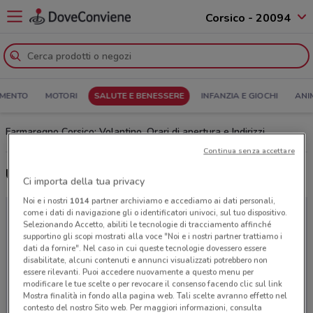
Corsico - 20094
MENTO
MOTORI
SALUTE E BENESSERE
INFANZIA E GIOCHI
ANI
Farmaregno Corsico: Volantino, Orari di apertura e Indirizzi
Continua senza accettare
Ultime offerte del volantino Farmaregno
Ci importa della tua privacy
Noi e i nostri
1014
partner archiviamo e accediamo ai dati personali,
come i dati di navigazione gli o identificatori univoci, sul tuo dispositivo.
Selezionando Accetto, abiliti le tecnologie di tracciamento affinché
supportino gli scopi mostrati alla voce "Noi e i nostri partner trattiamo i
dati da fornire". Nel caso in cui queste tecnologie dovessero essere
disabilitate, alcuni contenuti e annunci visualizzati potrebbero non
essere rilevanti. Puoi accedere nuovamente a questo menu per
modificare le tue scelte o per revocare il consenso facendo clic sul link
Mostra finalità in fondo alla pagina web. Tali scelte avranno effetto nel
contesto del nostro Sito web. Per maggiori informazioni, consulta