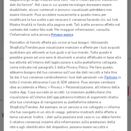
dati da fornire". Nel caso in cui queste tecnologie dovessero essere
disabilitate, alcuni contenuti e annunci visualizzati potrebbero non
essere rilevanti. Puoi accedere nuovamente a questo menu per
modificare le tue scelte o per revocare il consenso facendo clic sul link
Ci dispiace, al momento non abbiamo pubblicato
Mostra finalità in fondo alla pagina web. Tali scelte avranno effetto nel
contesto del nostro Sito web. Per maggiori informazioni, consulta
volantini nella tua zona. Riprova più tardi.
l'Informativa sulla privacy.
Privacy policy
Permettici di fornirti offerte più vicine ai tuoi bisogni: Utilizzando
Shopfully/Tiendeo puoi visualizzare inserzioni e offerte per i tuoi acquisti
quotidiani più attinenti ai tuoi gusti e al tuo mondo. Tutto questo è
possibile grazie ad una serie di strumenti e analisi effettuate in base alle
tue attività all'interno dell'applicazione e sulle piattaforme collegate,
Porta DoveConviene sempre con te!
come indicato nel paragrafo 2 della Privacy Policy. Per fare questo,
Puoi trovare le migliori offerte dei negozi vicino a te,
abbiamo bisogno del tuo consenso sull'uso dei dati raccolti a tale fine.
salvarle e creare la tua lista del risparmio, comodamente
Se dai il tuo consenso condivideremo i tuoi dati personali con
Partners
in
dal tuo cellulare.
tutto il mondo attraverso l’uso di SDK esterne. Puoi sempre cambiare
idea accedendo a Menu > Privacy > Personalizzazione, all’interno della
SCARICA L’APP
nostra App. Cosa succede se accetti: Le inserzioni pubblicitarie che
visualizzerai all'interno dell’app potranno trattare di argomenti relativi
alla tua cronologia di navigazione su piattaforme esterne a
Shopfully/Tiendeo. Ad esempio, se un servizio a noi collegato ci informa
che hai navigato in un sito di viaggi, potremo mostrarti delle offerte a
Negozi Naturhouse a Corsico
tema vacanze. Inoltre, i dati sulla posizione (nel caso in cui abbia fornito
il relativo consenso) insieme alle informazioni sulle prestazioni della
rete e agli identificativi del dispositivo, possono essere raccolte e