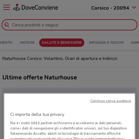
Corsico - 20094
MENTO
MOTORI
SALUTE E BENESSERE
INFANZIA E GIOCHI
ANI
Naturhouse Corsico: Volantino, Orari di apertura e Indirizzi
Ultime offerte Naturhouse
Continua senza accettare
Ci importa della tua privacy
Noi e i nostri
1012
partner archiviamo e accediamo ai dati personali,
come i dati di navigazione gli o identificatori univoci, sul tuo dispositivo.
Selezionando Accetto, abiliti le tecnologie di tracciamento affinché
supportino gli scopi mostrati alla voce "Noi e i nostri partner trattiamo i