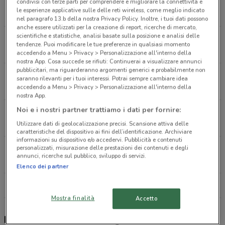
Via Pascoli, 4 Corsico
condivisi con terze parti per comprendere e migliorare la connettività e
le esperienze applicative sulle delle reti wireless, come meglio indicato
302 m
nel paragrafo 13.b della nostra Privacy Policy. Inoltre, i tuoi dati possono
anche essere utilizzati per la creazione di report, ricerche di mercato,
scientifiche e statistiche, analisi basate sulla posizione e analisi delle
Piazza G. Miani Milano
tendenze. Puoi modificare le tue preferenze in qualsiasi momento
3.7 km
accedendo a Menu > Privacy > Personalizzazione all'interno della
nostra App. Cosa succede se rifiuti: Continuerai a visualizzare annunci
pubblicitari, ma riguarderanno argomenti generici e probabilmente non
Viale Lorenteggio, 55 Milano
saranno rilevanti per i tuoi interessi. Potrai sempre cambiare idea
3.8 km
accedendo a Menu > Privacy > Personalizzazione all'interno della
nostra App.
Noi e i nostri partner trattiamo i dati per fornire:
Viale Leonardo da Vinci, 122 Roma
3.9 km
Utilizzare dati di geolocalizzazione precisi. Scansione attiva delle
caratteristiche del dispositivo ai fini dell’identificazione. Archiviare
informazioni su dispositivo e/o accedervi. Pubblicità e contenuti
personalizzati, misurazione delle prestazioni dei contenuti e degli
Via Modestino Milano
annunci, ricerche sul pubblico, sviluppo di servizi.
5.7 km
Elenco dei partner
Tutti i negozi Naturhouse
Mostra finalità
Accetto
Naturhouse, offerte e negozi