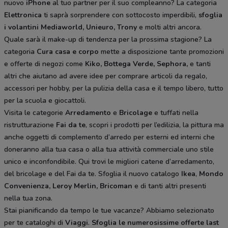
nuovo
iPhone
al tuo partner per il suo compleanno? La categoria
Elettronica
ti saprà sorprendere con sottocosto imperdibili,
sfoglia
i volantini
Mediaworld, Unieuro, Trony
e molti altri ancora.
Quale sarà il make-up di tendenza per la prossima stagione? La
categoria
Cura casa e corpo
mette a disposizione tante promozioni
e offerte di negozi come
Kiko, Bottega Verde, Sephora,
e tanti
altri che aiutano ad avere idee
per comprare articoli da regalo,
accessori per hobby, per la pulizia della casa e il tempo libero, tutto
per la scuola e giocattoli.
Visita le categorie
Arredamento
e
Bricolage
e tuffati nella
ristrutturazione
Fai da te
, scopri i prodotti per l’edilizia, la pittura ma
anche oggetti di complemento d’arredo per esterni ed interni che
doneranno alla tua casa o alla tua attività commerciale uno stile
unico e inconfondibile. Qui trovi le migliori catene d’arredamento,
del bricolage e del Fai da te. Sfoglia il nuovo catalogo
Ikea
,
Mondo
Convenienza, Leroy Merlin, Bricoman
e di tanti altri presenti
nella tua zona.
Stai pianificando da tempo le tue vacanze? Abbiamo selezionato
per te cataloghi di
Viaggi
.
Sfoglia le numerosissime offerte last