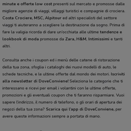
minute e offerte low cost
presenti sul mercato e promosse dalle
migliore agenzie di viaggi, villaggi turistici e compagnie di crociera.
Costa Crociere, MSC, Alpitour
ed altri specialisti del settore
viaggi ti aiuteranno a scegliere la destinazione da sogno. Prima di
fare la valigia ricorda di dare un’occhiata alle ultime
tendenze e
lookbook di moda
promosse da
Zara, H&M
,
Intimissimi
e tanti
altri.
Consulta anche i coupon ed i menù delle catene di ristorazione
della tua zona, sfoglia i cataloghi dei nuovi modelli di auto, le
schede tecniche, e le ultime offerte dal mondo dei motori.
Iscriviti
alla newsletter di DoveConviene
!
Seleziona le categorie che ti
interessano e ricevi per email i volantini con le ultime offerte,
promozioni e gli eventuali coupon che ti faranno risparmiare. Vuoi
sapere l’indirizzo, il numero di telefono, o gli orari di apertura dei
negozi della tua zona?
Scarica qui l’app di DoveConviene
,
per
avere queste informazioni sempre a portata di mano.