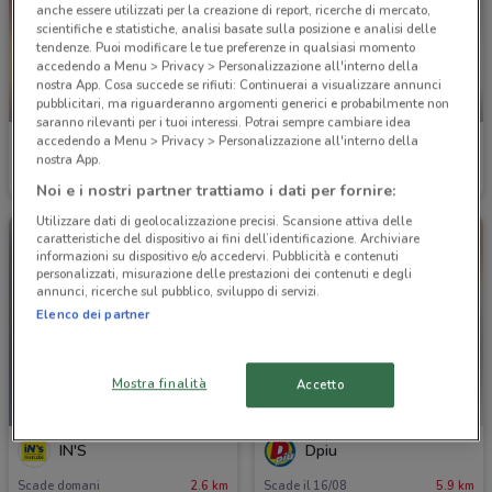
anche essere utilizzati per la creazione di report, ricerche di mercato,
scientifiche e statistiche, analisi basate sulla posizione e analisi delle
tendenze. Puoi modificare le tue preferenze in qualsiasi momento
accedendo a Menu > Privacy > Personalizzazione all'interno della
nostra App. Cosa succede se rifiuti: Continuerai a visualizzare annunci
-4 GIORNI
-3 GIORNI
pubblicitari, ma riguarderanno argomenti generici e probabilmente non
saranno rilevanti per i tuoi interessi. Potrai sempre cambiare idea
accedendo a Menu > Privacy > Personalizzazione all'interno della
PENNY
Action
nostra App.
Scade mercoledì
3.3 km
Scade martedì
3.7 km
Noi e i nostri partner trattiamo i dati per fornire:
Utilizzare dati di geolocalizzazione precisi. Scansione attiva delle
caratteristiche del dispositivo ai fini dell’identificazione. Archiviare
informazioni su dispositivo e/o accedervi. Pubblicità e contenuti
personalizzati, misurazione delle prestazioni dei contenuti e degli
annunci, ricerche sul pubblico, sviluppo di servizi.
Elenco dei partner
Mostra finalità
Accetto
-1 GIORNO
IN'S
Dpiu
Scade domani
2.6 km
Scade il 16/08
5.9 km