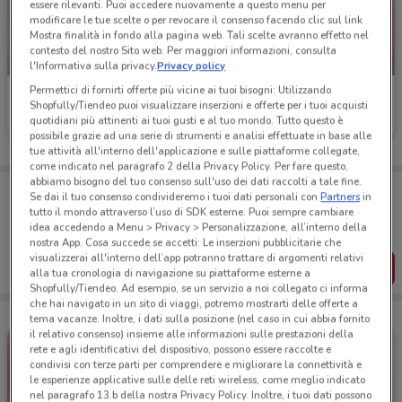
essere rilevanti. Puoi accedere nuovamente a questo menu per
modificare le tue scelte o per revocare il consenso facendo clic sul link
Mostra finalità in fondo alla pagina web. Tali scelte avranno effetto nel
contesto del nostro Sito web. Per maggiori informazioni, consulta
-1 GIORNO
NUOVO
l'Informativa sulla privacy.
Privacy policy
Permettici di fornirti offerte più vicine ai tuoi bisogni: Utilizzando
Eurospin
PENNY
Shopfully/Tiendeo puoi visualizzare inserzioni e offerte per i tuoi acquisti
quotidiani più attinenti ai tuoi gusti e al tuo mondo. Tutto questo è
Scade domani
3.2 km
Scade mercoledì
3.3 km
possibile grazie ad una serie di strumenti e analisi effettuate in base alle
tue attività all'interno dell'applicazione e sulle piattaforme collegate,
come indicato nel paragrafo 2 della Privacy Policy. Per fare questo,
abbiamo bisogno del tuo consenso sull'uso dei dati raccolti a tale fine.
Porta DoveConviene sempre con te!
Se dai il tuo consenso condivideremo i tuoi dati personali con
Partners
in
Puoi trovare le migliori offerte dei negozi vicino a te,
tutto il mondo attraverso l’uso di SDK esterne. Puoi sempre cambiare
salvarle e creare la tua lista del risparmio, comodamente
idea accedendo a Menu > Privacy > Personalizzazione, all’interno della
dal tuo cellulare.
nostra App. Cosa succede se accetti: Le inserzioni pubblicitarie che
visualizzerai all'interno dell’app potranno trattare di argomenti relativi
SCARICA L’APP
alla tua cronologia di navigazione su piattaforme esterne a
Shopfully/Tiendeo. Ad esempio, se un servizio a noi collegato ci informa
che hai navigato in un sito di viaggi, potremo mostrarti delle offerte a
tema vacanze. Inoltre, i dati sulla posizione (nel caso in cui abbia fornito
il relativo consenso) insieme alle informazioni sulle prestazioni della
rete e agli identificativi del dispositivo, possono essere raccolte e
condivisi con terze parti per comprendere e migliorare la connettività e
le esperienze applicative sulle delle reti wireless, come meglio indicato
nel paragrafo 13.b della nostra Privacy Policy. Inoltre, i tuoi dati possono