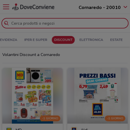
Cornaredo - 20010
 EVIDENZA
IPER E SUPER
DISCOUNT
ELETTRONICA
ESTATE
Volantini Discount a Cornaredo
-1 GIORNO
-1 GIORNO