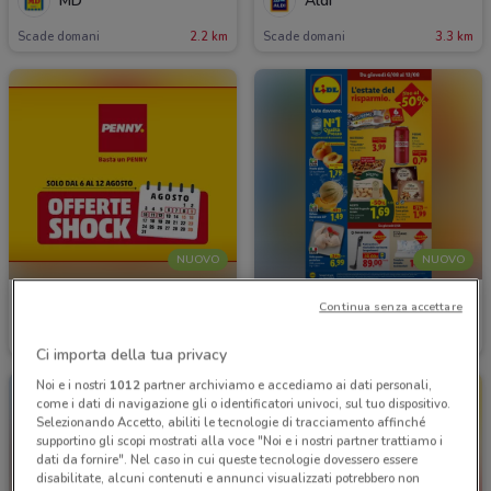
MD
Aldi
Scade domani
2.2 km
Scade domani
3.3 km
NUOVO
NUOVO
PENNY
Lidl
Continua senza accettare
Scade mercoledì
3.3 km
Scade mercoledì
1.5 km
Ci importa della tua privacy
Noi e i nostri
1012
partner archiviamo e accediamo ai dati personali,
come i dati di navigazione gli o identificatori univoci, sul tuo dispositivo.
Selezionando Accetto, abiliti le tecnologie di tracciamento affinché
supportino gli scopi mostrati alla voce "Noi e i nostri partner trattiamo i
dati da fornire". Nel caso in cui queste tecnologie dovessero essere
disabilitate, alcuni contenuti e annunci visualizzati potrebbero non