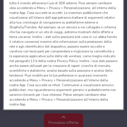
tutto il mondo attraverso l’uso di SDK esterne. Puoi sempre cambiare
idea accedendo a Menu > Privacy > Personalizzazione, all’interno della
nostra App. Cosa succede se accetti: Le inserzioni pubblicitarie che
visualizzerai all'interno dell’app potranno trattare di argomenti relativi
alla tua cronologia di navigazione su piattaforme esterne a
Shopfully/Tiendeo. Ad esempio, se un servizio a noi collegato ci informa
che hai navigato in un sito di viaggi, potremo mostrarti delle offerte a
tema vacanze. Inoltre, i dati sulla posizione (nel caso in cui abbia fornito
il relativo consenso) insieme alle informazioni sulle prestazioni della
rete e agli identificativi del dispositivo, possono essere raccolte e
condivisi con terze parti per comprendere e migliorare la connettività e
le esperienze applicative sulle delle reti wireless, come meglio indicato
nel paragrafo 13.b della nostra Privacy Policy. Inoltre, i tuoi dati possono
anche essere utilizzati per la creazione di report, ricerche di mercato,
scientifiche e statistiche, analisi basate sulla posizione e analisi delle
tendenze. Puoi modificare le tue preferenze in qualsiasi momento
accedendo a Menu > Privacy > Personalizzazione all'interno della
nostra App. Cosa succede se rifiuti: Continuerai a visualizzare annunci
pubblicitari, ma riguarderanno argomenti generici e probabilmente non
saranno rilevanti per i tuoi interessi. Potrai sempre cambiare idea
accedendo a Menu > Privacy > Personalizzazione all'interno della
nostra App.
Noi e i nostri partner trattiamo i dati per fornire:
Utilizzare dati di geolocalizzazione precisi. Scansione attiva delle
Prossima offerta
caratteristiche del dispositivo ai fini dell’identificazione. Archiviare