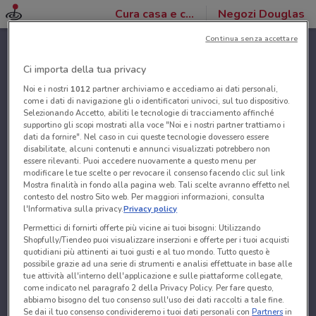
Cura casa e corpo
Negozi Douglas
Continua senza accettare
Ci importa della tua privacy
Noi e i nostri
1012
partner archiviamo e accediamo ai dati personali,
come i dati di navigazione gli o identificatori univoci, sul tuo dispositivo.
Selezionando Accetto, abiliti le tecnologie di tracciamento affinché
supportino gli scopi mostrati alla voce "Noi e i nostri partner trattiamo i
dati da fornire". Nel caso in cui queste tecnologie dovessero essere
disabilitate, alcuni contenuti e annunci visualizzati potrebbero non
essere rilevanti. Puoi accedere nuovamente a questo menu per
modificare le tue scelte o per revocare il consenso facendo clic sul link
Mostra finalità in fondo alla pagina web. Tali scelte avranno effetto nel
contesto del nostro Sito web. Per maggiori informazioni, consulta
l'Informativa sulla privacy.
Privacy policy
Permettici di fornirti offerte più vicine ai tuoi bisogni: Utilizzando
Shopfully/Tiendeo puoi visualizzare inserzioni e offerte per i tuoi acquisti
quotidiani più attinenti ai tuoi gusti e al tuo mondo. Tutto questo è
possibile grazie ad una serie di strumenti e analisi effettuate in base alle
tue attività all'interno dell'applicazione e sulle piattaforme collegate,
come indicato nel paragrafo 2 della Privacy Policy. Per fare questo,
abbiamo bisogno del tuo consenso sull'uso dei dati raccolti a tale fine.
Se dai il tuo consenso condivideremo i tuoi dati personali con
Partners
in