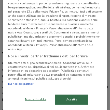
Via Milano, 12 angolo Viale Prealpi Erba
condivisi con terze parti per comprendere e migliorare la connettività e
21.7 km
le esperienze applicative sulle delle reti wireless, come meglio indicato
nel paragrafo 13.b della nostra Privacy Policy. Inoltre, i tuoi dati possono
anche essere utilizzati per la creazione di report, ricerche di mercato,
Via Cecilio, 1 Como
scientifiche e statistiche, analisi basate sulla posizione e analisi delle
tendenze. Puoi modificare le tue preferenze in qualsiasi momento
28.3 km
CHIUSO
accedendo a Menu > Privacy > Personalizzazione all'interno della
nostra App. Cosa succede se rifiuti: Continuerai a visualizzare annunci
Tutti i negozi Wiener Haus
pubblicitari, ma riguarderanno argomenti generici e probabilmente non
saranno rilevanti per i tuoi interessi. Potrai sempre cambiare idea
accedendo a Menu > Privacy > Personalizzazione all'interno della
nostra App.
Wiener Haus, offerte e ristoranti
Noi e i nostri partner trattiamo i dati per fornire:
Utilizzare dati di geolocalizzazione precisi. Scansione attiva delle
Wiener Haus
è una
trattoria
e
birreria
dove poter gustare le
caratteristiche del dispositivo ai fini dell’identificazione. Archiviare
migliori specialità culinarie europee. Troverete una vasta scelta di
informazioni su dispositivo e/o accedervi. Pubblicità e contenuti
personalizzati, misurazione delle prestazioni dei contenuti e degli
specialità tipiche cucinate con cura seguendo le ricette originali
annunci, ricerche sul pubblico, sviluppo di servizi.
delle più antiche tradizioni: dai Tradizionali, ai
panini caldi
alle
Elenco dei partner
specialità alla griglia
tutto accompagnato da ottime
Birre
. Visita il
sito DoveConviene.it, sfoglia il
volantino
online e consulta le
promozioni
in atto nella tua città.
Mostra finalità
Accetto