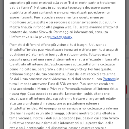
supportino gli scopi mostrati alla voce "Noi e i nostri partner trattiamo i
dati da fornire". Nel caso in cui queste tecnologie dovessero essere
disabilitate, alcuni contenuti e annunci visualizzati potrebbero non
essere rilevanti. Puoi accedere nuovamente a questo menu per
modificare le tue scelte o per revocare il consenso facendo clic sul link
Ci dispiace, al momento non abbiamo pubblicato
Mostra finalità in fondo alla pagina web. Tali scelte avranno effetto nel
volantini nella tua zona. Riprova più tardi.
contesto del nostro Sito web. Per maggiori informazioni, consulta
l'Informativa sulla privacy.
Privacy policy
Permettici di fornirti offerte più vicine ai tuoi bisogni: Utilizzando
Shopfully/Tiendeo puoi visualizzare inserzioni e offerte per i tuoi acquisti
quotidiani più attinenti ai tuoi gusti e al tuo mondo. Tutto questo è
possibile grazie ad una serie di strumenti e analisi effettuate in base alle
Porta DoveConviene sempre con te!
tue attività all'interno dell'applicazione e sulle piattaforme collegate,
come indicato nel paragrafo 2 della Privacy Policy. Per fare questo,
Puoi trovare le migliori offerte dei negozi vicino a te,
salvarle e creare la tua lista del risparmio, comodamente
abbiamo bisogno del tuo consenso sull'uso dei dati raccolti a tale fine.
dal tuo cellulare.
Se dai il tuo consenso condivideremo i tuoi dati personali con
Partners
in
tutto il mondo attraverso l’uso di SDK esterne. Puoi sempre cambiare
idea accedendo a Menu > Privacy > Personalizzazione, all’interno della
SCARICA L’APP
nostra App. Cosa succede se accetti: Le inserzioni pubblicitarie che
visualizzerai all'interno dell’app potranno trattare di argomenti relativi
alla tua cronologia di navigazione su piattaforme esterne a
Shopfully/Tiendeo. Ad esempio, se un servizio a noi collegato ci informa
Ristoranti Wiener Haus nelle vicinanze
che hai navigato in un sito di viaggi, potremo mostrarti delle offerte a
tema vacanze. Inoltre, i dati sulla posizione (nel caso in cui abbia fornito
il relativo consenso) insieme alle informazioni sulle prestazioni della
rete e agli identificativi del dispositivo, possono essere raccolte e