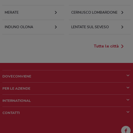
MERATE
CERNUSCO LOMBARDONE
INDUNO OLONA
LENTATE SUL SEVESO
Tutte le città
DOVECONVIENE
Cos'è DoveConviene
PER LE AZIENDE
Chi siamo
Cosa facciamo
INTERNATIONAL
News e media
Richieste commerciali e marketing
Brazil
CONTATTI
Lavora con noi
Mexico
Segnalazione punto vendita
France
Segnalazione Volantino