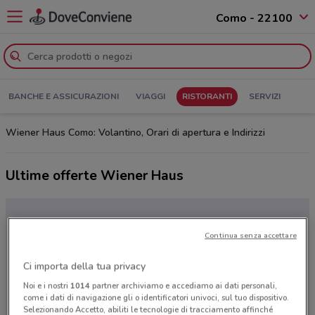
Como - 22100
BANCHE E ASSICURAZIONI
VIAGGI
RISTORANTI
SERVIZI
Wiener Haus Como: Volantino, Orari di apertura e Indirizzi
Ultime offerte Wiener Haus
Continua senza accettare
Ci importa della tua privacy
Noi e i nostri
1014
partner archiviamo e accediamo ai dati personali,
come i dati di navigazione gli o identificatori univoci, sul tuo dispositivo.
Selezionando Accetto, abiliti le tecnologie di tracciamento affinché