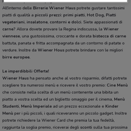
Birreria, sapori e compagnia
All'interno delle
Birrerie Wiener Haus
potrete gustare tantissimi
piatti di qualità a
piccoli prezzi
:
primi piatti
,
Hot Dog,
Piatti
vegeteriani
,
insalatone
,
contorni e
dolci
. Siete appassionati di
carne
? Allora dovete provare la Regina indiscussa
,
la
Wiener
viennese
, una gustosissima, croccante e dorata
bistecca di carne
battuta, panata e fritta accompagnata da un contorno di patate o
verdure. Inoltre da
Wiener Hous
potrete brindare con le migliori
birre europee
.
Le imperdibbili Offerte!
Wiener Haus
ha pensato anche al vostro risparmio, difatti potrete
scegliere tra numerosi menù e ricevere il vostro premio:
Cine Menù
che consiste nella scelta di un menù contenente una bibita un
piatto a vostra scelta ed un biglietto omaggio per il cinema,
Menù
Studenti
,
Menù Imperiale
ad un prezzo eccezionale e
Kinder
Menù
per i più piccoli, i quali riceveranno un piccolo gadget. Inoltre
potrete richiedere la Wiener Card che premia la tua fedeltà,
raggiunta la soglia premio, riceverai degli
sconti
sulla tua prossima