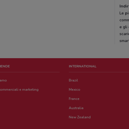
Indir
Le
p
comme
e gli
scari
smart
ZIENDE
INTERNATIONAL
iamo
Brazil
commerciali e marketing
Mexico
France
Australia
New Zealand