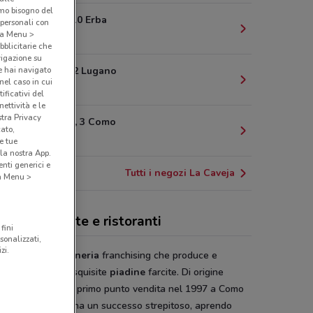
amo bisogno del
Via Dante, 10 Erba
 personali con
o a Menu >
21 km
bblicitarie che
vigazione su
e hai navigato
Via Dufuor,2 Lugano
(nel caso in cui
24.2 km
ificativi del
ettività e le
stra Privacy
Via Borsieri, 3 Como
cato,
25.6 km
e tue
la nostra App.
nti generici e
Tutti i negozi La Caveja
 a Menu >
Caveja, offerte e ristoranti
fini
sonalizzati,
zi.
aveja è una
piadineria
franchising che produce e
rcializza delle squisite
piadine
farcite. Di origine
gnola apre il suo primo punto vendita nel 1997 a Como
 lì a poco guadagna un successo strepitoso, aprendo