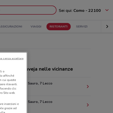
Sei qui:
Como - 22100
ASSICURAZIONI
VIAGGI
RISTORANTI
SERVIZI
ua senza accettare
toranti La Caveja nelle vicinanze
li o
nto affinché
in cui queste
Via Nazario Sauro, 7 Lecco
ere rilevanti.
 facendo clic
18.7 km
ro Sito web.
Via Nazario Sauro, 7 Lecco
are inserzioni e
18.8 km
bile grazie ad
sulle