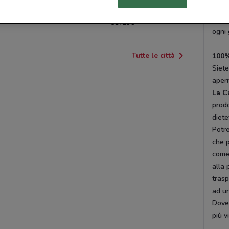
punti
INDUNO OLONA
LENTATE SUL
quest
SEVESO
ogni 
Tutte le città
100
Siete
aperi
La C
prodo
diete
Potre
che p
come 
alla 
trasp
ad un
DoveC
più v