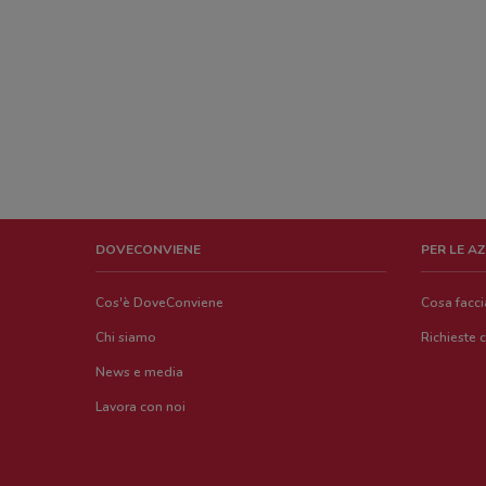
DOVECONVIENE
PER LE A
Cos'è DoveConviene
Cosa facc
Chi siamo
Richieste 
News e media
Lavora con noi