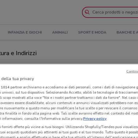
INFANZIA E GIOCHI
ANIMALI
SPORT E MODA
BANCHE E 
ra e Indirizzi
i a Como
Contin
 della tua privacy
Ris
i
1014
partner archiviamo e accediamo ai dati personali, come i dati di navigazione g
ri univoci, sul tuo dispositivo. Selezionando Accetto, abiliti le tecnologie di tracciame
li scopi mostrati alla voce "Noi e i nostri partner trattiamo i dati da fornire". Nel caso 
ovessero essere disabilitate, alcuni contenuti e annunci visualizzati potrebbero non ess
re nuovamente a questo menu per modificare le tue scelte o per revocare il consenso
tra finalità in fondo alla pagina web. Tali scelte avranno effetto nel contesto del nost
 informazioni, consulta l'Informativa sulla privacy.
Privacy policy
i fornirti offerte più vicine ai tuoi bisogni: Utilizzando Shopfully/Tiendeo puoi visualizz
i tuoi acquisti quotidiani più attinenti ai tuoi gusti e al tuo mondo. Tutto questo è possi
 strumenti e analisi effettuate in base alle tue attività all'interno dell'applicazione e 