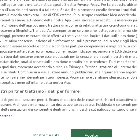
collegate, come indicato nel paragrafo 2 della Privacy Policy. Per fare questo, abbi
 sull'uso dei dati raccolti a tale fine. Se dai il tuo consenso condivideremo i tuoi dati
tutto il mondo attraverso l’uso di SDK esterne. Puoi sempre cambiare idea accedend
rsonalizzazione, all’interno della nostra App. Cosa succede se accetti: Le inserzioni pu
i all'interno dell’app potranno trattare di argomenti relativi alla tua cronologia di na
esterne a Shopfully/Tiendeo. Ad esempio, se un servizio a noi collegato ci informa ch
ato volantini nella tua zona. Riprova più tardi.
i viaggi, potremo mostrarti delle offerte a tema vacanze. Inoltre, i dati sulla posizione 
o il relativo consenso) insieme alle informazioni sulle prestazioni della rete e agli ident
 possono essere raccolte e condivisi con terze parti per comprendere e migliorare la conn
pplicative sulle delle reti wireless, come meglio indicato nel paragrafo 13.b della no
re, i tuoi dati possono anche essere utilizzati per la creazione di report, ricerche di mer
 e statistiche, analisi basate sulla posizione e analisi delle tendenze. Puoi modificare l
in qualsiasi momento accedendo a Menu > Privacy > Personalizzazione all'interno del
 se rifiuti: Continuerai a visualizzare annunci pubblicitari, ma riguarderanno argome
cinanze
te non saranno rilevanti per i tuoi interessi. Potrai sempre cambiare idea accedendo
rsonalizzazione all'interno della nostra App.
stri partner trattiamo i dati per fornire:
ERBA
LIPOMO
La 
ti di geolocalizzazione precisi. Scansione attiva delle caratteristiche del dispositivo ai 
icazione. Archiviare informazioni su dispositivo e/o accedervi. Pubblicità e contenuti per
CASSINA RIZZARDI
OLGIATE COMASCO
delle prestazioni dei contenuti e degli annunci, ricerche sul pubblico, sviluppo di servi
La C
partner
comme
VERTEMATE CON
MARIANO COMENSE
roma
MINOPRIO
e da
Mostra finalità
Accetto