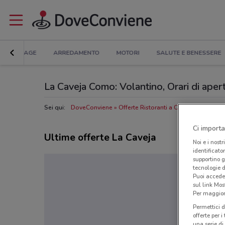
BRICOLAGE
ARREDAMENTO
MOTORI
SALUTE E BENESSERE
La Caveja Como: Volantino, Orari di apertu
Sei qui:
DoveConviene
Offerte Ristoranti a Como
Ristorant
Ci importa
Ultime offerte La Caveja
Noi e i nostr
identificato
supportino g
tecnologie d
Puoi accede
sul link Mos
Per maggiori
Permettici d
offerte per 
una serie di