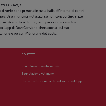
izzi La Caveja
iadinerie
sono presenti in tutta Italia all'interno di centri
rciali e in cinema multisala, se non conosci l'
indirizzo
orari
di apertura del
negozio
più vicino a casa tua
ca lìapp di DoveConviene direttamente sul tuo
phone e percorri l'itinerario del gusto.
CONTATTI
Segnalazione punto vendita
Segnalazione Volantino
Hai un malfunzionamento sul web o sull'app?