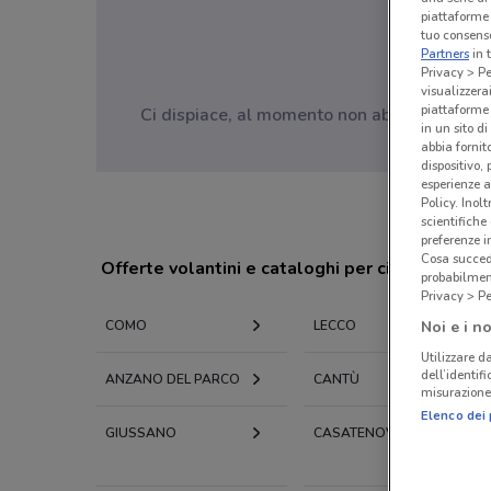
piattaforme 
tuo consenso
Partners
in 
Privacy > Pe
visualizzera
piattaforme 
Ci dispiace, al momento non abbiamo pubblic
in un sito d
abbia fornit
dispositivo,
esperienze a
Policy. Inolt
scientifiche
preferenze 
Cosa succede
Offerte volantini e cataloghi per città nelle vi
probabilmen
Privacy > Pe
Noi e i no
COMO
LECCO
Utilizzare da
dell’identif
ANZANO DEL PARCO
CANTÙ
misurazione 
Elenco dei 
GIUSSANO
CASATENOVO