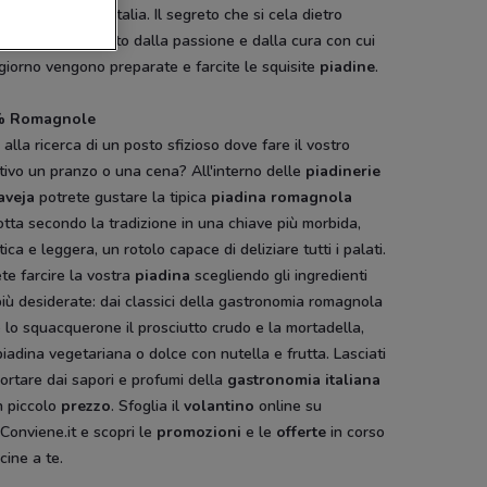
 vendita in tutta Italia. Il segreto che si cela dietro
o successo è dato dalla passione e dalla cura con cui
giorno vengono preparate e farcite le squisite
piadine
.
% Romagnole
 alla ricerca di un posto sfizioso dove fare il vostro
tivo un pranzo o una cena? All'interno delle
piadinerie
aveja
potrete gustare la tipica
piadina romagnola
tta secondo la tradizione in una chiave più morbida,
tica e leggera, un rotolo capace di deliziare tutti i palati.
te farcire la vostra
piadina
scegliendo gli ingredienti
iù desiderate: dai classici della gastronomia romagnola
lo squacquerone il prosciutto crudo e la mortadella,
piadina vegetariana o dolce con nutella e frutta. Lasciati
ortare dai sapori e profumi della
gastronomia italiana
 piccolo
prezzo
. Sfoglia il
volantino
online su
onviene.it e scopri le
promozioni
e le
offerte
in corso
icine a te.