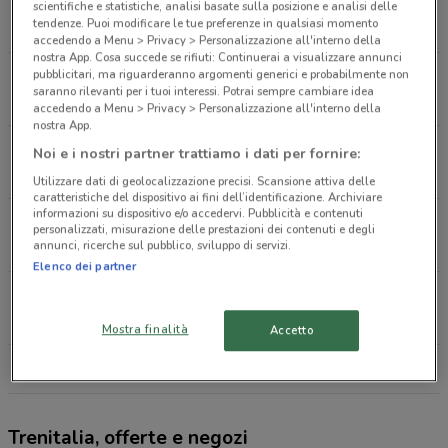
VIA ANGELO MOSSO 8 Torino
scientifiche e statistiche, analisi basate sulla posizione e analisi delle
tendenze. Puoi modificare le tue preferenze in qualsiasi momento
3.9 km
accedendo a Menu > Privacy > Personalizzazione all'interno della
nostra App. Cosa succede se rifiuti: Continuerai a visualizzare annunci
pubblicitari, ma riguarderanno argomenti generici e probabilmente non
CORSO FRANCIA 308 Torino
saranno rilevanti per i tuoi interessi. Potrai sempre cambiare idea
4.1 km
accedendo a Menu > Privacy > Personalizzazione all'interno della
nostra App.
CORSO PESCHIERA 317/A Torino
Noi e i nostri partner trattiamo i dati per fornire:
4.6 km
Utilizzare dati di geolocalizzazione precisi. Scansione attiva delle
caratteristiche del dispositivo ai fini dell’identificazione. Archiviare
informazioni su dispositivo e/o accedervi. Pubblicità e contenuti
VIA GIANFRANCESCO RE 15 Torino
personalizzati, misurazione delle prestazioni dei contenuti e degli
annunci, ricerche sul pubblico, sviluppo di servizi.
4.6 km
Elenco dei partner
VIA MONGINEVRO, 167 Torino
5.1 km
Mostra finalità
Accetto
Tutti i negozi Trenitalia
Trenitalia, offerte e negozi