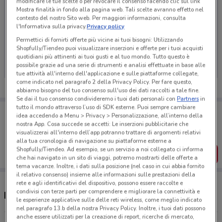
modificare le tue scelte o per revocare il consenso facendo clic sul link
Mostra finalità in fondo alla pagina web. Tali scelte avranno effetto nel
contesto del nostro Sito web. Per maggiori informazioni, consulta
l'Informativa sulla privacy.
Privacy policy
Ci dispiace, al momento non abbiamo pubblicato
Permettici di fornirti offerte più vicine ai tuoi bisogni: Utilizzando
Shopfully/Tiendeo puoi visualizzare inserzioni e offerte per i tuoi acquisti
volantini nella tua zona. Riprova più tardi.
quotidiani più attinenti ai tuoi gusti e al tuo mondo. Tutto questo è
possibile grazie ad una serie di strumenti e analisi effettuate in base alle
tue attività all'interno dell'applicazione e sulle piattaforme collegate,
come indicato nel paragrafo 2 della Privacy Policy. Per fare questo,
abbiamo bisogno del tuo consenso sull'uso dei dati raccolti a tale fine.
Se dai il tuo consenso condivideremo i tuoi dati personali con
Partners
in
tutto il mondo attraverso l’uso di SDK esterne. Puoi sempre cambiare
Porta DoveConviene sempre con te!
idea accedendo a Menu > Privacy > Personalizzazione, all’interno della
Puoi trovare le migliori offerte dei negozi vicino a te,
nostra App. Cosa succede se accetti: Le inserzioni pubblicitarie che
salvarle e creare la tua lista del risparmio, comodamente
visualizzerai all'interno dell’app potranno trattare di argomenti relativi
dal tuo cellulare.
alla tua cronologia di navigazione su piattaforme esterne a
Shopfully/Tiendeo. Ad esempio, se un servizio a noi collegato ci informa
SCARICA L’APP
che hai navigato in un sito di viaggi, potremo mostrarti delle offerte a
tema vacanze. Inoltre, i dati sulla posizione (nel caso in cui abbia fornito
il relativo consenso) insieme alle informazioni sulle prestazioni della
rete e agli identificativi del dispositivo, possono essere raccolte e
condivisi con terze parti per comprendere e migliorare la connettività e
Negozi Trenitalia a Collegno
le esperienze applicative sulle delle reti wireless, come meglio indicato
nel paragrafo 13.b della nostra Privacy Policy. Inoltre, i tuoi dati possono
anche essere utilizzati per la creazione di report, ricerche di mercato,