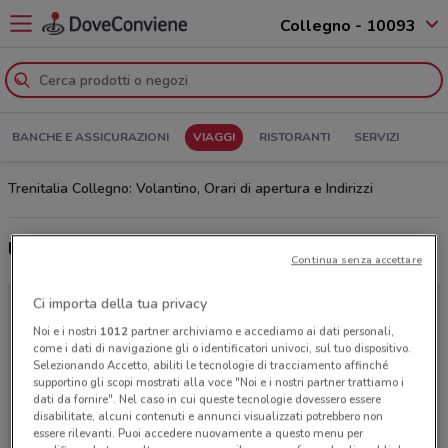
Collegno - 10093
BANCHE E ASSICURAZIONI
VIAGGI
RISTORANTI
SERVIZI
Trenitalia Collegno: Volantino, Orari di apertura e Indirizzi
Ultime offerte del volantino Trenitalia
Continua senza accettare
Ci importa della tua privacy
Noi e i nostri
1012
partner archiviamo e accediamo ai dati personali,
come i dati di navigazione gli o identificatori univoci, sul tuo dispositivo.
Selezionando Accetto, abiliti le tecnologie di tracciamento affinché
supportino gli scopi mostrati alla voce "Noi e i nostri partner trattiamo i
dati da fornire". Nel caso in cui queste tecnologie dovessero essere
disabilitate, alcuni contenuti e annunci visualizzati potrebbero non
essere rilevanti. Puoi accedere nuovamente a questo menu per