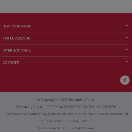
DOVECONVIENE
Cos'è DoveConviene
PER LE AZIENDE
Chi siamo
Cosa facciamo
INTERNATIONAL
News e media
Richieste commerciali e marketing
Brazil
CONTATTI
Lavora con noi
Mexico
Segnalazione punto vendita
France
Segnalazione Volantino
Australia
Hai un malfunzionamento sul web o sull'app?
New Zealand
© Copyright 2026 Shopfully S.p.A.
Shopfully S.p.A. - C.F / P. Iva 03156531208 REA: MI-2029270
Società a socio unico soggetta all’attività di direzione e coordinamento di
MEDIA Central Holding GmbH
Via Giosuè Borsi 9 - 20143 Milano