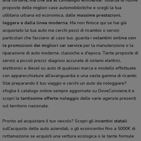
una fortuna, ma che sia al contempo efficiente?
Guarda le nuove
proposte delle migliori case automobilistiche e scegli la tua
utilitaria urbana ed economica, dalle
massime prestazioni,
leggera e dalla
linea moderna
. Ma non finisce qui se hai già
acquistato la tua auto ma cerchi pezzi di ricambio o servizi
particolari che facciano al caso tuo, guarda i
volantini online con
le promozioni dei migliori car service
per la manutenzione o la
riparazione di auto moderne, classiche e d'epoca. Tante proposte di
servizi a piccoli prezzi: diagnosi accurate di sistemi elettrici,
elettronici e diesel su auto di qualsiasi marca e modello effettuate
con apparecchiature all'avanguardia e una vasta gamma di ricambi.
Stai preparando il tuo viaggio e cerchi un auto da noleggiare?
sfoglia il catalogo online sempre aggiornato su DoveConviene.it e
scopri le
tantissime
offerte noleggio
delle varie agenzie presenti
sul territorio nazionale.
Pronto ad acquistare il tuo veicolo? Scopri gli
incentivi statali
sull’acquisto delle auto aziendali, o gli ecoincentivi fino a 5000€ di
rottamazione se acquisti una vettura ecologica o le tante formule