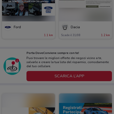
Ford
Dacia
1.1 km
Scade il 31/08
1.2 km
Porta DoveConviene sempre con te!
Puoi trovare le migliori offerte dei negozi vicino a te,
salvarle e creare la tua lista del risparmio, comodamente
dal tuo cellulare.
SCARICA L’APP