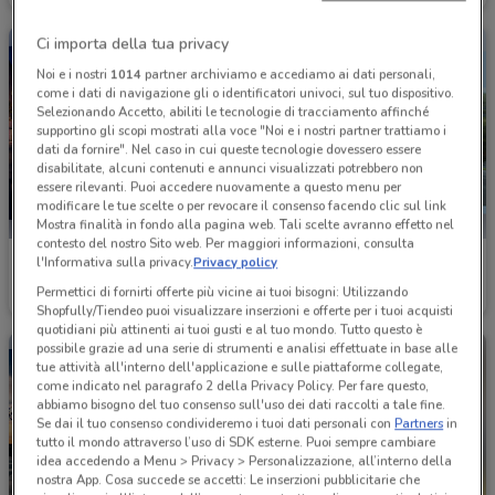
Ci importa della tua privacy
Noi e i nostri
1014
partner archiviamo e accediamo ai dati personali,
come i dati di navigazione gli o identificatori univoci, sul tuo dispositivo.
Selezionando Accetto, abiliti le tecnologie di tracciamento affinché
supportino gli scopi mostrati alla voce "Noi e i nostri partner trattiamo i
dati da fornire". Nel caso in cui queste tecnologie dovessero essere
disabilitate, alcuni contenuti e annunci visualizzati potrebbero non
essere rilevanti. Puoi accedere nuovamente a questo menu per
modificare le tue scelte o per revocare il consenso facendo clic sul link
Mostra finalità in fondo alla pagina web. Tali scelte avranno effetto nel
contesto del nostro Sito web. Per maggiori informazioni, consulta
Fiat
Hyundai
l'Informativa sulla privacy.
Privacy policy
Permettici di fornirti offerte più vicine ai tuoi bisogni: Utilizzando
1.7 km
1.9 km
Shopfully/Tiendeo puoi visualizzare inserzioni e offerte per i tuoi acquisti
quotidiani più attinenti ai tuoi gusti e al tuo mondo. Tutto questo è
possibile grazie ad una serie di strumenti e analisi effettuate in base alle
tue attività all'interno dell'applicazione e sulle piattaforme collegate,
come indicato nel paragrafo 2 della Privacy Policy. Per fare questo,
abbiamo bisogno del tuo consenso sull'uso dei dati raccolti a tale fine.
Se dai il tuo consenso condivideremo i tuoi dati personali con
Partners
in
tutto il mondo attraverso l’uso di SDK esterne. Puoi sempre cambiare
idea accedendo a Menu > Privacy > Personalizzazione, all’interno della
nostra App. Cosa succede se accetti: Le inserzioni pubblicitarie che