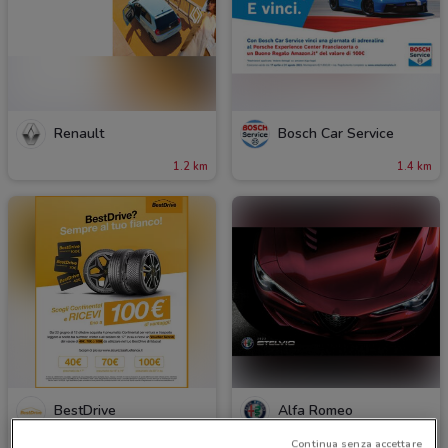
Renault
Bosch Car Service
1.2 km
1.4 km
BestDrive
Alfa Romeo
Scade il 12/10
1.4 km
1.6 km
Continua senza accettare