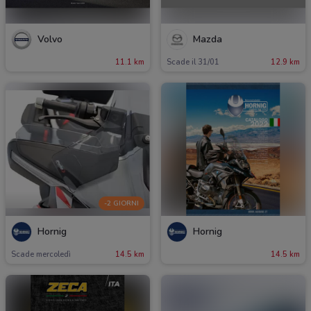
Volvo
Mazda
11.1 km
Scade il 31/01
12.9 km
-2 GIORNI
Hornig
Hornig
Scade mercoledì
14.5 km
14.5 km