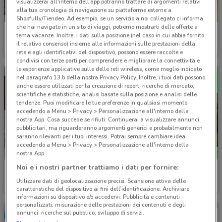
visualizzerai all'interno dell’app potranno trattare di argomenti relativi
alla tua cronologia di navigazione su piattaforme esterne a
Shopfully/Tiendeo. Ad esempio, se un servizio a noi collegato ci informa
che hai navigato in un sito di viaggi, potremo mostrarti delle offerte a
Lancia
'A posto' Officine e Carrozzerie
tema vacanze. Inoltre, i dati sulla posizione (nel caso in cui abbia fornito
il relativo consenso) insieme alle informazioni sulle prestazioni della
1.9 km
1.9 km
rete e agli identificativi del dispositivo, possono essere raccolte e
condivisi con terze parti per comprendere e migliorare la connettività e
le esperienze applicative sulle delle reti wireless, come meglio indicato
nel paragrafo 13.b della nostra Privacy Policy. Inoltre, i tuoi dati possono
anche essere utilizzati per la creazione di report, ricerche di mercato,
scientifiche e statistiche, analisi basate sulla posizione e analisi delle
tendenze. Puoi modificare le tue preferenze in qualsiasi momento
accedendo a Menu > Privacy > Personalizzazione all'interno della
nostra App. Cosa succede se rifiuti: Continuerai a visualizzare annunci
pubblicitari, ma riguarderanno argomenti generici e probabilmente non
saranno rilevanti per i tuoi interessi. Potrai sempre cambiare idea
accedendo a Menu > Privacy > Personalizzazione all'interno della
nostra App.
Noi e i nostri partner trattiamo i dati per fornire:
Volkswagen
Skoda
Utilizzare dati di geolocalizzazione precisi. Scansione attiva delle
2.4 km
Scade il 31/12
2.4 km
caratteristiche del dispositivo ai fini dell’identificazione. Archiviare
informazioni su dispositivo e/o accedervi. Pubblicità e contenuti
personalizzati, misurazione delle prestazioni dei contenuti e degli
annunci, ricerche sul pubblico, sviluppo di servizi.