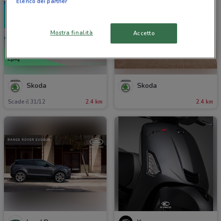
Elenco dei partner
Mostra finalità
Accetto
Skoda
Skoda
Scade il 31/12
2.4 km
2.4 km