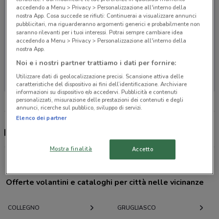
accedendo a Menu > Privacy > Personalizzazione all'interno della
nostra App. Cosa succede se rifiuti: Continuerai a visualizzare annunci
pubblicitari, ma riguarderanno argomenti generici e probabilmente non
saranno rilevanti per i tuoi interessi. Potrai sempre cambiare idea
accedendo a Menu > Privacy > Personalizzazione all'interno della
nostra App.
Noi e i nostri partner trattiamo i dati per fornire:
Non ci sono negozi nelle vicinanze
Utilizzare dati di geolocalizzazione precisi. Scansione attiva delle
caratteristiche del dispositivo ai fini dell’identificazione. Archiviare
informazioni su dispositivo e/o accedervi. Pubblicità e contenuti
personalizzati, misurazione delle prestazioni dei contenuti e degli
annunci, ricerche sul pubblico, sviluppo di servizi.
Elenco dei partner
Hype, offerte e negozi
Mostra finalità
Accetto
Offerte volantini e cataloghi per città nelle vicinanze
COLLEGNO
GRUGLIASCO