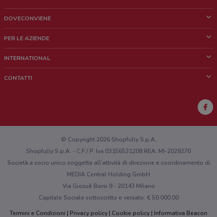
DOVECONVIENE
Cos'è DoveConviene
PER LE AZIENDE
Chi siamo
Cosa facciamo
INTERNATIONAL
News e media
Richieste commerciali e marketing
Brazil
CONTATTI
Lavora con noi
Mexico
Segnalazione punto vendita
France
Segnalazione Volantino
Australia
Hai un malfunzionamento sul web o sull'app?
New Zealand
© Copyright 2026 Shopfully S.p.A.
Shopfully S.p.A. - C.F / P. Iva 03156531208 REA: MI-2029270
Società a socio unico soggetta all’attività di direzione e coordinamento di
MEDIA Central Holding GmbH
Via Giosuè Borsi 9 - 20143 Milano
Capitale Sociale sottoscritto e versato: € 50.000,00
Termini e Condizioni
Privacy policy
Cookie policy
Informativa Beacon