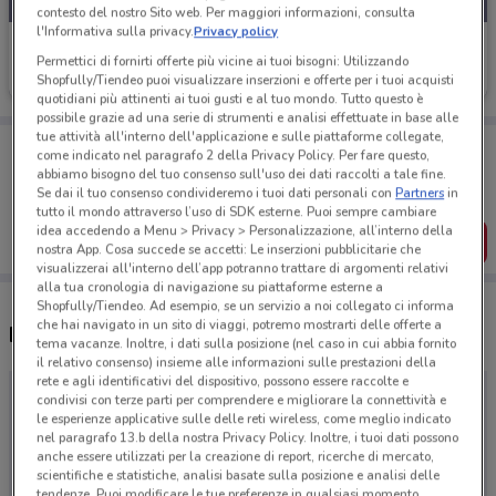
contesto del nostro Sito web. Per maggiori informazioni, consulta
l'Informativa sulla privacy.
Privacy policy
Hype
Permettici di fornirti offerte più vicine ai tuoi bisogni: Utilizzando
Shopfully/Tiendeo puoi visualizzare inserzioni e offerte per i tuoi acquisti
Scade il 03/02
quotidiani più attinenti ai tuoi gusti e al tuo mondo. Tutto questo è
possibile grazie ad una serie di strumenti e analisi effettuate in base alle
tue attività all'interno dell'applicazione e sulle piattaforme collegate,
Porta DoveConviene sempre con te!
come indicato nel paragrafo 2 della Privacy Policy. Per fare questo,
Puoi trovare le migliori offerte dei negozi vicino a te,
abbiamo bisogno del tuo consenso sull'uso dei dati raccolti a tale fine.
salvarle e creare la tua lista del risparmio, comodamente
Se dai il tuo consenso condivideremo i tuoi dati personali con
Partners
in
dal tuo cellulare.
tutto il mondo attraverso l’uso di SDK esterne. Puoi sempre cambiare
idea accedendo a Menu > Privacy > Personalizzazione, all’interno della
SCARICA L’APP
nostra App. Cosa succede se accetti: Le inserzioni pubblicitarie che
visualizzerai all'interno dell’app potranno trattare di argomenti relativi
alla tua cronologia di navigazione su piattaforme esterne a
Shopfully/Tiendeo. Ad esempio, se un servizio a noi collegato ci informa
che hai navigato in un sito di viaggi, potremo mostrarti delle offerte a
Negozi Hype a Collegno
tema vacanze. Inoltre, i dati sulla posizione (nel caso in cui abbia fornito
il relativo consenso) insieme alle informazioni sulle prestazioni della
rete e agli identificativi del dispositivo, possono essere raccolte e
condivisi con terze parti per comprendere e migliorare la connettività e
le esperienze applicative sulle delle reti wireless, come meglio indicato
nel paragrafo 13.b della nostra Privacy Policy. Inoltre, i tuoi dati possono
anche essere utilizzati per la creazione di report, ricerche di mercato,
scientifiche e statistiche, analisi basate sulla posizione e analisi delle
tendenze. Puoi modificare le tue preferenze in qualsiasi momento