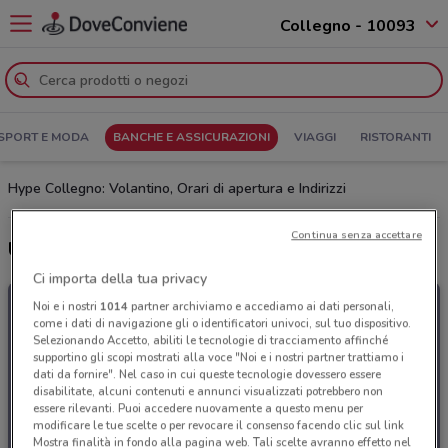
Collegno - 10093
SPORT E MODA
BANCHE E ASSICURAZIONI
VIAGGI
RISTORANTI
Hype Collegno: Volantino, Orari di apertura e Indirizzi
Continua senza accettare
Ultime offerte del volantino Hype
Ci importa della tua privacy
Noi e i nostri
1014
partner archiviamo e accediamo ai dati personali,
come i dati di navigazione gli o identificatori univoci, sul tuo dispositivo.
Selezionando Accetto, abiliti le tecnologie di tracciamento affinché
supportino gli scopi mostrati alla voce "Noi e i nostri partner trattiamo i
dati da fornire". Nel caso in cui queste tecnologie dovessero essere
disabilitate, alcuni contenuti e annunci visualizzati potrebbero non
essere rilevanti. Puoi accedere nuovamente a questo menu per
modificare le tue scelte o per revocare il consenso facendo clic sul link
Mostra finalità in fondo alla pagina web. Tali scelte avranno effetto nel