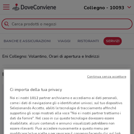
Collegno - 10093
BANCHE E ASSICURAZIONI
VIAGGI
RISTORANTI
SERVIZI
Eni Collegno: Volantino, Orari di apertura e Indirizzi
Ultime offerte del volantino Eni
Continua senza accettare
Ci importa della tua privacy
Noi e i nostri
1012
partner archiviamo e accediamo ai dati personali,
come i dati di navigazione gli o identificatori univoci, sul tuo dispositivo.
Selezionando Accetto, abiliti le tecnologie di tracciamento affinché
supportino gli scopi mostrati alla voce "Noi e i nostri partner trattiamo i
dati da fornire". Nel caso in cui queste tecnologie dovessero essere
disabilitate, alcuni contenuti e annunci visualizzati potrebbero non
essere rilevanti. Puoi accedere nuovamente a questo menu per
modificare le tue scelte o per revocare il consenso facendo clic sul link