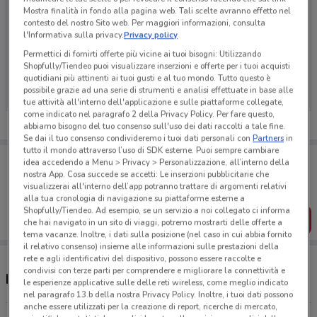
Mostra finalità in fondo alla pagina web. Tali scelte avranno effetto nel
contesto del nostro Sito web. Per maggiori informazioni, consulta
l'Informativa sulla privacy.
Privacy policy
Permettici di fornirti offerte più vicine ai tuoi bisogni: Utilizzando
Ci dispiace, al momento non abbiamo pubblicato
Shopfully/Tiendeo puoi visualizzare inserzioni e offerte per i tuoi acquisti
volantini nella tua zona. Riprova più tardi.
quotidiani più attinenti ai tuoi gusti e al tuo mondo. Tutto questo è
possibile grazie ad una serie di strumenti e analisi effettuate in base alle
tue attività all'interno dell'applicazione e sulle piattaforme collegate,
come indicato nel paragrafo 2 della Privacy Policy. Per fare questo,
abbiamo bisogno del tuo consenso sull'uso dei dati raccolti a tale fine.
Se dai il tuo consenso condivideremo i tuoi dati personali con
Partners
in
tutto il mondo attraverso l’uso di SDK esterne. Puoi sempre cambiare
Porta DoveConviene sempre con te!
idea accedendo a Menu > Privacy > Personalizzazione, all’interno della
Puoi trovare le migliori offerte dei negozi vicino a te,
nostra App. Cosa succede se accetti: Le inserzioni pubblicitarie che
salvarle e creare la tua lista del risparmio, comodamente
visualizzerai all'interno dell’app potranno trattare di argomenti relativi
dal tuo cellulare.
alla tua cronologia di navigazione su piattaforme esterne a
Shopfully/Tiendeo. Ad esempio, se un servizio a noi collegato ci informa
SCARICA L’APP
che hai navigato in un sito di viaggi, potremo mostrarti delle offerte a
tema vacanze. Inoltre, i dati sulla posizione (nel caso in cui abbia fornito
il relativo consenso) insieme alle informazioni sulle prestazioni della
rete e agli identificativi del dispositivo, possono essere raccolte e
condivisi con terze parti per comprendere e migliorare la connettività e
Negozi Eni a Collegno
le esperienze applicative sulle delle reti wireless, come meglio indicato
nel paragrafo 13.b della nostra Privacy Policy. Inoltre, i tuoi dati possono
anche essere utilizzati per la creazione di report, ricerche di mercato,