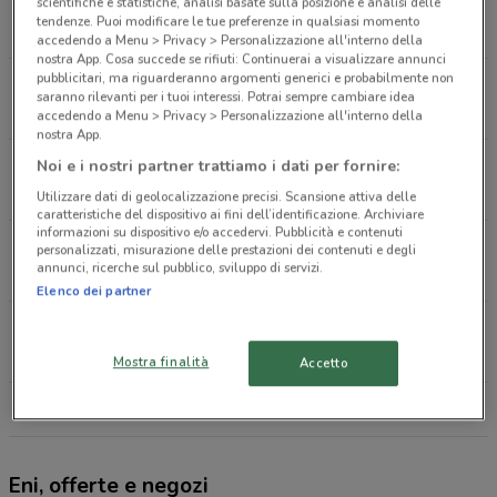
C.so Allamano Rivoli
scientifiche e statistiche, analisi basate sulla posizione e analisi delle
tendenze. Puoi modificare le tue preferenze in qualsiasi momento
2.5 km
accedendo a Menu > Privacy > Personalizzazione all'interno della
nostra App. Cosa succede se rifiuti: Continuerai a visualizzare annunci
pubblicitari, ma riguarderanno argomenti generici e probabilmente non
Strada Com.le To/susa Pianezza
saranno rilevanti per i tuoi interessi. Potrai sempre cambiare idea
2.5 km
accedendo a Menu > Privacy > Personalizzazione all'interno della
nostra App.
Corso Francia Ss25 Collegno
Noi e i nostri partner trattiamo i dati per fornire:
2.8 km
Utilizzare dati di geolocalizzazione precisi. Scansione attiva delle
caratteristiche del dispositivo ai fini dell’identificazione. Archiviare
informazioni su dispositivo e/o accedervi. Pubblicità e contenuti
Corso Francia 401 401 Torino
personalizzati, misurazione delle prestazioni dei contenuti e degli
annunci, ricerche sul pubblico, sviluppo di servizi.
2.9 km
Elenco dei partner
Cso Primo Levi Rivoli
4 km
Mostra finalità
Accetto
Tutti i negozi Eni
Eni, offerte e negozi