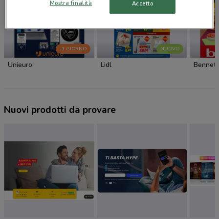
Mostra finalità
Accetto
-1 GIORNO
NUOVO
Unieuro
Lidl
Bennet
Nuovi prodotti da provare