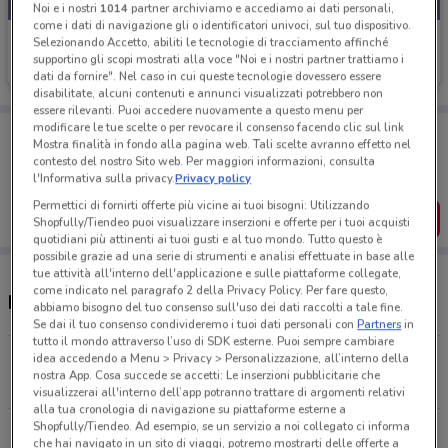
Noi e i nostri
1014
partner archiviamo e accediamo ai dati personali,
come i dati di navigazione gli o identificatori univoci, sul tuo dispositivo.
Crédit Agricole
Selezionando Accetto, abiliti le tecnologie di tracciamento affinché
supportino gli scopi mostrati alla voce "Noi e i nostri partner trattiamo i
Scade il 30/10
4 km
dati da fornire". Nel caso in cui queste tecnologie dovessero essere
disabilitate, alcuni contenuti e annunci visualizzati potrebbero non
essere rilevanti. Puoi accedere nuovamente a questo menu per
modificare le tue scelte o per revocare il consenso facendo clic sul link
Porta DoveConviene sempre con te!
Mostra finalità in fondo alla pagina web. Tali scelte avranno effetto nel
Puoi trovare le migliori offerte dei negozi vicino a te,
contesto del nostro Sito web. Per maggiori informazioni, consulta
salvarle e creare la tua lista del risparmio, comodamente
l'Informativa sulla privacy.
Privacy policy
dal tuo cellulare.
Permettici di fornirti offerte più vicine ai tuoi bisogni: Utilizzando
SCARICA L’APP
Shopfully/Tiendeo puoi visualizzare inserzioni e offerte per i tuoi acquisti
quotidiani più attinenti ai tuoi gusti e al tuo mondo. Tutto questo è
possibile grazie ad una serie di strumenti e analisi effettuate in base alle
tue attività all'interno dell'applicazione e sulle piattaforme collegate,
come indicato nel paragrafo 2 della Privacy Policy. Per fare questo,
Negozi Crédit Agricole a Collegno
abbiamo bisogno del tuo consenso sull'uso dei dati raccolti a tale fine.
Se dai il tuo consenso condivideremo i tuoi dati personali con
Partners
in
tutto il mondo attraverso l’uso di SDK esterne. Puoi sempre cambiare
idea accedendo a Menu > Privacy > Personalizzazione, all’interno della
Piazza Principe Eugenio, 5/B Rivoli
nostra App. Cosa succede se accetti: Le inserzioni pubblicitarie che
4 km
CHIUSO
visualizzerai all'interno dell’app potranno trattare di argomenti relativi
alla tua cronologia di navigazione su piattaforme esterne a
Shopfully/Tiendeo. Ad esempio, se un servizio a noi collegato ci informa
Corso Francia, 312/A Torino
che hai navigato in un sito di viaggi, potremo mostrarti delle offerte a