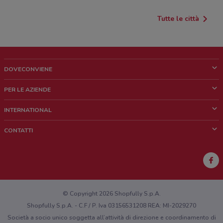
Tutte le città
DOVECONVIENE
Cos'è DoveConviene
PER LE AZIENDE
Chi siamo
Cosa facciamo
INTERNATIONAL
News e media
Richieste commerciali e marketing
Brazil
CONTATTI
Lavora con noi
Mexico
Segnalazione punto vendita
France
Segnalazione Volantino
Australia
Hai un malfunzionamento sul web o sull'app?
New Zealand
© Copyright 2026 Shopfully S.p.A.
Shopfully S.p.A. - C.F / P. Iva 03156531208 REA: MI-2029270
Società a socio unico soggetta all’attività di direzione e coordinamento di