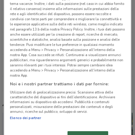
4 km
CHIUSO
tema vacanze. Inoltre, i dati sulla posizione (nel caso in cui abbia fornito
il relativo consenso) insieme alle informazioni sulle prestazioni della
rete e agli identificativi del dispositivo, possono essere raccolte e
Corso Monte Cucco, 108 Torino
condivisi con terze parti per comprendere e migliorare la connettività e
le esperienze applicative sulle delle reti wireless, come meglio indicato
4.9 km
CHIUSO
nel paragrafo 13.b della nostra Privacy Policy. Inoltre, i tuoi dati possono
anche essere utilizzati per la creazione di report, ricerche di mercato,
Corso Racconigi, 135/B Torino
scientifiche e statistiche, analisi basate sulla posizione e analisi delle
tendenze. Puoi modificare le tue preferenze in qualsiasi momento
6.2 km
CHIUSO
accedendo a Menu > Privacy > Personalizzazione all'interno della
nostra App. Cosa succede se rifiuti: Continuerai a visualizzare annunci
pubblicitari, ma riguarderanno argomenti generici e probabilmente non
Corso Peschiera, 172/E Torino
saranno rilevanti per i tuoi interessi. Potrai sempre cambiare idea
6.5 km
CHIUSO
accedendo a Menu > Privacy > Personalizzazione all'interno della
nostra App.
Tutti i negozi Crédit Agricole
Noi e i nostri partner trattiamo i dati per fornire:
Utilizzare dati di geolocalizzazione precisi. Scansione attiva delle
caratteristiche del dispositivo ai fini dell’identificazione. Archiviare
informazioni su dispositivo e/o accedervi. Pubblicità e contenuti
Altri volantini nelle vicinanze
personalizzati, misurazione delle prestazioni dei contenuti e degli
annunci, ricerche sul pubblico, sviluppo di servizi.
Elenco dei partner