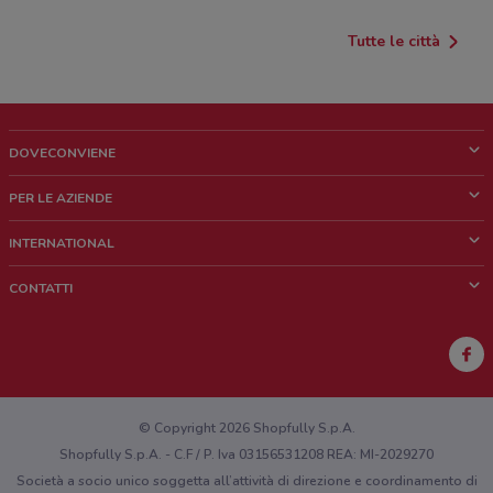
Tutte le città
DOVECONVIENE
Cos'è DoveConviene
PER LE AZIENDE
Chi siamo
Cosa facciamo
INTERNATIONAL
News e media
Richieste commerciali e marketing
Brazil
CONTATTI
Lavora con noi
Mexico
Segnalazione punto vendita
France
Segnalazione Volantino
Australia
Hai un malfunzionamento sul web o sull'app?
New Zealand
© Copyright 2026 Shopfully S.p.A.
Shopfully S.p.A. - C.F / P. Iva 03156531208 REA: MI-2029270
Società a socio unico soggetta all’attività di direzione e coordinamento di