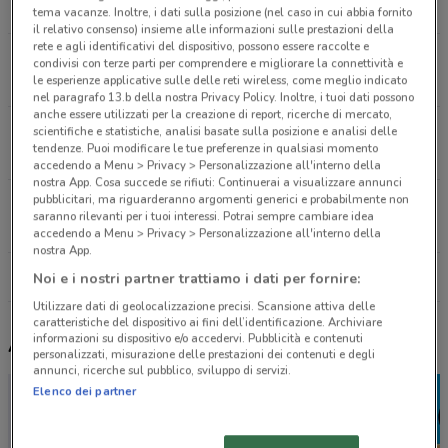
8.4 km
tema vacanze. Inoltre, i dati sulla posizione (nel caso in cui abbia fornito
il relativo consenso) insieme alle informazioni sulle prestazioni della
rete e agli identificativi del dispositivo, possono essere raccolte e
Corso Trieste, 91 Moncalieri
condivisi con terze parti per comprendere e migliorare la connettività e
le esperienze applicative sulle delle reti wireless, come meglio indicato
10.5 km
nel paragrafo 13.b della nostra Privacy Policy. Inoltre, i tuoi dati possono
anche essere utilizzati per la creazione di report, ricerche di mercato,
Tangenziale Sud Di Torino, Km 11,300 Nichelino
scientifiche e statistiche, analisi basate sulla posizione e analisi delle
tendenze. Puoi modificare le tue preferenze in qualsiasi momento
12.2 km
APERTO
accedendo a Menu > Privacy > Personalizzazione all'interno della
nostra App. Cosa succede se rifiuti: Continuerai a visualizzare annunci
pubblicitari, ma riguarderanno argomenti generici e probabilmente non
Tangenziale Sud Torino - Km. 10+000 Moncalieri
saranno rilevanti per i tuoi interessi. Potrai sempre cambiare idea
13.3 km
APERTO
accedendo a Menu > Privacy > Personalizzazione all'interno della
nostra App.
Tutti i negozi Autogrill
Noi e i nostri partner trattiamo i dati per fornire:
Utilizzare dati di geolocalizzazione precisi. Scansione attiva delle
caratteristiche del dispositivo ai fini dell’identificazione. Archiviare
informazioni su dispositivo e/o accedervi. Pubblicità e contenuti
Altri volantini nelle vicinanze
personalizzati, misurazione delle prestazioni dei contenuti e degli
annunci, ricerche sul pubblico, sviluppo di servizi.
Elenco dei partner