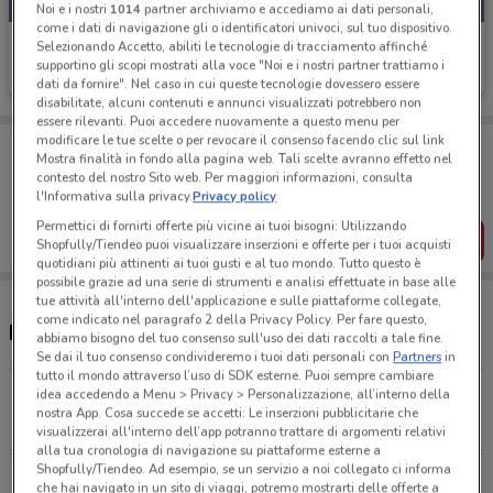
Noi e i nostri
1014
partner archiviamo e accediamo ai dati personali,
come i dati di navigazione gli o identificatori univoci, sul tuo dispositivo.
Autogrill
Selezionando Accetto, abiliti le tecnologie di tracciamento affinché
supportino gli scopi mostrati alla voce "Noi e i nostri partner trattiamo i
Scade il 06/09
3.4 km
dati da fornire". Nel caso in cui queste tecnologie dovessero essere
disabilitate, alcuni contenuti e annunci visualizzati potrebbero non
essere rilevanti. Puoi accedere nuovamente a questo menu per
modificare le tue scelte o per revocare il consenso facendo clic sul link
Porta DoveConviene sempre con te!
Mostra finalità in fondo alla pagina web. Tali scelte avranno effetto nel
Puoi trovare le migliori offerte dei negozi vicino a te,
contesto del nostro Sito web. Per maggiori informazioni, consulta
salvarle e creare la tua lista del risparmio, comodamente
l'Informativa sulla privacy.
Privacy policy
dal tuo cellulare.
Permettici di fornirti offerte più vicine ai tuoi bisogni: Utilizzando
SCARICA L’APP
Shopfully/Tiendeo puoi visualizzare inserzioni e offerte per i tuoi acquisti
quotidiani più attinenti ai tuoi gusti e al tuo mondo. Tutto questo è
possibile grazie ad una serie di strumenti e analisi effettuate in base alle
tue attività all'interno dell'applicazione e sulle piattaforme collegate,
come indicato nel paragrafo 2 della Privacy Policy. Per fare questo,
Ristoranti Autogrill nelle vicinanze
abbiamo bisogno del tuo consenso sull'uso dei dati raccolti a tale fine.
Se dai il tuo consenso condivideremo i tuoi dati personali con
Partners
in
tutto il mondo attraverso l’uso di SDK esterne. Puoi sempre cambiare
idea accedendo a Menu > Privacy > Personalizzazione, all’interno della
Autostrada A32 Torino-Bardonecchia, Km 73 Rivoli
nostra App. Cosa succede se accetti: Le inserzioni pubblicitarie che
3.4 km
APERTO
visualizzerai all'interno dell’app potranno trattare di argomenti relativi
alla tua cronologia di navigazione su piattaforme esterne a
Shopfully/Tiendeo. Ad esempio, se un servizio a noi collegato ci informa
SP143 KM 5.665 DIR. SUD-OVEST Orbassano
che hai navigato in un sito di viaggi, potremo mostrarti delle offerte a