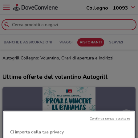
Collegno - 10093
BANCHE E ASSICURAZIONI
VIAGGI
RISTORANTI
SERVIZI
Autogrill Collegno: Volantino, Orari di apertura e Indirizzi
Ultime offerte del volantino Autogrill
Continua senza accettare
Ci importa della tua privacy