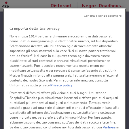
Ristoranti
Negozi Roadhouse Restaurant
Continua senza accettare
Ci importa della tua privacy
Noi e i nostri
1014
partner archiviamo e accediamo ai dati personali,
come i dati di navigazione gli o identificatori univoci, sul tuo dispositivo.
Selezionando Accetto, abiliti le tecnologie di tracciamento affinché
supportino gli scopi mostrati alla voce "Noi e i nostri partner trattiamo i
dati da fornire". Nel caso in cui queste tecnologie dovessero essere
disabilitate, alcuni contenuti e annunci visualizzati potrebbero non
essere rilevanti. Puoi accedere nuovamente a questo menu per
modificare le tue scelte o per revocare il consenso facendo clic sul link
Mostra finalità in fondo alla pagina web. Tali scelte avranno effetto nel
contesto del nostro Sito web. Per maggiori informazioni, consulta
l'Informativa sulla privacy.
Privacy policy
Permettici di fornirti offerte più vicine ai tuoi bisogni: Utilizzando
Shopfully/Tiendeo puoi visualizzare inserzioni e offerte per i tuoi acquisti
quotidiani più attinenti ai tuoi gusti e al tuo mondo. Tutto questo è
possibile grazie ad una serie di strumenti e analisi effettuate in base alle
tue attività all'interno dell'applicazione e sulle piattaforme collegate,
come indicato nel paragrafo 2 della Privacy Policy. Per fare questo,
abbiamo bisogno del tuo consenso sull'uso dei dati raccolti a tale fine.
Se dai il tuo consenso condivideremo i tuoi dati personali con
Partners
in