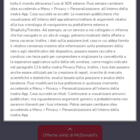
tutto il mondo attraverso l’uso di SDK esterne. Puoi sempre cambiare
idea accedendo a Menu > Privacy > Personalizzazione, all’interno della
nostra App. Cosa succede se accetti: Le inserzioni pubblicitarie che
visualizzerai all'interno dell’app potranno trattare di argomenti relativi
alla tua cronologia di navigazione su piattaforme esterne a
Shopfully/Tiendeo. Ad esempio, se un servizio a noi collegato ci informa
che hai navigato in un sito di viaggi, potremo mostrarti delle offerte a
tema vacanze. Inoltre, i dati sulla posizione (nel caso in cui abbia fornito
il relativo consenso) insieme alle informazioni sulle prestazioni della
rete e agli identificativi del dispositivo, possono essere raccolte e
condivisi con terze parti per comprendere e migliorare la connettività e
le esperienze applicative sulle delle reti wireless, come meglio indicato
nel paragrafo 13.b della nostra Privacy Policy. Inoltre, i tuoi dati possono
anche essere utilizzati per la creazione di report, ricerche di mercato,
scientifiche e statistiche, analisi basate sulla posizione e analisi delle
tendenze. Puoi modificare le tue preferenze in qualsiasi momento
accedendo a Menu > Privacy > Personalizzazione all'interno della
nostra App. Cosa succede se rifiuti: Continuerai a visualizzare annunci
pubblicitari, ma riguarderanno argomenti generici e probabilmente non
saranno rilevanti per i tuoi interessi. Potrai sempre cambiare idea
accedendo a Menu > Privacy > Personalizzazione all'interno della
nostra App.
Noi e i nostri partner trattiamo i dati per fornire:
Utilizzare dati di geolocalizzazione precisi. Scansione attiva delle
Offerte simili di McDonald's
caratteristiche del dispositivo ai fini dell’identificazione. Archiviare